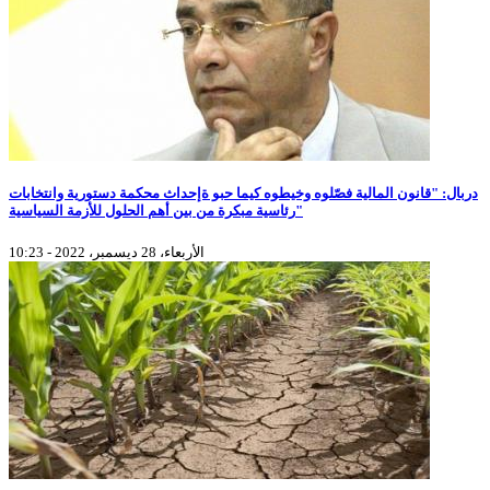
دربال: "قانون المالية فصّلوه وخيطوه كيما حبو ةإحداث محكمة دستورية وانتخابات
رئاسية مبكرة من بين أهم الحلول للأزمة السياسية"
الأربعاء، 28 ديسمبر، 2022 - 10:23