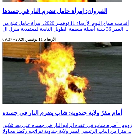
القيروان: إمرأة حامل تضرم النار في جسدها
أقدمت صباح اليوم الأربعاء 11 نوفمبر 2020، إمرأة حامل تبلغ من
العمر 36 سنة أصيلة منطقة الطويل التابعة لمعتمدية منزل ال ...
الأربعاء، 11 نوفمبر، 2020 - 09:37
أمام مقرّ ولاية جندوبة: شاب يضرم النار في جسده
زووم - أضرم شاب في عقده الرابع النار في جسده على بعد ثلاثين
مترا من الباب الرئيسي لمقر ولاية جندوبة ثم اتجه ركضا محاولا ...