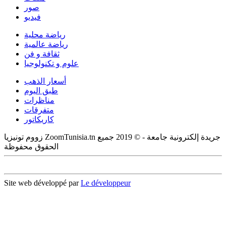
صور
فيديو
رياضة محلية
رياضة عالمية
ثقافة و فن
علوم و تكنولوجيا
أسعار الذهب
طبق اليوم
مناظرات
متفرقات
كاريكاتور
زووم تونيزيا ZoomTunisia.tn جريدة إلكترونية جامعة - © 2019 جميع
الحقوق محفوظة
Site web développé par
Le développeur