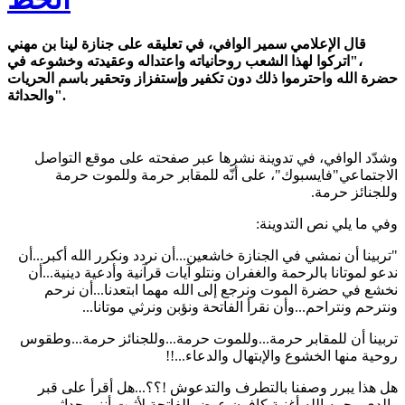
قال الإعلامي سمير الوافي، في تعليقه على جنازة لينا بن مهني
،"اتركوا لهذا الشعب روحانياته واعتداله وعقيدته وخشوعه في
حضرة الله واحترموا ذلك دون تكفير وإستفزاز وتحقير باسم الحريات
والحداثة".
وشدّد الوافي، في تدوينة نشرها عبر صفحته على موقع التواصل
الاجتماعي"فايسبوك"، على أنّه للمقابر حرمة وللموت حرمة
وللجنائز حرمة.
وفي ما يلي نص التدوينة:
"تربينا أن نمشي في الجنازة خاشعين...أن نردد ونكرر الله أكبر...أن
ندعو لموتانا بالرحمة والغفران ونتلو آيات قرآنية وأدعية دينية...أن
نخشع في حضرة الموت ونرجع إلى الله مهما ابتعدنا...أن نرحم
ونترحم ونتراحم...وأن نقرأ الفاتحة ونؤبن ونرثي موتانا...
تربينا أن للمقابر حرمة...وللموت حرمة...وللجنائز حرمة...وطقوس
روحية منها الخشوع والإبتهال والدعاء...!!
هل هذا يبرر وصفنا بالتطرف والتدعوش !؟؟...هل أقرأ على قبر
والدي رحمه الله أغنية كافون عوض الفاتحة لأثبت أنني حداثي