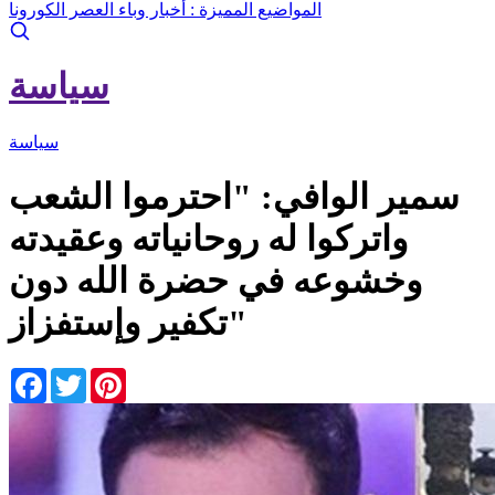
المواضيع المميزة :
أخبار وباء العصر الكورونا
سياسة
سياسة
سمير الوافي: "احترموا الشعب
واتركوا له روحانياته وعقيدته
وخشوعه في حضرة الله دون
تكفير وإستفزاز"
Facebook
Twitter
Pinterest