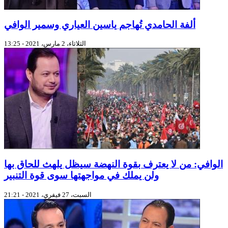
ألفة الحامدي تُهاجم ياسين العياري وسمير الوافي
الثلاثاء، 2 مارس، 2021 - 13:25
الوافي: من لا يعترف بقوة النهضة سيظل يلهث للحاق بها
ولن يملك في مواجهتها سوى قوة التنبير
السبت، 27 فيفري، 2021 - 21:21