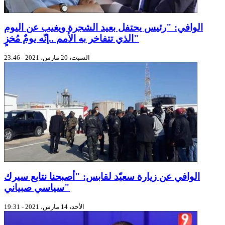
الوافي: "رئيس يحتفل بعيد الشجرة ويغيب عن اليوم
الذي تتفاخر به الأمم ..إنّه يومٌ مُخزٍ"
السبت، 20 مارس، 2021 - 23:46
الوافي عن زيارة سعيّد لقابس: "أصبحنا نتابع سيرك
سياسي صبياني"
الأحد، 14 مارس، 2021 - 19:31