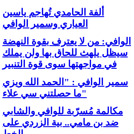
ألفة الحامدي تُهاجم ياسين
العياري وسمير الوافي
الوافي: من لا يعترف بقوة النهضة
سيظل يلهث للحاق بها ولن يملك
في مواجهتها سوى قوة التنبير
سمير الوافي : "الحمد الله ويزي
ما حصلتني سي علاء"
مكالمة مُسرّبة للوافي والشابي
ضد بن مامي.. بية الزردي على
الخط