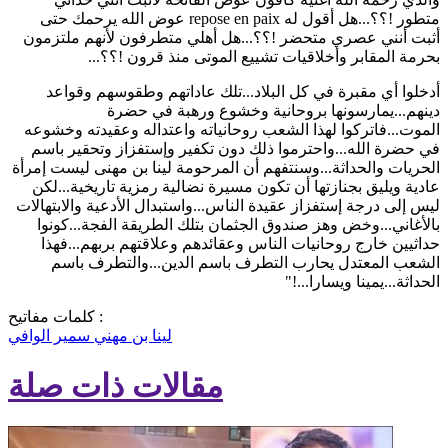
متطور !؟؟...هل أقول له repose en paix عوض الله يرحمك حتى
أثبت أنني عصري متحضر !؟؟...هل أهلي متطرفون لأنهم ملتزمون
بحرمة المقابر وأخلاقيات تشييع الموتى منذ قرون !؟؟...
أدخلوا أي مقبرة في كل البلاد...تلك عاداتهم وطقوسهم وقواعد
دينهم...يمارسونها بروحانية وخشوع ورهبة في حضرة
الموت...فاتركوا لهذا الشعب روحانياته واعتداله وعقيدته وخشوعه
في حضرة الله...واحترموا ذلك دون تكفير وإستفزاز وتحقير باسم
الحريات والحداثة...وسنتفهم أن المرحومة لينا بن مهنى ليست إمرأة
عادية ويليق بجنازتها أن تكون مسيرة نضالية رمزية تاريخية...لكن
ليس إلى درجة إستفزاز عقيدة الناس...واستبدال الأدعية والابتهالات
بالأغاني...وخض وهز صندوق الجثمان بتلك الطريقة الفجة...كونوا
حداثيين خارج روحانيات الناس وعقائدهم وعلاقتهم بربهم...فهذا
الشعب المعتدل يحارب التطرف باسم الدين...والتطرف باسم
الحداثة...يمينا ويسارا...!"
كلمات مفاتيح :
لينا بن مهني
سمير الوافي
مقالات ذات صلة