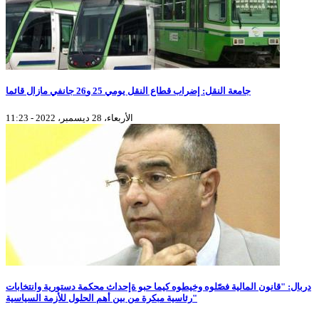
جامعة النقل: إضراب قطاع النقل يومي 25 و26 جانفي مازال قائما
الأربعاء، 28 ديسمبر، 2022 - 11:23
دربال: "قانون المالية فصّلوه وخيطوه كيما حبو ةإحداث محكمة دستورية وانتخابات
رئاسية مبكرة من بين أهم الحلول للأزمة السياسية"