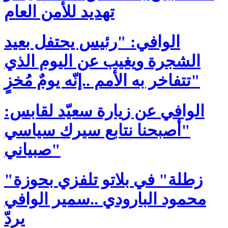
تهديد للأمن العام
الوافي: "رئيس يحتفل بعيد
الشجرة ويغيب عن اليوم الذي
تتفاخر به الأمم ..إنّه يومٌ مُخزٍ"
الوافي عن زيارة سعيّد لقابس:
"أصبحنا نتابع سيرك سياسي
صبياني"
"زطلة" في بلاتو تلفزي بحوزة
محمود البارودي ..سمير الوافي
يردّ