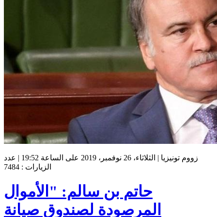
زووم تونيزيا | الثلاثاء، 26 نوفمبر، 2019 على الساعة 19:52 | عدد
الزيارات : 7484
حاتم بن سالم: "الأموال
المرصودة لصندوق صيانة