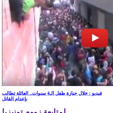
فيديو : خلال جنازة طفل الـ4 سنوات.. العائلة تطالب
بإعدام القاتل
لمتابعة زووم تونيزيا