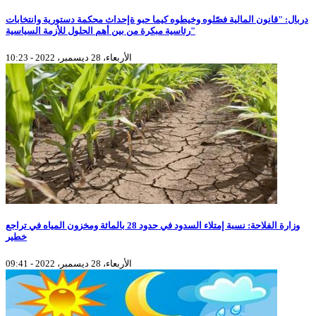
دربال: "قانون المالية فصّلوه وخيطوه كيما حبو ةإحداث محكمة دستورية وانتخابات
رئاسية مبكرة من بين أهم الحلول للأزمة السياسية"
الأربعاء، 28 ديسمبر، 2022 - 10:23
وزارة الفلاحة: نسبة إمتلاء السدود في حدود 28 بالمائة ومخزون المياه في تراجع
خطير
الأربعاء، 28 ديسمبر، 2022 - 09:41