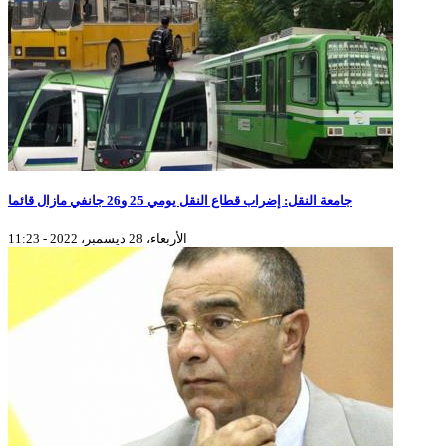
جامعة النقل: إضراب قطاع النقل يومي 25 و26 جانفي مازال قائما
الأربعاء، 28 ديسمبر، 2022 - 11:23