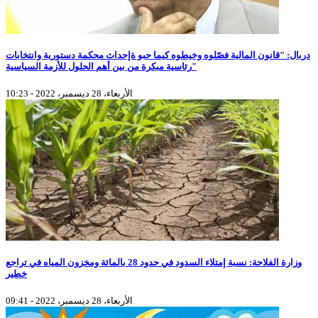
دربال: "قانون المالية فصّلوه وخيطوه كيما حبو ةإحداث محكمة دستورية وانتخابات
رئاسية مبكرة من بين أهم الحلول للأزمة السياسية"
الأربعاء، 28 ديسمبر، 2022 - 10:23
وزارة الفلاحة: نسبة إمتلاء السدود في حدود 28 بالمائة ومخزون المياه في تراجع
خطير
الأربعاء، 28 ديسمبر، 2022 - 09:41