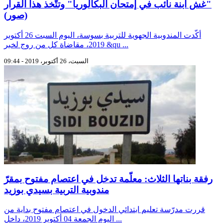
"غش ابنة نائب في إمتحان البكالوريا" وتتّخذ هذا القرار
(صور)
أكّدت المندوبية الجهوية للتربية بسوسة، اليوم السبت 26 أكتوبر
2019، مقاضاة كل من روج لخبر &qu ...
السبت، 26 أكتوبر، 2019 - 09:44
رفقة بناتها الثلاث: معلّمة تدخل في اعتصام مفتوح بمقرّ
مندوبية التربية بسيدي بوزيد
قررت مدرّسة تعليم ابتدائي الدخول في اعتصام مفتوح بداية من
اليوم الجمعة 04 أكتوبر 2019، داخل ...