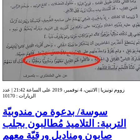
زووم تونيزيا | الاثنين، 4 نوفمبر، 2019 على الساعة 21:42 | عدد
الزيارات : 10170
سوسة/ بدعوة من مندوبيّة
التربية: التلاميذ مُطالبون بجلب
صابون ومناديل ورقيّة معهم