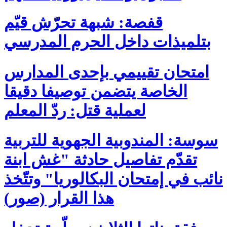
قفصة: شبهة تحرّش قيّم
بتلميذات داخل الحرم المدرسي
امتحان تقييمي بإحدى المدارس
الخاصة يتضمن توصيفا دقيقا
لعملية قتل: ردّ المعلم
سوسة: المندوبية الجهوية للتربية
تقدّم تفاصيل حادثة "غش ابنة
نائب في إمتحان البكالوريا" وتتّخذ
هذا القرار (صور)