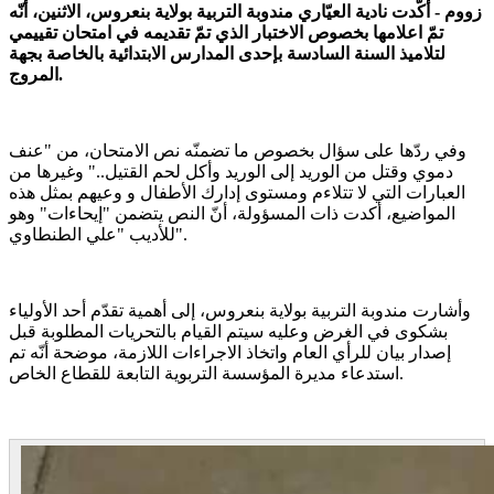
زووم - أكّدت نادية العيّاري مندوبة التربية بولاية بنعروس، الاثنين، أنّه
تمّ اعلامها بخصوص الاختبار الذي تمّ تقديمه في امتحان تقييمي
لتلاميذ السنة السادسة بإحدى المدارس الابتدائية بالخاصة بجهة
المروج.
وفي ردّها على سؤال بخصوص ما تضمنّه نص الامتحان، من "عنف
دموي وقتل من الوريد إلى الوريد وأكل لحم القتيل.." وغيرها من
العبارات التي لا تتلاءم ومستوى إدارك الأطفال و وعيهم بمثل هذه
المواضيع، أكدت ذات المسؤولة، أنّ النص يتضمن "إيحاءات" وهو
للأديب "علي الطنطاوي".
وأشارت مندوبة التربية بولاية بنعروس، إلى أهمية تقدّم أحد الأولياء
بشكوى في الغرض وعليه سيتم القيام بالتحريات المطلوبة قبل
إصدار بيان للرأي العام واتخاذ الاجراءات اللازمة، موضحة أنّه تم
استدعاء مديرة المؤسسة التربوية التابعة للقطاع الخاص.