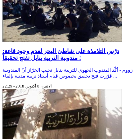
درّس التلامذة على شاطئ البحر لعدم وجود قاعة:
مندوبية التربية بنابل تفتج تحقيقاً !
زووم - أكّد المندوب الجهوي للتربية بنابل نجيب الخرّاز أنّ المندوبية
قرّرت فتح تحقيق بخصوص قيام أستاذ تربية مدنية بإلقاء ...
الاثنين، 8 أكتوبر، 2018 - 22:29