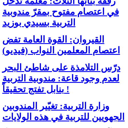
رفقة بناتها الثلاث: معلّمة تدخل
في اعتصام مفتوح بمقرّ مندوبية
التربية بسيدي بوزيد
القيروان: القوة العامة تفض
اعتصام المعلمين النواب (فيديو)
درّس التلامذة على شاطئ البحر
لعدم وجود قاعة: مندوبية التربية
بنابل تفتج تحقيقاً !
وزارة التربية: تغيّير المندوبين
الجهويين للتربية في هذه الولايات