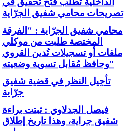
الداخليّة تطلب فتح تحقيق في
تصريحات محامي شفيق الجرّاية
محامي شفيق الجرّاية : "الفرقة
المختصة طلبت من موكلي
ملفات أو تسجيلات تُدين القروي
وحافظ مُقابل تسوية وضعيته"
تأجيل النظر في قضية شفيق
جرّاية
فيصل الجدلاوي : ثبتت براءة
شفيق جراية، وهذا تاريخ إطلاق