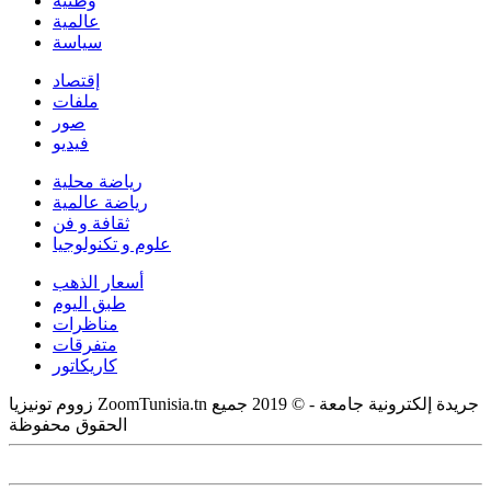
وطنية
عالمية
سياسة
إقتصاد
ملفات
صور
فيديو
رياضة محلية
رياضة عالمية
ثقافة و فن
علوم و تكنولوجيا
أسعار الذهب
طبق اليوم
مناظرات
متفرقات
كاريكاتور
زووم تونيزيا ZoomTunisia.tn جريدة إلكترونية جامعة - © 2019 جميع
الحقوق محفوظة