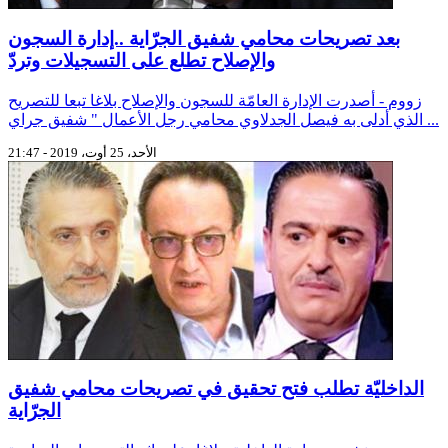
بعد تصريحات محامي شفيق الجرّاية ..إدارة السجون
والإصلاح تطلع على التسجيلات وتردّ
زووم - أصدرت الإدارة العامّة للسجون والإصلاح بلاغا تبعا للتصريح
الذي أدلى به فيصل الجدلاوي محامي رجل الأعمال " شفيق جراي ...
الأحد، 25 أوت، 2019 - 21:47
الداخليّة تطلب فتح تحقيق في تصريحات محامي شفيق
الجرّاية