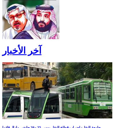
آخر الأخبار
جامعة النقل: إضراب قطاع النقل يومي 25 و26 جانفي مازال قائما