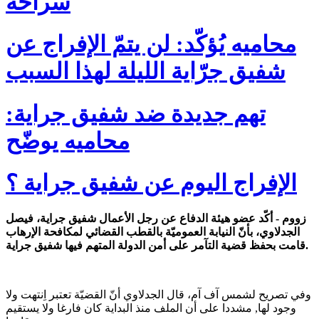
سراحه
محاميه يُؤكّد: لن يتمّ الإفراج عن
شفيق جرّاية الليلة لهذا السبب
تهم جديدة ضد شفيق جراية:
محاميه يوضّح
الإفراج اليوم عن شفيق جراية ؟
زووم - أكّد عضو هيئة الدفاع عن رجل الأعمال شفيق جراية، فيصل
الجدلاوي، بأنّ النيابة العموميّة بالقطب القضائي لمكافحة الإرهاب
قامت بحفظ قضية التآمر على أمن الدولة المتهم فيها شفيق جراية.
وفي تصريح لشمس آف آم، قال الجدلاوي أنّ القضيّة تعتبر اِنتهت ولا
وجود لها, مشددا على أن الملف منذ البداية كان فارغا ولا يستقيم