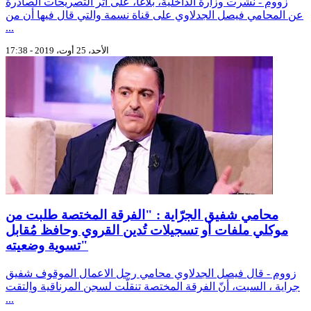
زووم - نشرت وزارة الداخلية، بلاغا، على اثر التصريحات الصادرة
عن المحامي فيصل الجدلاوي على قناة نسمة والتي قال فيها أن من
...
الأحد، 25 أوت، 2019 - 17:38
محامي شفيق الجرّاية : "الفرقة المختصة طلبت من
موكلي ملفات أو تسجيلات تُدين القروي وحافظ مُقابل
تسوية وضعيته"
زووم - قال فيصل الجدلاوي محامي رجل الاعمال الموقوف شفيق
جراية ، السبت، أنّ الفرقة المختصة تنقلّت لسجن المرناقية واِلتقت
...