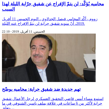
محاميه يُؤكّد: لن يتمّ الإفراج عن شفيق جرّاية الليلة لهذا
السبب
زووم - أكّد المحامي فيصل الجدلاوي ، اليوم الخميس 11 أفريل
2019، أنّ منوبه شفيق جراية لن يتمّ الإفراج عنه الليلة.
الخميس، 11 أفريل، 2019 - 22:10
تهم جديدة ضد شفيق جراية: محاميه يوضّح
استمع مساء أمس قاضي التحقيق العسكري لرجل الأعمال شفيق
جراية لأكثر من 6 ساعات في علاقة بملف ياسين الشنوفي في ما
يتعلق ...