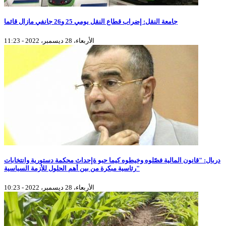
جامعة النقل: إضراب قطاع النقل يومي 25 و26 جانفي مازال قائما
الأربعاء، 28 ديسمبر، 2022 - 11:23
دربال: "قانون المالية فصّلوه وخيطوه كيما حبو ةإحداث محكمة دستورية وانتخابات
رئاسية مبكرة من بين أهم الحلول للأزمة السياسية"
الأربعاء، 28 ديسمبر، 2022 - 10:23