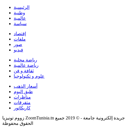
الرئيسية
وطنية
عالمية
سياسة
إقتصاد
ملفات
صور
فيديو
رياضة محلية
رياضة عالمية
ثقافة و فن
علوم و تكنولوجيا
أسعار الذهب
طبق اليوم
مناظرات
متفرقات
كاريكاتور
زووم تونيزيا ZoomTunisia.tn جريدة إلكترونية جامعة - © 2019 جميع
الحقوق محفوظة