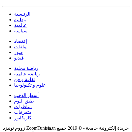
الرئيسية
وطنية
عالمية
سياسة
إقتصاد
ملفات
صور
فيديو
رياضة محلية
رياضة عالمية
ثقافة و فن
علوم و تكنولوجيا
أسعار الذهب
طبق اليوم
مناظرات
متفرقات
كاريكاتور
زووم تونيزيا ZoomTunisia.tn جريدة إلكترونية جامعة - © 2019 جميع