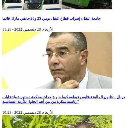
جامعة النقل: إضراب قطاع النقل يومي 25 و26 جانفي مازال قائما
الأربعاء، 28 ديسمبر، 2022 - 11:23
دربال: "قانون المالية فصّلوه وخيطوه كيما حبو ةإحداث محكمة دستورية وانتخابات
رئاسية مبكرة من بين أهم الحلول للأزمة السياسية"
الأربعاء، 28 ديسمبر، 2022 - 10:23