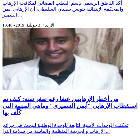
أكد الناطق الرسمي بإسم القطب القضائي لمكافحة الإرهاب
والمحكمة الإبتدائية بتونس سفيان السليطي، أن الإرهابي أيمن
السمير ...
الأربعاء، 3 جويلية، 2019 - 13:40
من أخطر الإرهابيين عنفا رغم صغر سنه: كيف تم
استقطاب الإرهابي "أيمن السميري" وماهي المهمة التي
كّلّف بها
تمكنت الوحدات الأمنية التابعة للوحدة الوطنية للبحث في جرائم
الإرهاب والجريمة المنظمة والماسة من سلامة الترا ...