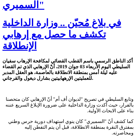
السميري"
في بلاغ مُحيّن .. وزارة الداخلية
تكشف ما حصل مع إرهابي
الإنطلاقة
أكد الناطق الرسمي باسم القطب القضائي لمكافحة الإرهاب سفيان
السليطي اليوم الأربعاء 03 جوان 2019، أنّ الإرهابي الذي تم القضاء
عليه ليلة أمس بمنطقة الانطلاقة بالعاصمة، هو العقل المدبر
للعمليتين الإرههابيتين بشارل ديغول والقرجاني.
وتابع السليطي في تصريح "لديوان أف أم" أنّ الإرهابي كان متحصنا
بالفرار، حيث أكدت وزارة الداخلية على ضرورة الإبلاغ السريع عننه
بناء على الابحاث الأولية.
كما كشف أنّ "السميري" كان ينوي استهداف دورية حرس وطني
بمفترق النقرة بمنطقة الانطلاقة، قبل أن يتم التفطن إليه
ومحاصرته.