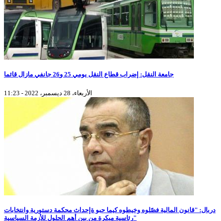
جامعة النقل: إضراب قطاع النقل يومي 25 و26 جانفي مازال قائما
الأربعاء، 28 ديسمبر، 2022 - 11:23
دربال: "قانون المالية فصّلوه وخيطوه كيما حبو ةإحداث محكمة دستورية وانتخابات
رئاسية مبكرة من بين أهم الحلول للأزمة السياسية"