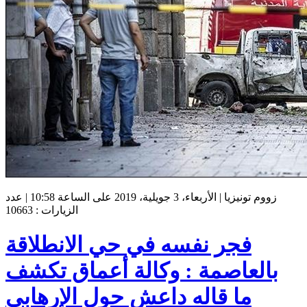
زووم تونيزيا | الأربعاء، 3 جويلية، 2019 على الساعة 10:58 | عدد
الزيارات : 10663
فجر نفسه في حي الانطلاقة
بالعاصمة : وكالة أعماق تكشف
ما قاله داعش حول الإرهابي