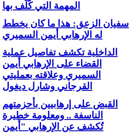
المهمة التي كّلّف بها
سفيان الزعق: هذا ما كان يخطط
له الإرهابي أيمن السميري
الداخلية تكشف تفاصيل عملية
القضاء على الإرهابي أيمن
السميري وعلاقته بعمليتي
القرجاني وشارل ديغول
القبض على إرهابيين بأحزمتهم
الناسفة .. ومعلومة خطيرة
تُكشف عن الإرهابي "أيمن