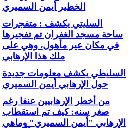
الخطير أيمن السميري
السليتي يكشف : متفجرات
ساحة مسجد الغفران تم تفجيرها
في مكان عير مأهول، وهي على
ملك هذا الإرهابي
السليطي يكشف معلومات جديدة
حول الإرهابي أيمن السميري
من أخطر الإرهابيين عنفا رغم
صغر سنه: كيف تم استقطاب
الإرهابي "أيمن السميري" وماهي