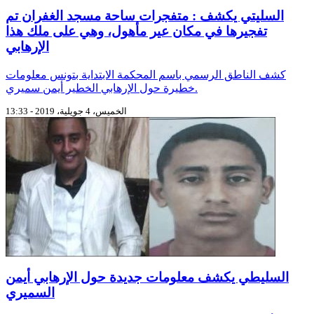
السليتي يكشف : متفجرات ساحة مسجد الغفران تم
تفجيرها في مكان عير مأهول، وهي على ملك هذا
الإرهابي
كشف الناطق الرسمي باسم المحكمة الابتداية بتونس معلومات
خطيرة حول الإرهابي الخطير أيمن سميري.
الخميس، 4 جويلية، 2019 - 13:33
السليطي يكشف معلومات جديدة حول الإرهابي أيمن
السميري