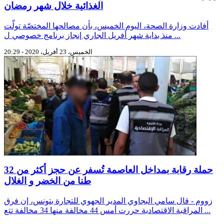
الغذائية خلال شهر رمضان
أفادت وزارة الصحة، اليوم الخميس، بأن مصالحها المختصّة تولّت
منذ بداية شهر أفريل الجاري إنجاز برنامج خصوصي ل ...
الخميس، 23 أفريل، 2020 - 20:29
حملة رقابة بمداخل العاصمة تُسفر عن حجز أكثر من 32
طنا من الخضر و الغلال
زووم - قال سامي البجاوي المدير الجهوي للتجارة بتونس، إن فرق
المراقبة الاقتصادية حررت أمس 44 مخالفة منها 34 مخالفة تتع ...