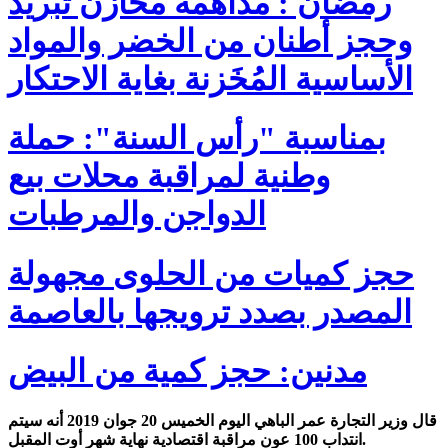
رمضان : مداهمة مخازن تبريد
وحجز أطنان من الخضر والمواد
الأساسية المُخَزنة بغاية الاحتكار
بمناسبة "رأس السنة": حملة
وطنية لمراقبة محلات بيع
الدواجن والمرطبات
حجز كميات من الحلوى مجهولة
المصدر بصدد ترويجها بالعاصمة
مدنين: حجز كمية من البيض
قال وزير التجارة عمر الباهي اليوم الخميس 20 جوان 2019 أنه سيتم
انتداب 100 عون مراقبة اقتصادية نهاية شهر أوت المقبل.