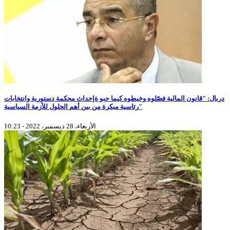
دربال: "قانون المالية فصّلوه وخيطوه كيما حبو ةإحداث محكمة دستورية وانتخابات
رئاسية مبكرة من بين أهم الحلول للأزمة السياسية"
الأربعاء، 28 ديسمبر، 2022 - 10:23