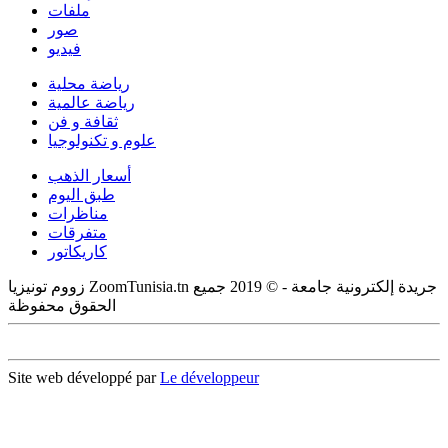
ملفات
صور
فيديو
رياضة محلية
رياضة عالمية
ثقافة و فن
علوم و تكنولوجيا
أسعار الذهب
طبق اليوم
مناظرات
متفرقات
كاريكاتور
زووم تونيزيا ZoomTunisia.tn جريدة إلكترونية جامعة - © 2019 جميع
الحقوق محفوظة
Site web développé par
Le développeur