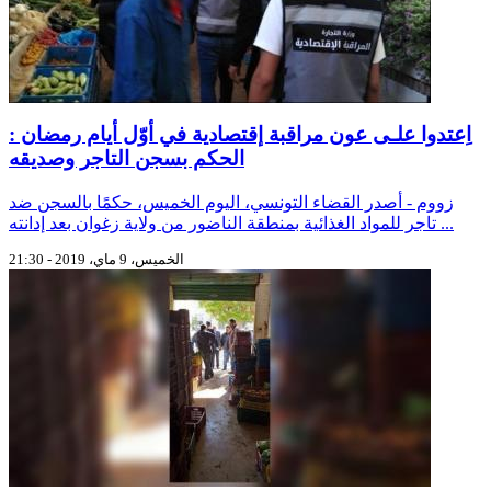
اِعتدوا علـى عون مراقبة إقتصادية في أوّل أيام رمضان :
الحكم بسجن التاجر وصديقه
زووم - أصدر القضاء التونسي، اليوم الخميس، حكمًا بالسجن ضد
تاجر للمواد الغذائية بمنطقة الناضور من ولاية زغوان بعد إدانته ...
الخميس، 9 ماي، 2019 - 21:30