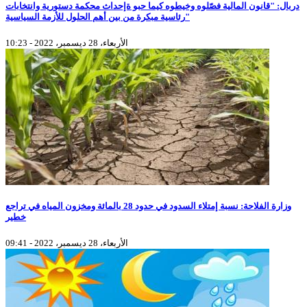
دربال: "قانون المالية فصّلوه وخيطوه كيما حبو ةإحداث محكمة دستورية وانتخابات
رئاسية مبكرة من بين أهم الحلول للأزمة السياسية"
الأربعاء، 28 ديسمبر، 2022 - 10:23
وزارة الفلاحة: نسبة إمتلاء السدود في حدود 28 بالمائة ومخزون المياه في تراجع
خطير
الأربعاء، 28 ديسمبر، 2022 - 09:41