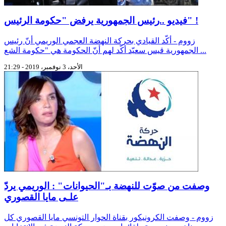
فيديو ..رئيس الجمهورية يرفض "حكومة الرئيس" !
زووم - أكّد القيادي بحركة النهضة العجمي الوريمي أنّ رئيس
الجمهورية قيس سعيّد أكّد لهم أنّ الحكومة هي "حكومة الشع ...
الأحد، 3 نوفمبر، 2019 - 21:29
وصفت من صوّت للنهضة بـ"الحيوانات" : الوريمي يردّ
علـى مايا القصوري
زووم - وصفت الكرونيكور بقناة الحوار التونسي مايا القصوري كل