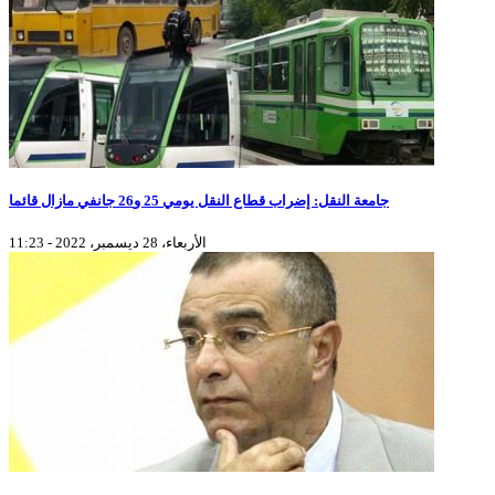
جامعة النقل: إضراب قطاع النقل يومي 25 و26 جانفي مازال قائما
الأربعاء، 28 ديسمبر، 2022 - 11:23