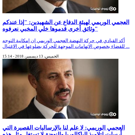
العجمي الوريمي لهيئة الدفاع عن الشهيدين: "إذا عندكم
وثائق أخرى قدموها خلي المخبي نعرفوه"
أكد القيادي في حركة النهضة العجمي الوريمي إن إمكانية التوجه
للقضاء بخصوص الاتهامات الموجهة للحركة بضلوعها في الاغتيال ...
الخميس، 13 ديسمبر، 2018 - 15:14
العجمي الوريمي: لا علم لنا بالإرساليات القصيرة التي
أرسلت لتلاميذ الباكالوريا والنهضة لا تستغل مثل هذه