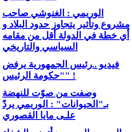
الوريمي : الغنوشي صاحب
مشروع وتأثير يتجاوز حدود البلاد و
أي خطة في الدولة أقل من مقامه
السياسي والتاريخي
فيديو ..رئيس الجمهورية يرفض
"حكومة الرئيس" !
وصفت من صوّت للنهضة
بـ"الحيوانات" : الوريمي يردّ
علـى مايا القصوري