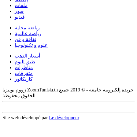
ملفات
صور
فيديو
رياضة محلية
رياضة عالمية
ثقافة و فن
علوم و تكنولوجيا
أسعار الذهب
طبق اليوم
مناظرات
متفرقات
كاريكاتور
زووم تونيزيا ZoomTunisia.tn جريدة إلكترونية جامعة - © 2019 جميع
الحقوق محفوظة
Site web développé par
Le développeur