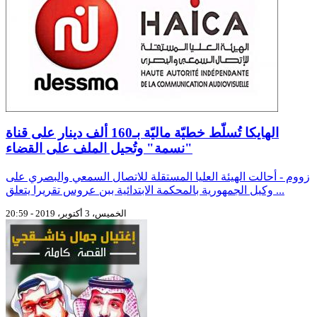
الهايكا تُسلّط خطيّة ماليّة بـ160 ألف دينار على قناة
"نسمة" وتُحيل الملف على القضاء
زووم - أحالت الهيئة العليا المستقلة للاتصال السمعي والبصري على
وكيل الجمهورية بالمحكمة الابتدائية ببن عروس تقريرا يتعلق ...
الخميس، 3 أكتوبر، 2019 - 20:59