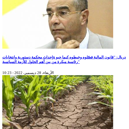
دربال: "قانون المالية فصّلوه وخيطوه كيما حبو ةإحداث محكمة دستورية وانتخابات
رئاسية مبكرة من بين أهم الحلول للأزمة السياسية"
الأربعاء، 28 ديسمبر، 2022 - 10:23