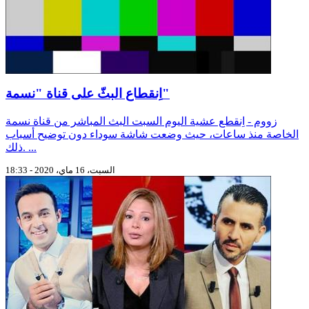
اِنقطاع البثّ على قناة "نسمة"
زووم - اِنقطع عشية اليوم السبت البث المباشر من قناة نسمة
الخاصة منذ ساعات، حيث وضعت شاشة سوداء دون توضيح أسباب
ذلك. ...
السبت، 16 ماي، 2020 - 18:33