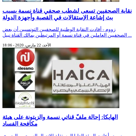
نقابة الصحفيين تسعى لشطب صحفي قناة نسمة بسبب
بث إشاعة الاِستقالات في القصبة وأجهزة الدولة
زووم - أفادت النقابة الوطنية للصحفيين التونسيين أن بعض
الصحفيين العاملين في قناة نسمة أو المرتبطين بمالك القناة نبيل ...
الأحد، 22 مارس، 2020 - 18:06
الهايكا: إحالة ملفّ قناتي نسمة والزيتونة على هيئة
مكافحة الفساد
زووم- أعلنت الهيئة العليا المستقلة للاتصال السمعي والبصري