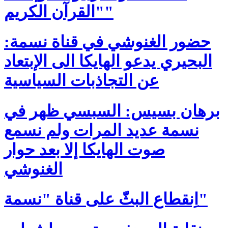
"القرآن الكريم"
حضور الغنوشي في قناة نسمة:
البحيري يدعو الهايكا الى الإبتعاد
عن التجاذبات السياسية
برهان بسيس: السبسي ظهر في
نسمة عديد المرات ولم نسمع
صوت الهايكا إلا بعد حوار
الغنوشي
اِنقطاع البثّ على قناة "نسمة"