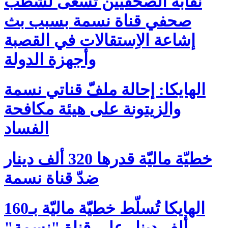
نقابة الصحفيين تسعى لشطب
صحفي قناة نسمة بسبب بث
إشاعة الاِستقالات في القصبة
وأجهزة الدولة
الهايكا: إحالة ملفّ قناتي نسمة
والزيتونة على هيئة مكافحة
الفساد
خطيّة ماليّة قدرها 320 ألف دينار
ضدّ قناة نسمة
الهايكا تُسلّط خطيّة ماليّة بـ160
ألف دينار على قناة "نسمة"