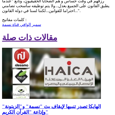
رزقهم في وقت حساس و هم الضحايا الحقيقيون، وتابع "عندما
يطبق القانون على الجميع بعدل...ولا يتم توظيفه سأسحب تضامني
احتراما للقوانين...لكننا لسنا في دولة القانون...".
كلمات مفاتيح :
سمير الوافي
قناة نسمة
مقالات ذات صلة
الهايكا تصدر تنبيها لإيقاف بث "نسمة" و"الزيتونة"
وإذاعة "القرآن الكريم"