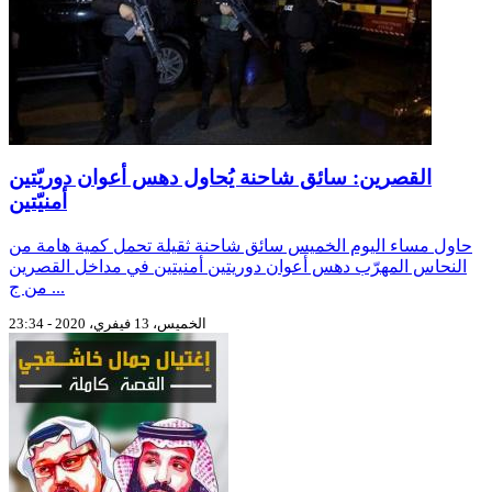
القصرين: سائق شاحنة يُحاول دهس أعوان دوريّتين
أمنيّتين
حاول مساء اليوم الخميس سائق شاحنة ثقيلة تحمل كمية هامة من
النحاس المهرّب دهس أعوان دوريتين أمنيتين في مداخل القصرين
من ج ...
الخميس، 13 فيفري، 2020 - 23:34