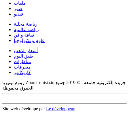
ملفات
صور
فيديو
رياضة محلية
رياضة عالمية
ثقافة و فن
علوم و تكنولوجيا
أسعار الذهب
طبق اليوم
مناظرات
متفرقات
كاريكاتور
زووم تونيزيا ZoomTunisia.tn جريدة إلكترونية جامعة - © 2019 جميع
الحقوق محفوظة
Site web développé par
Le développeur