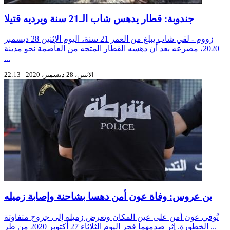
جندوبة: قطار يدهس شاب الـ21 سنة ويرديه قتيلا
زووم - لقي شاب يبلغ من العمر 21 سنة، اليوم الإثنين 28 ديسمبر
2020، مصرعه بعد أن دهسه القطار المتجه من العاصمة نحو مدينة
...
الاثنين، 28 ديسمبر، 2020 - 22:13
بن عروس: وفاة عون أمن دهسا بشاحنة وإصابة زميله
تُوفي عون أمن على عين المكان وتعرض زميله إلى جروح متفاوتة
الخطورة. إثر صدمهما فجر اليوم الثلاثاء 27 أكتوبر 2020 من طر ...