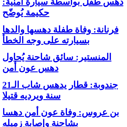
دهس طفل بواسطة سيارة أمنية:
حكيمة يُوضّح
فرنانة: وفاة طفلة دهسها والدها
بسيارته على وجه الخطأ
المنستير: سائق شاحنة يُحاول
دهس عون أمن
جندوبة: قطار يدهس شاب الـ21
سنة ويرديه قتيلا
بن عروس: وفاة عون أمن دهسا
بشاحنة وإصابة زميله