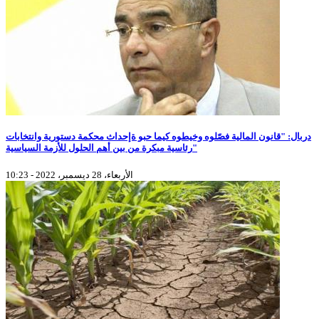
دربال: "قانون المالية فصّلوه وخيطوه كيما حبو ةإحداث محكمة دستورية وانتخابات
رئاسية مبكرة من بين أهم الحلول للأزمة السياسية"
الأربعاء، 28 ديسمبر، 2022 - 10:23