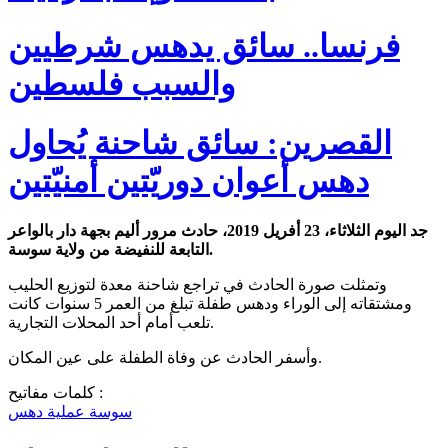
فرنسا.. سائق يدهس شرطيين
والسبب فلسطين
القصرين: سائق شاحنة يُحاول
دهس أعوان دوريّتين أمنيّتين
جد اليوم الثلاثاء، 23 أفريل 2019، حادث مرور أليم بجهة دار بالواعر
التابعة للنفيضة من ولاية سوسة.
وتمثلت صورة الحادث في تراجع شاحنة معدة لتوزيع الحليب
ومشتقاته إلى الوراء ودهس طفلة تبلغ من العمر 5 سنوات كانت
تلعب أمام أحد المحلات التجارية.
وأسفر الحادث عن وفاة الطفلة على عين المكان.
كلمات مفاتيح :
سوسة
عملية دهس