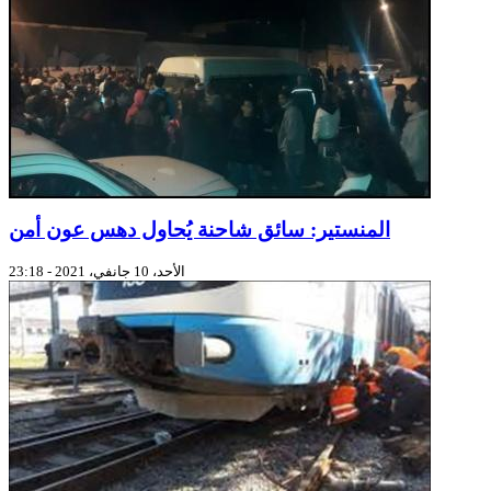
المنستير: سائق شاحنة يُحاول دهس عون أمن
الأحد، 10 جانفي، 2021 - 23:18