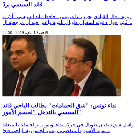
قائد السبسي يردّ
زووم - قال القيادي بحزب نداء تونس ، حافظ قائد السبسي ، أنّ ما
نُشِر حول دعوته لسفيان طوبال للتوبة وأعلن فيه أن مرجعية ال ...
الأحد، 19 ماي، 2019 - 22:50
نداء تونس: "شق الحمامات" يطالب الباجي قائد
السبسي بالتدخل "لحسم الأمور"
راسل شق سفيان طوبال في حركة نداء تونس، إثر اجتماعه المنعقد
نهاية الأسبوع المنقضي، رئيس الجمهورية الباجي قائ ...