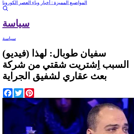
المواضيع المميزة :
أخبار وباء العصر الكورونا
سياسة
سياسة
(فيديو) سفيان طوبال: لهذا
السبب اِشتريت شقتي من شركة
بعث عقاري لشفيق الجراية
Facebook
Twitter
Pinterest