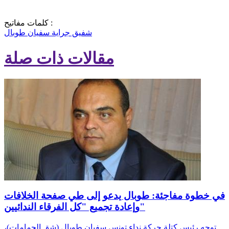
كلمات مفاتيح :
شفيق جراية
سفيان طوبال
مقالات ذات صلة
في خطوة مفاجئة: طوبال يدعو إلى طي صفحة الخلافات
وإعادة تجميع "كل الفرقاء الندائيين"
توجه رئيس كتلة حركة نداء تونس سفيان طوبال (شق الحمامات)،