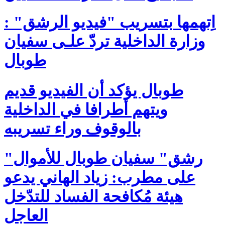
اِتهمها بتسريب "فيديو الرشق" :
وزارة الداخلية تردّ علـى سفيان
طوبال
طوبال يؤكد أن الفيديو قديم
ويتهم أطرافا في الداخلية
بالوقوف وراء تسريبه
"رشق" سفيان طوبال للأموال
على مطرب: زياد الهاني يدعو
هيئة مُكافحة الفساد للتدّخل
العاجل