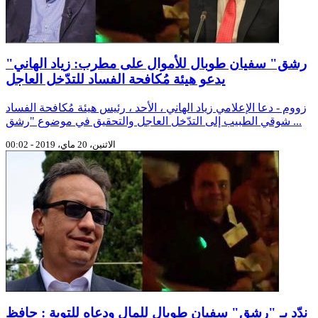
"رشق" سفيان طوبال للأموال على مطرب: زياد الهاني
يدعو هيئة مُكافحة الفساد للتدّخل العاجل
زووم - دعا الإعلامي زياد الهاني ، الأحد ، رئيس هيئة مُكافحة الفساد
شوقي الطبيب إلى التدّخل العاجل والتحقيق في موضوع "رشق ...
الاثنين، 20 ماي، 2019 - 00:02
ندّد بـ "رشق" سفيان طوبال للمال ودعاه للتوبة : حافظ