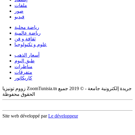
ملفات
صور
فيديو
رياضة محلية
رياضة عالمية
ثقافة و فن
علوم و تكنولوجيا
أسعار الذهب
طبق اليوم
مناظرات
متفرقات
كاريكاتور
زووم تونيزيا ZoomTunisia.tn جريدة إلكترونية جامعة - © 2019 جميع
الحقوق محفوظة
Site web développé par
Le développeur