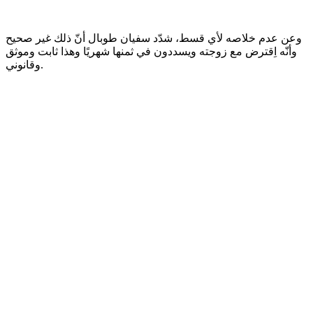
وعن عدم خلاصه لأي قسط، شدّد سفيان طوبال أنّ ذلك غير صحيح
وأنّه اِقترض مع زوجته ويسددون في ثمنها شهريًا وهذا ثابت وموثق
وقانوني.