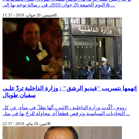
اليوم الجمعة 20 جوان 2019، في رسالة توجه بها إلى & ...
الخميس، 20 جوان، 2019 - 11:37
اِتهمها بتسريب "فيديو الرشق" : وزارة الداخلية تردّ علـى
سفيان طوبال
زووم - أكّدت وزارة الداخلية ، الاثنين، أنّها تظلّ في منأى عن كل
التجاذبات السياسية وترفض قطعا أي محاولة للزجّ بها في مثل ...
الاثنين، 20 ماي، 2019 - 22:57