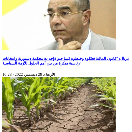
دربال: "قانون المالية فصّلوه وخيطوه كيما حبو ةإحداث محكمة دستورية وانتخابات
رئاسية مبكرة من بين أهم الحلول للأزمة السياسية"
الأربعاء، 28 ديسمبر، 2022 - 10:23