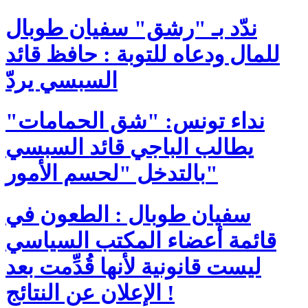
ندّد بـ "رشق" سفيان طوبال
للمال ودعاه للتوبة : حافظ قائد
السبسي يردّ
نداء تونس: "شق الحمامات"
يطالب الباجي قائد السبسي
بالتدخل "لحسم الأمور"
سفيان طوبال : الطعون في
قائمة أعضاء المكتب السياسي
ليست قانونية لأنها قُدِّمت بعد
الإعلان عن النتائج !