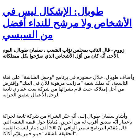
طوبال: الإشكال ليس في
الأشخاص ولا مرشح للنداء أفضل
من السبسي
زووم - قال النائب بمجلس نوّاب الشعب ، سفيان طوبال، اليوم
الأحد، أنّه كان من أوّل الأشخاص الذي صرّحوا بكل ممتلكاته.
وأضاف طوبال، خلال حضوره في برنامج "وحش الشاشة" على قناة
التاسعة، أنّه يملك شقة "مازالت مرهونة للآن في البنك" واِقترض
من أجل إمتلاكه حيث قام بشرائها من شركة بعث عقاري تابعة
لرجل الأعمال شفيق الجراية.
وأشار سفيان طوبال إلـى أنّه خيّر الشراء من شركة تابعة لجرايّة
بإعتبار أنّه صديق أقرب له من آخرين، مُتابعًا حول قيمة الشقة التي
قال مُقدّم البرنامج سمير الوافي أنّ 300 ألف دينار ليست القيمة
الحقيقة للشقة "جيبو خبير يقيّم أكاكا".