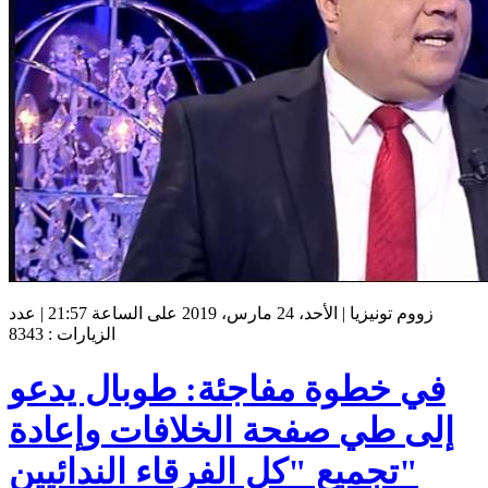
زووم تونيزيا | الأحد، 24 مارس، 2019 على الساعة 21:57 | عدد
الزيارات : 8343
في خطوة مفاجئة: طوبال يدعو
إلى طي صفحة الخلافات وإعادة
تجميع "كل الفرقاء الندائيين"