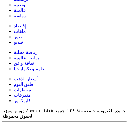
وطنية
عالمية
سياسة
إقتصاد
ملفات
صور
فيديو
رياضة محلية
رياضة عالمية
ثقافة و فن
علوم و تكنولوجيا
أسعار الذهب
طبق اليوم
مناظرات
متفرقات
كاريكاتور
زووم تونيزيا ZoomTunisia.tn جريدة إلكترونية جامعة - © 2019 جميع
الحقوق محفوظة