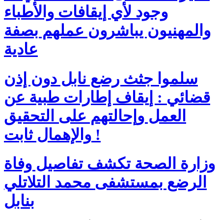
وجود لأي إيقافات والأطباء
والمهنيون يباشرون عملهم بصفة
عادية
سلموا جثث رضع نابل دون إذن
قضائي : إيقاف إطارات طبية عن
العمل وإحالتهم على التحقيق
والإهمال ثابت !
وزارة الصحة تكشف تفاصيل وفاة
الرضع بمستشفى محمد التلاتلي
بنابل