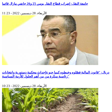
جامعة النقل: إضراب قطاع النقل يومي 25 و26 جانفي مازال قائما
الأربعاء، 28 ديسمبر، 2022 - 11:23
دربال: "قانون المالية فصّلوه وخيطوه كيما حبو ةإحداث محكمة دستورية وانتخابات
رئاسية مبكرة من بين أهم الحلول للأزمة السياسية"
الأربعاء، 28 ديسمبر، 2022 - 10:23