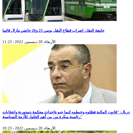
جامعة النقل: إضراب قطاع النقل يومي 25 و26 جانفي مازال قائما
الأربعاء، 28 ديسمبر، 2022 - 11:23
دربال: "قانون المالية فصّلوه وخيطوه كيما حبو ةإحداث محكمة دستورية وانتخابات
رئاسية مبكرة من بين أهم الحلول للأزمة السياسية"
الأربعاء، 28 ديسمبر، 2022 - 10:23