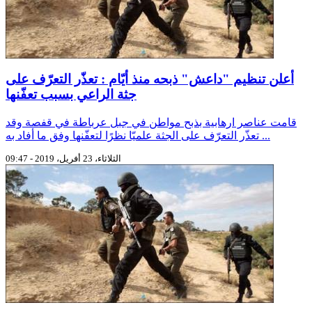
أعلن تنظيم "داعش" ذبحه منذ أيّام : تعذّر التعرّف على
جثة الراعي بسبب تعفّنها
قامت عناصر ارهابية بذبح مواطن في جبل عرباطة في قفصة وقد
تعذّر التعرّف على الجثة علميّا نظرًا لتعفّنها وفق ما أفاد به ...
الثلاثاء، 23 أفريل، 2019 - 09:47