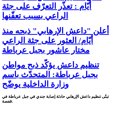
أيّام : تعذّر التعرّف على جثة
الراعي بسبب تعفّنها
أعلن "داعش الإرهابي" ذبحه منذ
أيّام/ العثور على جثة الراعي
مختار عاشور بجبل عرباطة
تنظيم داعش يؤكّد ذبح مواطن
بجبل عرباطة: المتحدّث باسم
وزارة الداخلية يوضّح
تبنّى تنظيم داعش الإرهابي حادثة إصابة جندي في جبل عرباطة في
قفصة.