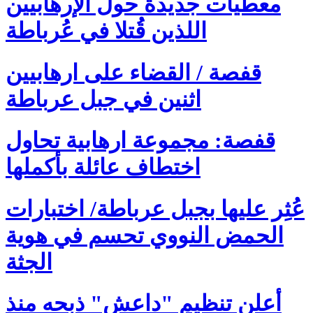
معطيات جديدة حول الإرهابيين
اللذين قُتلا في عُرباطة
قفصة / القضاء على ارهابيين
اثنين في جبل عرباطة
قفصة: مجموعة ارهابية تحاول
اختطاف عائلة بأكملها
عُثِر عليها بجبل عرباطة/ اختبارات
الحمض النووي تحسم في هوية
الجثة
أعلن تنظيم "داعش" ذبحه منذ