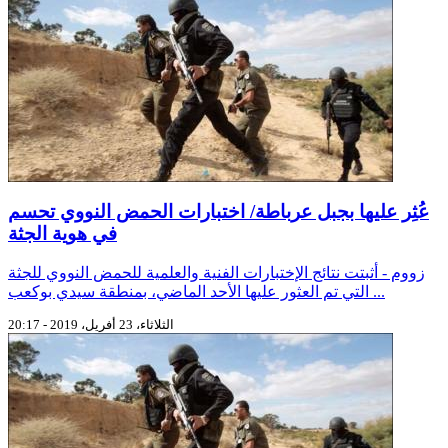
عُثِر عليها بجبل عرباطة/ اختبارات الحمض النووي تحسم
في هوية الجثة
زووم - أثبتت نتائج الإختبارات الفنية والعلمية للحمض النووي للجثة
التي تم العثور عليها الأحد الماضي، بمنطقة سيدي بوكعب ...
الثلاثاء، 23 أفريل، 2019 - 20:17