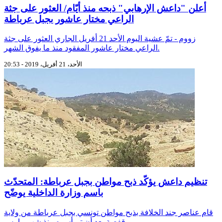
أعلن "داعش الإرهابي" ذبحه منذ أيّام/ العثور على جثة
الراعي مختار عاشور بجبل عرباطة
زووم - تمّ عشية اليوم الأحد 21 أفريل الجاري العثور على جثة
الراعي مختار عاشور المفقود منذ ما يفوق الشهر.
الأحد، 21 أفريل، 2019 - 20:53
تنظيم داعش يؤكّد ذبح مواطن بجبل عرباطة: المتحدّث
باسم وزارة الداخلية يوضّح
قام عناصر جند الخلافة بذبح مواطن تونسي بجبل عرباطة من ولاية
قفصة بعد أن تم أسره منذ شهر مارس ...