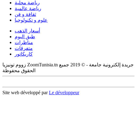
رياضة محلية
رياضة عالمية
ثقافة و فن
علوم و تكنولوجيا
أسعار الذهب
طبق اليوم
مناظرات
متفرقات
كاريكاتور
زووم تونيزيا ZoomTunisia.tn جريدة إلكترونية جامعة - © 2019 جميع
الحقوق محفوظة
Site web développé par
Le développeur