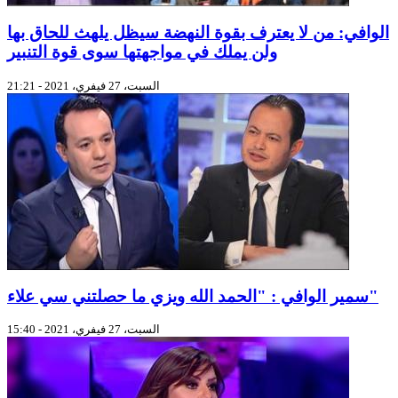
الوافي: من لا يعترف بقوة النهضة سيظل يلهث للحاق بها
ولن يملك في مواجهتها سوى قوة التنبير
السبت، 27 فيفري، 2021 - 21:21
سمير الوافي : "الحمد الله ويزي ما حصلتني سي علاء"
السبت، 27 فيفري، 2021 - 15:40