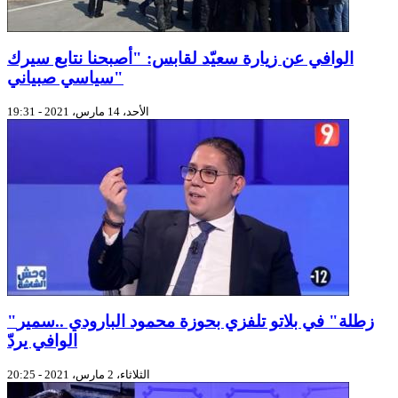
الوافي عن زيارة سعيّد لقابس: "أصبحنا نتابع سيرك
سياسي صبياني"
الأحد، 14 مارس، 2021 - 19:31
"زطلة" في بلاتو تلفزي بحوزة محمود البارودي ..سمير
الوافي يردّ
الثلاثاء، 2 مارس، 2021 - 20:25