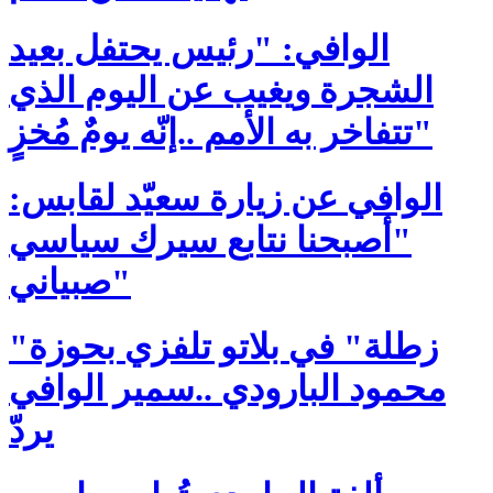
الوافي: "رئيس يحتفل بعيد
الشجرة ويغيب عن اليوم الذي
تتفاخر به الأمم ..إنّه يومٌ مُخزٍ"
الوافي عن زيارة سعيّد لقابس:
"أصبحنا نتابع سيرك سياسي
صبياني"
"زطلة" في بلاتو تلفزي بحوزة
محمود البارودي ..سمير الوافي
يردّ