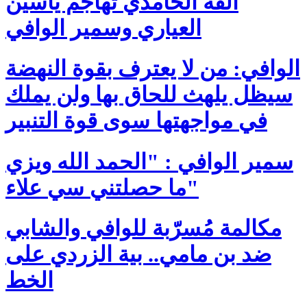
ألفة الحامدي تُهاجم ياسين
العياري وسمير الوافي
الوافي: من لا يعترف بقوة النهضة
سيظل يلهث للحاق بها ولن يملك
في مواجهتها سوى قوة التنبير
سمير الوافي : "الحمد الله ويزي
ما حصلتني سي علاء"
مكالمة مُسرّبة للوافي والشابي
ضد بن مامي.. بية الزردي على
الخط