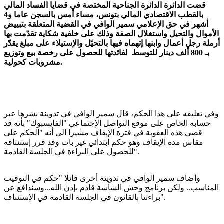
قضت الدائرة الدائرة الجناحية المختصة في قضايا الفساد المالي
بالقطب الاقتصادي المالي بتونس، مساء أمس بالسجن عاما و4
أشهر في حق الإعلامي سمير الوافي في القضية المتعلقة بتبييض
الأموال والتحيل واستغلال الصفة وذلك على خلفية شكاية تقدّمت بها
أرملة رجل أعمال وابنها إتهماه فيها بالتحيّل والإستيلاء على مبلغ يقدّر
بـ 800 ألف دينار للتوسط لفائدتها للحصول على رخصة بيع وتوزيع
مشروبات كحولية.
وفي تعليقه على هذا الحكم، قال سمير الوافي في تدوينة نشرها عبر
حسابه الخاص على موقع التواصل الإجتماعي "الفايسبوك" بأنه قد
قضى هذه العقوبة في فترة الإيقاف مشيرا الى أنه "الحكم على
مقاس مدة الإيقاف وهو حكم ابتدائي غير بات وقد قرر إستئنافه
للحصول على البراءة في الجلسة القادمة".
وأضاف سمير الوافي في تدوينة أخرى قائلا "حكم في التوقيت
المناسب.. ولكن برنامج وحش الشاشة قادم بإذن الله...وسندافع عن
براءتنا بالقانون في الجلسة القادمة في الإستئناف".