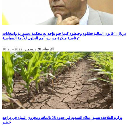
دربال: "قانون المالية فصّلوه وخيطوه كيما حبو ةإحداث محكمة دستورية وانتخابات
رئاسية مبكرة من بين أهم الحلول للأزمة السياسية"
الأربعاء، 28 ديسمبر، 2022 - 10:23
وزارة الفلاحة: نسبة إمتلاء السدود في حدود 28 بالمائة ومخزون المياه في تراجع
خطير