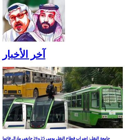
آخر الأخبار
جامعة النقل: إضراب قطاع النقل يومي 25 و26 جانفي مازال قائما