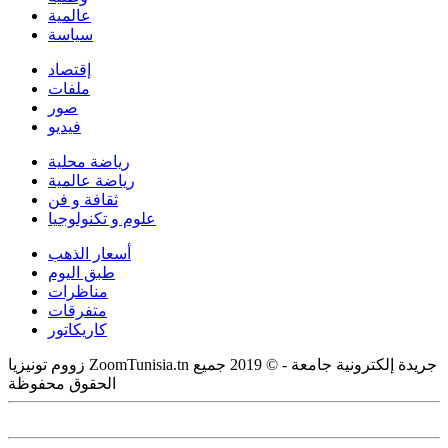
عالمية
سياسة
إقتصاد
ملفات
صور
فيديو
رياضة محلية
رياضة عالمية
ثقافة و فن
علوم و تكنولوجيا
أسعار الذهب
طبق اليوم
مناظرات
متفرقات
كاريكاتور
زووم تونيزيا ZoomTunisia.tn جريدة إلكترونية جامعة - © 2019 جميع
الحقوق محفوظة