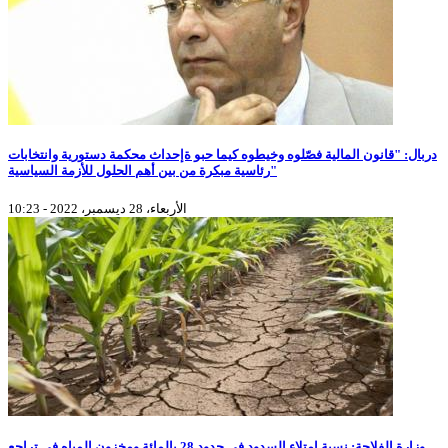
دربال: "قانون المالية فصّلوه وخيطوه كيما حبو ةإحداث محكمة دستورية وانتخابات
رئاسية مبكرة من بين أهم الحلول للأزمة السياسية"
الأربعاء، 28 ديسمبر، 2022 - 10:23
وزارة الفلاحة: نسبة إمتلاء السدود في حدود 28 بالمائة ومخزون المياه في تراجع