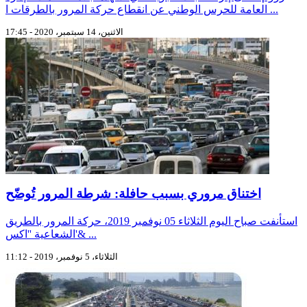
العامة للحرس الوطني عن انقطاع حركة المرور بالطرقات ا ...
الاثنين، 14 سبتمبر، 2020 - 17:45
اختناق مروري بسبب حافلة: شرطة المرور تُوضّح
استأنفت صباح اليوم الثلاثاء 05 نوفمبر 2019، حركة المرور بالطريق
الشعاعية ''اكس'& ...
الثلاثاء، 5 نوفمبر، 2019 - 11:12