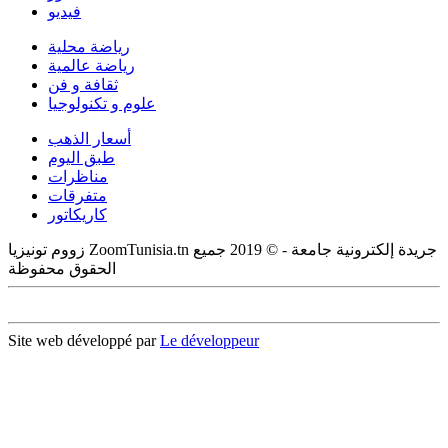
فيديو
رياضة محلية
رياضة عالمية
ثقافة و فن
علوم و تكنولوجيا
أسعار الذهب
طبق اليوم
مناظرات
متفرقات
كاريكاتور
زووم تونيزيا ZoomTunisia.tn جريدة إلكترونية جامعة - © 2019 جميع
الحقوق محفوظة
Site web développé par
Le développeur