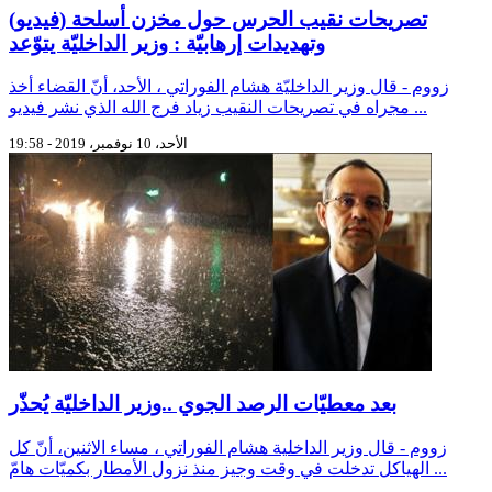
(فيديو) تصريحات نقيب الحرس حول مخزن أسلحة
وتهديدات إرهابيّة : وزير الداخليّة يتوّعد
زووم - قال وزير الداخليّة هشام الفوراتي ، الأحد، أنّ القضاء أخذ
مجراه في تصريحات النقيب زياد فرج الله الذي نشر فيديو ...
الأحد، 10 نوفمبر، 2019 - 19:58
بعد معطيّات الرصد الجوي ..وزير الداخليّة يُحذّر
زووم - قال وزير الداخلية هشام الفوراتي ، مساء الاثنين، أنّ كل
الهياكل تدخلت في وقت وجيز منذ نزول الأمطار بكميّات هامّ ...