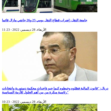
جامعة النقل: إضراب قطاع النقل يومي 25 و26 جانفي مازال قائما
الأربعاء، 28 ديسمبر، 2022 - 11:23
دربال: "قانون المالية فصّلوه وخيطوه كيما حبو ةإحداث محكمة دستورية وانتخابات
رئاسية مبكرة من بين أهم الحلول للأزمة السياسية"
الأربعاء، 28 ديسمبر، 2022 - 10:23