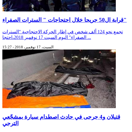
قرابة ال50 جريحا خلال احتجاجات " السترات الصفراء"
تجمع نحو 124 ألف شخص في إطار الحركة الاحتجاجية "السترات
الصفراء" اليوم السبت 17 نوفمبر 2018،احتجا ...
السبت، 17 نوفمبر، 2018 - 15:27
قتيلان و4 جرحى في حادث اصطدام سيارة بمشجّعي
الترجي