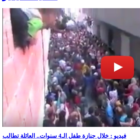
فيديو : خلال جنازة طفل الـ4 سنوات.. العائلة تطالب