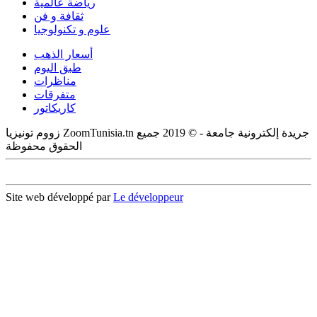
رياضة عالمية
ثقافة و فن
علوم و تكنولوجيا
أسعار الذهب
طبق اليوم
مناظرات
متفرقات
كاريكاتور
زووم تونيزيا ZoomTunisia.tn جريدة إلكترونية جامعة - © 2019 جميع
الحقوق محفوظة
Site web développé par
Le développeur