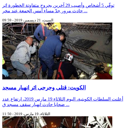
توفّي 5 أشخاص وأصيب 29 آخرين بجروح متفاوتة الخطورة إثر
حادث مرور جدّ مساء أمس الجمعة عند مخر ...
السبت، 21 ديسمبر، 2019 - 09:59
الكويت: قتلى وجرحى اثر انهيار مسجد
أعلنت السلطات الكويتية، اليوم الثلاثاء 19 مارس 2019، ارتفاع عدد
ضحايا حادث انهيار سقف مسجد ق ...
الثلاثاء، 19 مارس، 2019 - 11:50