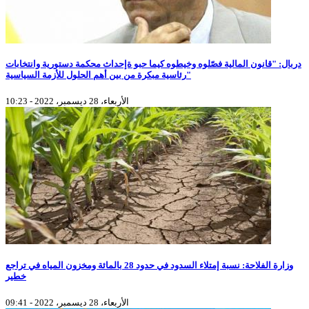
دربال: "قانون المالية فصّلوه وخيطوه كيما حبو ةإحداث محكمة دستورية وانتخابات
رئاسية مبكرة من بين أهم الحلول للأزمة السياسية"
الأربعاء، 28 ديسمبر، 2022 - 10:23
وزارة الفلاحة: نسبة إمتلاء السدود في حدود 28 بالمائة ومخزون المياه في تراجع
خطير
الأربعاء، 28 ديسمبر، 2022 - 09:41