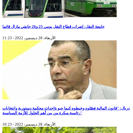
جامعة النقل: إضراب قطاع النقل يومي 25 و26 جانفي مازال قائما
الأربعاء، 28 ديسمبر، 2022 - 11:23
دربال: "قانون المالية فصّلوه وخيطوه كيما حبو ةإحداث محكمة دستورية وانتخابات
رئاسية مبكرة من بين أهم الحلول للأزمة السياسية"
الأربعاء، 28 ديسمبر، 2022 - 10:23