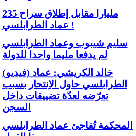
235 مليارا مقابل إطلاق سراح
عماد الطرابلسي !
سليم شيبوب وعماد الطرابلسي
لم يدفعا مليما واحدا للدولة
(فيديو) خالد الكريشي: عماد
الطرابلسي حاول الاِنتحار بسبب
تعرّضه لعدّة تضييقات داخل
السجن
المحكمة تُفاجئ عماد الطرابلسي