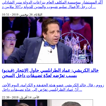
أكّد المستشار بمؤسسة المكلف العام بنزاعات الدولة منير الشاذلي
أن رجل الأعمال سليم شيبوب والمدين للدولة بـ307 ملايين د ...
الثلاثاء، 26 نوفمبر، 2019 - 10:51
(فيديو) خالد الكريشي: عماد الطرابلسي حاول الاِنتحار
بسبب تعرّضه لعدّة تضييقات داخل السجن
زووم - قال خالد الكريشي عضو هيئة الحقيقة و الكرامة، اليوم الأحد،
أنّ عماد الطرابلسي تعرّض إلى عدّة تضييقات داخل ...
الأحد، 14 أفريل، 2019 - 22:39