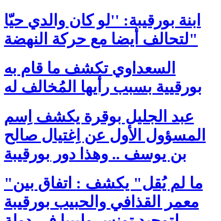
ابنة بورقيبة: ''لو كان والدي حيّا
لتحالف أيضا مع حركة النهضة"
السعداوي تكشف ما قام به
بورقيية بسبب رأيها المُخالف له
عبد الجليل بوقرة يكشف اِسم
المسؤول الأول عن اِغتيال صالح
بن يوسف .. وهذا دور بورقيبة
"ما لم يُقل" يكشف : اتفاق بين
معمر القذافي والحبيب بورقيبة
لتوحيد تونس وليبيا في دولة