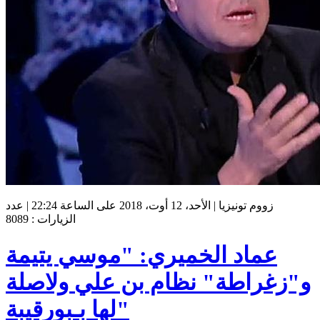
زووم تونيزيا | الأحد، 12 أوت، 2018 على الساعة 22:24 | عدد
الزيارات : 8089
عماد الخميري: "موسي يتيمة
و"زغراطة" نظام بن علي ولاصلة
لها بـبورقيبة"