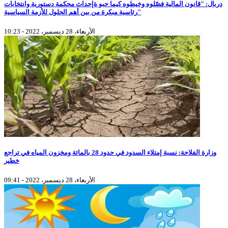
دربال: "قانون المالية فصّلوه وخيطوه كيما حبو ةإحداث محكمة دستورية وانتخابات
رئاسية مبكرة من بين أهم الحلول للأزمة السياسية"
الأربعاء، 28 ديسمبر، 2022 - 10:23
وزارة الفلاحة: نسبة إمتلاء السدود في حدود 28 بالمائة ومخزون المياه في تراجع
خطير
الأربعاء، 28 ديسمبر، 2022 - 09:41