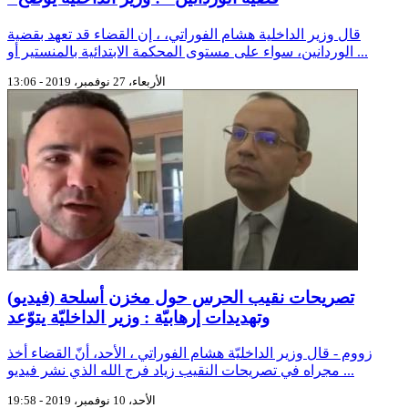
قال وزير الداخلية هشام الفوراتي، ، إن القضاء قد تعهد بقضية
الوردانين، سواء على مستوى المحكمة الابتدائية بالمنستير أو ...
الأربعاء، 27 نوفمبر، 2019 - 13:06
(فيديو) تصريحات نقيب الحرس حول مخزن أسلحة
وتهديدات إرهابيّة : وزير الداخليّة يتوّعد
زووم - قال وزير الداخليّة هشام الفوراتي ، الأحد، أنّ القضاء أخذ
مجراه في تصريحات النقيب زياد فرج الله الذي نشر فيديو ...
الأحد، 10 نوفمبر، 2019 - 19:58