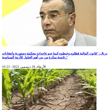
دربال: "قانون المالية فصّلوه وخيطوه كيما حبو ةإحداث محكمة دستورية وانتخابات
رئاسية مبكرة من بين أهم الحلول للأزمة السياسية"
الأربعاء، 28 ديسمبر، 2022 - 10:23