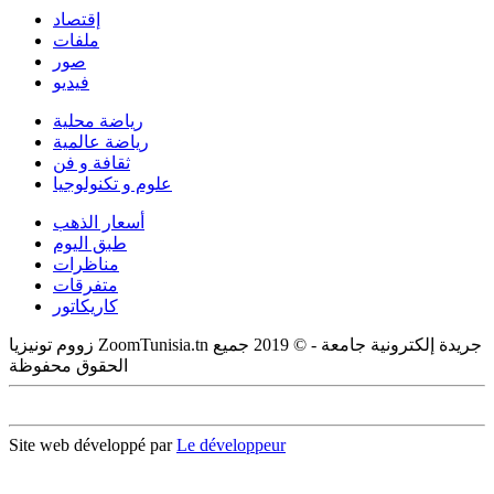
إقتصاد
ملفات
صور
فيديو
رياضة محلية
رياضة عالمية
ثقافة و فن
علوم و تكنولوجيا
أسعار الذهب
طبق اليوم
مناظرات
متفرقات
كاريكاتور
زووم تونيزيا ZoomTunisia.tn جريدة إلكترونية جامعة - © 2019 جميع
الحقوق محفوظة
Site web développé par
Le développeur