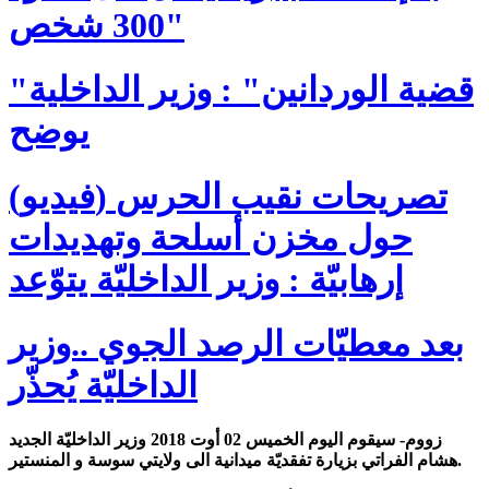
300 شخص"
"قضية الوردانين" : وزير الداخلية
يوضح
(فيديو) تصريحات نقيب الحرس
حول مخزن أسلحة وتهديدات
إرهابيّة : وزير الداخليّة يتوّعد
بعد معطيّات الرصد الجوي ..وزير
الداخليّة يُحذّر
زووم- سيقوم اليوم الخميس 02 أوت 2018 وزير الداخليّة الجديد
هشام الفراتي بزيارة تفقديّة ميدانية الى ولايتي سوسة و المنستير.