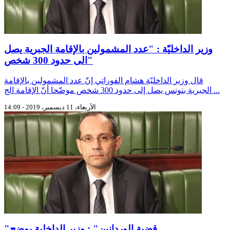
وزير الداخليّة : "عدد المشمولين بالإقامة الجبرية يصل
الى حدود 300 شخص"
قال وزير الداخليّة هشام الفوراتي إنّ عدد المشمولين بالإقامة
الجبرية بتونس يصل إلى حدود 300 شخص موضّحا أنّ الإقامة الج ...
الأربعاء، 11 ديسمبر، 2019 - 14:09
"قضية الوردانين" : وزير الداخلية يوضح