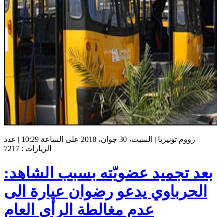
زووم تونيزيا | السبت، 30 جوان، 2018 على الساعة 10:29 | عدد
الزيارات : 7217
بعد تجميد عضويّته بسبب الشاهد:
الحرباوي يدعو رضوان عيارة الى
عدم مغالطة الرأي العام