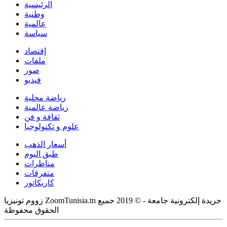
الرئيسية
وطنية
عالمية
سياسة
إقتصاد
ملفات
صور
فيديو
رياضة محلية
رياضة عالمية
ثقافة و فن
علوم و تكنولوجيا
أسعار الذهب
طبق اليوم
مناظرات
متفرقات
كاريكاتور
زووم تونيزيا ZoomTunisia.tn جريدة إلكترونية جامعة - © 2019 جميع
الحقوق محفوظة