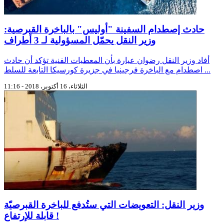
حادث إصطدام السفينة "أوليس" بالباخرة القبرصية:
وزير النقل يحمّل المسؤولية لـ 3 أطراف
أفاد وزير النقل رضوان عيارة بأن المعطيات الفنية تؤكد أن حادث
اصطدام مع الباخرة فرجينيا في جزيرة كورسيكا التابعة للسلط ...
الثلاثاء، 16 أكتوبر، 2018 - 11:16
وزير النقل: التعويضات التي ستُدفع للباخرة القبرصيّة
قابلة للإرتفاع !