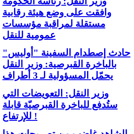
وزير النقل: رئاسة الحكومة
وافقت على وضع هيئة رقابية
مستقلة لمراقبة مؤسسات
عمومية للنقل
حادث إصطدام السفينة "أوليس"
بالباخرة القبرصية: وزير النقل
يحمّل المسؤولية لـ 3 أطراف
وزير النقل: التعويضات التي
ستُدفع للباخرة القبرصيّة قابلة
للإرتفاع !
الشاهد غاضب من تصريحات هذا