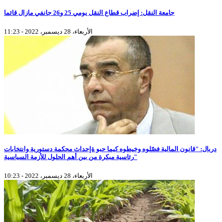
جامعة النقل: إضراب قطاع النقل يومي 25 و26 جانفي مازال قائما
الأربعاء، 28 ديسمبر، 2022 - 11:23
دربال: "قانون المالية فصّلوه وخيطوه كيما حبو ةإحداث محكمة دستورية وانتخابات
رئاسية مبكرة من بين أهم الحلول للأزمة السياسية"
الأربعاء، 28 ديسمبر، 2022 - 10:23