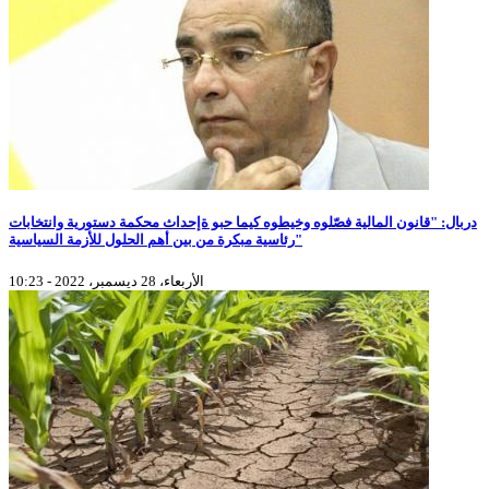
دربال: "قانون المالية فصّلوه وخيطوه كيما حبو ةإحداث محكمة دستورية وانتخابات
رئاسية مبكرة من بين أهم الحلول للأزمة السياسية"
الأربعاء، 28 ديسمبر، 2022 - 10:23