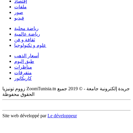
إقتصاد
ملفات
صور
فيديو
رياضة محلية
رياضة عالمية
ثقافة و فن
علوم و تكنولوجيا
أسعار الذهب
طبق اليوم
مناظرات
متفرقات
كاريكاتور
زووم تونيزيا ZoomTunisia.tn جريدة إلكترونية جامعة - © 2019 جميع
الحقوق محفوظة
Site web développé par
Le développeur