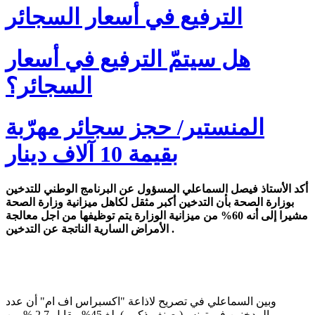
الترفيع في أسعار السجائر
هل سيتمّ الترفيع في أسعار
السجائر؟
المنستير/ حجز سجائر مهرّبة
بقيمة 10 آلاف دينار
أكد الأستاذ فيصل السماعلي المسؤول عن البرنامج الوطني للتدخين
بوزارة الصحة بأن التدخين أكبر مثقل لكاهل ميزانية وزارة الصحة
مشيرا إلى أنه 60% من ميزانية الوزارة يتم توظيفها من اجل معالجة
الأمراض السارية الناتجة عن التدخين .
وبين السماعلي في تصريح لاذاعة "اكسبراس اف ام" أن عدد
المدخنين في تونس( صنف ذكور ) بلغ 45% مقابل 2.7 % من