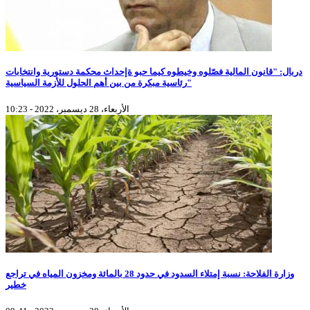
دربال: "قانون المالية فصّلوه وخيطوه كيما حبو ةإحداث محكمة دستورية وانتخابات
رئاسية مبكرة من بين أهم الحلول للأزمة السياسية"
الأربعاء، 28 ديسمبر، 2022 - 10:23
وزارة الفلاحة: نسبة إمتلاء السدود في حدود 28 بالمائة ومخزون المياه في تراجع
خطير