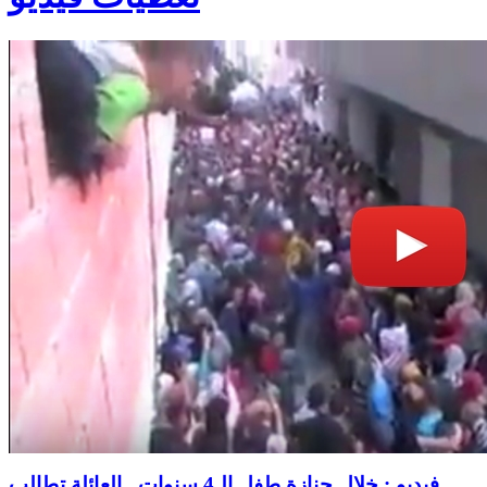
فيديو : خلال جنازة طفل الـ4 سنوات.. العائلة تطالب