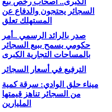
الكبرى.. أصحاب رخص بيع
السجائر يحتجون والدفاع عن
المستهلك تعلق
صدر بالرائد الرسمي ..أمر
حكومي يسمح ببيع السجائر
بالمساحات التجارية الكبرى
الترفيع في أسعار السجائر
ميناء حلق الوادي: سرقة كمية
من السجائر تناهز قيمتها
المليارين