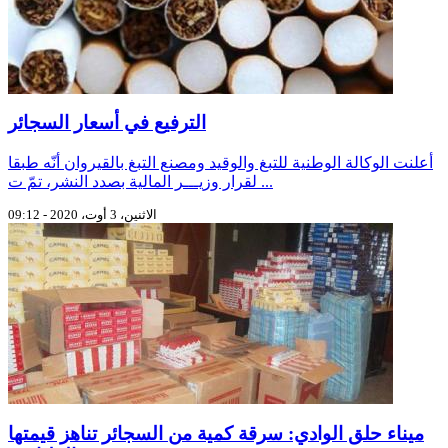
الترفيع في أسعار السجائر
أعلنت الوكالة الوطنية للتبغ والوقيد ومصنع التبغ بالقيروان أنّه طبقا
لقرار وزيـــر المالية بصدد النشر، تمّ ت ...
الاثنين، 3 أوت، 2020 - 09:12
ميناء حلق الوادي: سرقة كمية من السجائر تناهز قيمتها