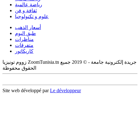
رياضة عالمية
ثقافة و فن
علوم و تكنولوجيا
أسعار الذهب
طبق اليوم
مناظرات
متفرقات
كاريكاتور
زووم تونيزيا ZoomTunisia.tn جريدة إلكترونية جامعة - © 2019 جميع
الحقوق محفوظة
Site web développé par
Le développeur