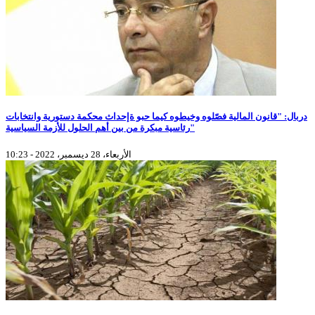
دربال: "قانون المالية فصّلوه وخيطوه كيما حبو ةإحداث محكمة دستورية وانتخابات
رئاسية مبكرة من بين أهم الحلول للأزمة السياسية"
الأربعاء، 28 ديسمبر، 2022 - 10:23