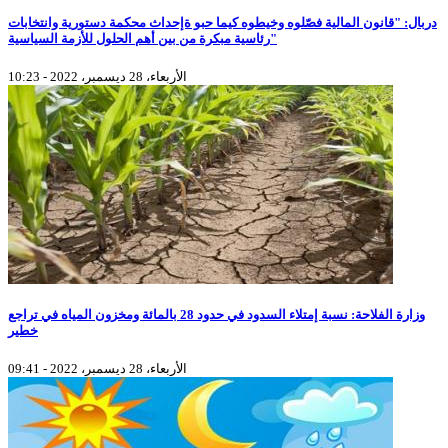
دربال: "قانون المالية فصّلوه وخيطوه كيما حبو ةإحداث محكمة دستورية وانتخابات
رئاسية مبكرة من بين أهم الحلول للأزمة السياسية"
الأربعاء، 28 ديسمبر، 2022 - 10:23
وزارة الفلاحة: نسبة إمتلاء السدود في حدود 28 بالمائة ومخزون المياه في تراجع
خطير
الأربعاء، 28 ديسمبر، 2022 - 09:41