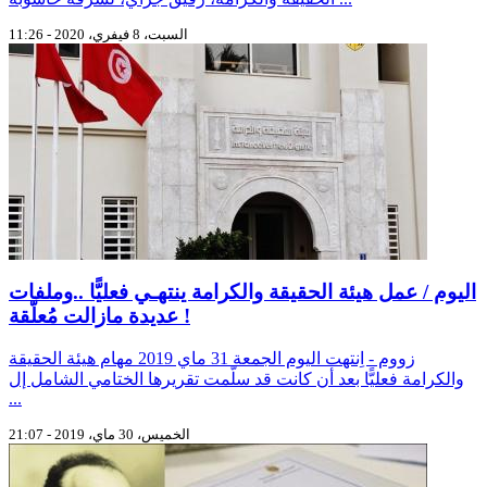
السبت، 8 فيفري، 2020 - 11:26
اليوم / عمل هيئة الحقيقة والكرامة ينتهـي فعليًّا ..وملفات
عديدة مازالت مُعلّقة !
زووم - اِنتهت اليوم الجمعة 31 ماي 2019 مهام هيئة الحقيقة
والكرامة فعليًّا بعد أن كانت قد سلّمت تقريرها الختامي الشامل إل
...
الخميس، 30 ماي، 2019 - 21:07