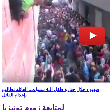
فيديو : خلال جنازة طفل الـ4 سنوات.. العائلة تطالب
بإعدام القاتل
لمتابعة زووم تونيزيا