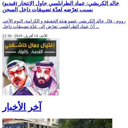
(فيديو) خالد الكريشي: عماد الطرابلسي حاول الاِنتحار
بسبب تعرّضه لعدّة تضييقات داخل السجن
زووم - قال خالد الكريشي عضو هيئة الحقيقة و الكرامة، اليوم الأحد،
أنّ عماد الطرابلسي تعرّض إلى عدّة تضييقات داخل ...
الأحد، 14 أفريل، 2019 - 22:39
آخر الأخبار