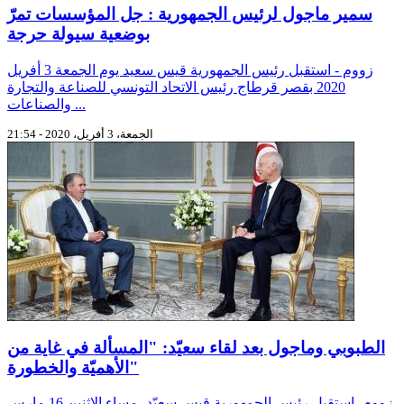
سمير ماجول لرئيس الجمهورية : جل المؤسسات تمرّ
بوضعية سيولة حرجة
زووم - استقبل رئيس الجمهورية قيس سعيد يوم الجمعة 3 أفريل
2020 بقصر قرطاج رئيس الاتحاد التونسي للصناعة والتجارة
والصناعات ...
الجمعة، 3 أفريل، 2020 - 21:54
الطبوبي وماجول بعد لقاء سعيّد: "المسألة في غاية من
الأهميّة والخطورة"
زووم- استقبل رئيس الجمهورية قيس سعيّد، مساء الاثنين 16 مارس