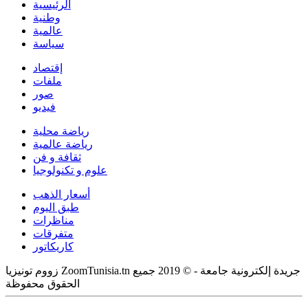
الرئيسية
وطنية
عالمية
سياسة
إقتصاد
ملفات
صور
فيديو
رياضة محلية
رياضة عالمية
ثقافة و فن
علوم و تكنولوجيا
أسعار الذهب
طبق اليوم
مناظرات
متفرقات
كاريكاتور
زووم تونيزيا ZoomTunisia.tn جريدة إلكترونية جامعة - © 2019 جميع
الحقوق محفوظة