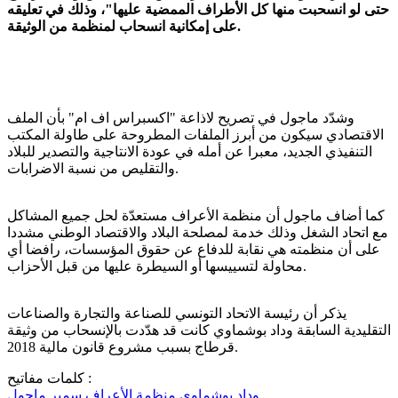
حتى لو انسحبت منها كل الأطراف الممضية عليها"، وذلك في تعليقه
على إمكانية انسحاب لمنظمة من الوثيقة.
وشدّد ماجول في تصريح لاذاعة "اكسبراس اف ام" بأن الملف
الاقتصادي سيكون من أبرز الملفات المطروحة على طاولة المكتب
التنفيذي الجديد، معبرا عن أمله في عودة الانتاجية والتصدير للبلاد
والتقليص من نسبة الاضرابات.
كما أضاف ماجول أن منظمة الأعراف مستعدّة لحل جميع المشاكل
مع اتحاد الشغل وذلك خدمة لمصلحة البلاد والاقتصاد الوطني مشددا
على أن منظمته هي نقابة للدفاع عن حقوق المؤسسات، رافضا أي
محاولة لتسييسها أو السيطرة عليها من قبل الأحزاب.
يذكر أن رئيسة الاتحاد التونسي للصناعة والتجارة والصناعات
التقليدية السابقة وداد بوشماوي كانت قد هدّدت بالإنسحاب من وثيقة
قرطاج بسبب مشروع قانون مالية 2018.
كلمات مفاتيح :
وداد بوشماوي
منظمة الأعراف
سمير ماجول