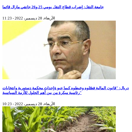
جامعة النقل: إضراب قطاع النقل يومي 25 و26 جانفي مازال قائما
الأربعاء، 28 ديسمبر، 2022 - 11:23
دربال: "قانون المالية فصّلوه وخيطوه كيما حبو ةإحداث محكمة دستورية وانتخابات
رئاسية مبكرة من بين أهم الحلول للأزمة السياسية"
الأربعاء، 28 ديسمبر، 2022 - 10:23