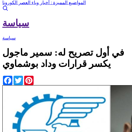
المواضيع المميزة :
أخبار وباء العصر الكورونا
سياسة
سياسة
في أول تصريح له: سمير ماجول
يكسر قرارات وداد بوشماوي
Facebook
Twitter
Pinterest