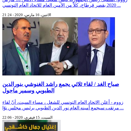
2020 بقصر قرطاج، كلاّ من الأمين العام للاتحاد العام التونسي ...
الاثنين، 16 مارس، 2020 - 21:24
صباح الغد / لقاء ثلاثي يجمع راشد الغنوشي بنورالدين
الطبوبي وسمير ماجول
زووم - أعلن الاتحاد العام التونسي للشغل ، مساء السبت، أنّ لقاء
مرتقب سيجمع أمينه العام نور الدين الطبوبي برئيس مجلس نوّا ...
السبت، 15 فيفري، 2020 - 22:06