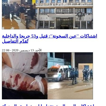
اشتباكات ''عين السخونة'': قتيل و53 جريحا والداخلية
تُقدّم التفاصيل
الأحد، 13 ديسمبر، 2020 - 22:06