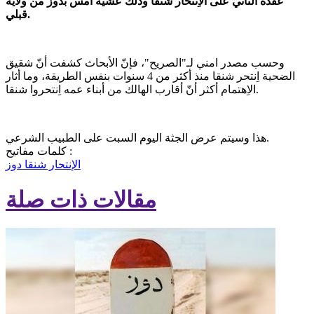
عقده الثاني على الاِنتحار شنقا وذلك عشية أمس بدوز من ولاية
قبلي.
وحسب مصدر امني لـ"الصريح"، فإنّ الأبحاث كشفت أنّ شقيق
الضحية اِنتحر شنقا منذ أكثر من 4 سنوات بنفس الطريقة، وما أثار
الاِهتمام أكثر أنّ أقارب الهالك من أبناء عمه اِنتحروا شنقا.
هذا وسيتم عرض الجثة اليوم السبت على الطبيب الشرعي.
كلمات مفاتيح :
الإنتحار شنقا
دوز
مقالات ذات صلة