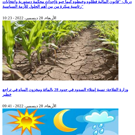
دربال: "قانون المالية فصّلوه وخيطوه كيما حبو ةإحداث محكمة دستورية وانتخابات
رئاسية مبكرة من بين أهم الحلول للأزمة السياسية"
الأربعاء، 28 ديسمبر، 2022 - 10:23
وزارة الفلاحة: نسبة إمتلاء السدود في حدود 28 بالمائة ومخزون المياه في تراجع
خطير
الأربعاء، 28 ديسمبر، 2022 - 09:41