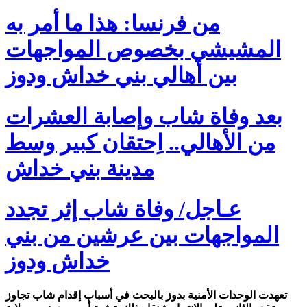
من فرنسا: هذا ما أمر به
المشيشي بخصوص المواجهات
بين أهالي بني خداش ودوز
بعد وفاة شاب وإصابة العشرات
من الأهالي.. اِحتقان كبير وسط
مدينة بني خداش
عـاجل/ وفاة شاب إثر تجدد
المواجهات بين عرشين من بني
خداش ودوز
تعهدت الوحدات الأمنية بدوز بالبحث في أسباب إقدام شاب تجاوز