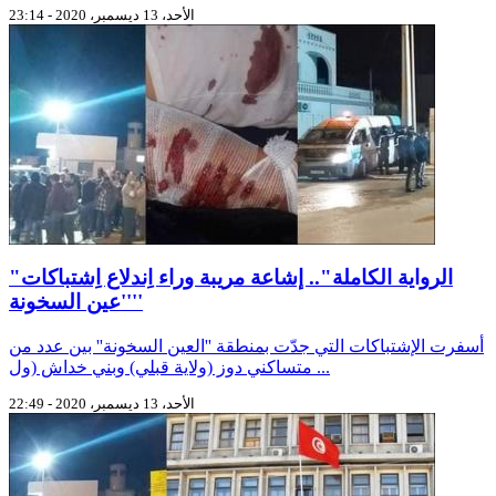
الأحد، 13 ديسمبر، 2020 - 23:14
"الرواية الكاملة".. إشاعة مريبة وراء اِندلاع اِشتباكات
''عين السخونة''
أسفرت الإشتباكات التي جدّت بمنطقة ''العين السخونة'' بين عدد من
متساكني دوز (ولاية قبلي) وبني خداش (ول ...
الأحد، 13 ديسمبر، 2020 - 22:49