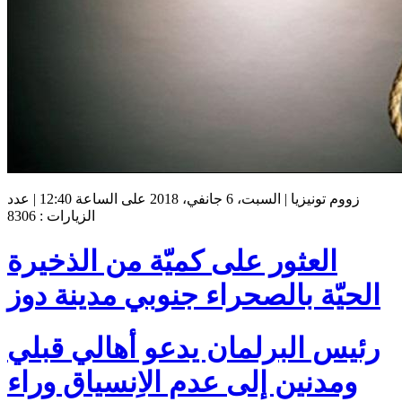
زووم تونيزيا | السبت، 6 جانفي، 2018 على الساعة 12:40 | عدد
الزيارات : 8306
العثور على كميّة من الذخيرة
الحيّة بالصحراء جنوبي مدينة دوز
رئيس البرلمان يدعو أهالي قبلي
ومدنين إلى عدم الاِنسياق وراء