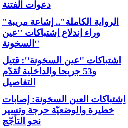
دعوات الفتنة
"الرواية الكاملة".. إشاعة مريبة
وراء اِندلاع اِشتباكات ''عين
السخونة''
اشتباكات ''عين السخونة'': قتيل
و53 جريحا والداخلية تُقدّم
التفاصيل
اِشتباكات العين السخونة: إصابات
خطيرة والوضعيّة حرجة وتسير
نحو التأجّج