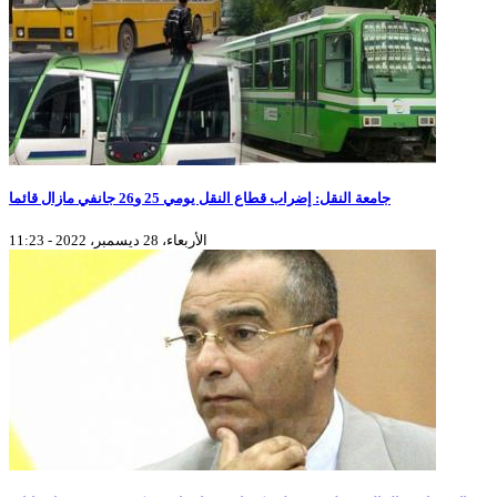
جامعة النقل: إضراب قطاع النقل يومي 25 و26 جانفي مازال قائما
الأربعاء، 28 ديسمبر، 2022 - 11:23