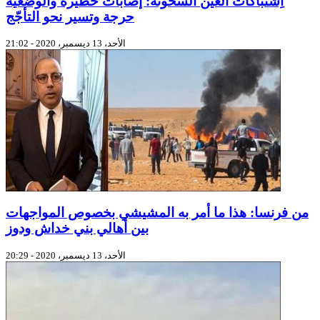
اِشتباكات العين السخونة: إصابات خطيرة والوضعيّة
حرجة وتسير نحو التأجّج
الأحد، 13 ديسمبر، 2020 - 21:02
من فرنسا: هذا ما أمر به المشيشي بخصوص المواجهات
بين أهالي بني خداش ودوز
الأحد، 13 ديسمبر، 2020 - 20:29