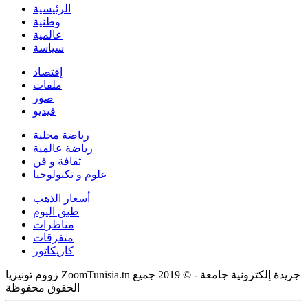
الرئيسية
وطنية
عالمية
سياسة
إقتصاد
ملفات
صور
فيديو
رياضة محلية
رياضة عالمية
ثقافة و فن
علوم و تكنولوجيا
أسعار الذهب
طبق اليوم
مناظرات
متفرقات
كاريكاتور
زووم تونيزيا ZoomTunisia.tn جريدة إلكترونية جامعة - © 2019 جميع
الحقوق محفوظة