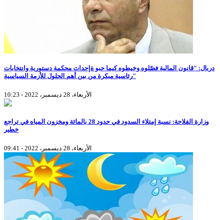
دربال: "قانون المالية فصّلوه وخيطوه كيما حبو ةإحداث محكمة دستورية وانتخابات
رئاسية مبكرة من بين أهم الحلول للأزمة السياسية"
الأربعاء، 28 ديسمبر، 2022 - 10:23
وزارة الفلاحة: نسبة إمتلاء السدود في حدود 28 بالمائة ومخزون المياه في تراجع
خطير
الأربعاء، 28 ديسمبر، 2022 - 09:41