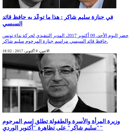
في جنازة سليم شاكر : هذا ما توعّد به حافظ قائد
السبسي
حضر اليوم الأحد، 09 أكتوبر 2017، المدير التنفيذي لحركة نداء تونس
حافظ قائد السبسي مراسم جنازة المرحوم سليم شاكر.
الاثنين، 9 أكتوبر، 2017 - 18:02
وزيرة المرأة والأسرة والطفولة تطلق اسم المرحوم
"سليم شاكر" على تظاهرة "أكتوبر الوردي"