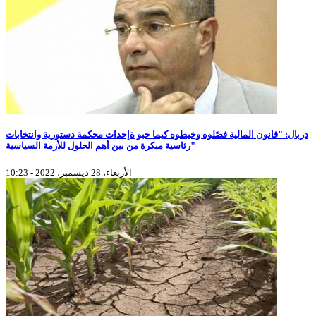
دربال: "قانون المالية فصّلوه وخيطوه كيما حبو ةإحداث محكمة دستورية وانتخابات
رئاسية مبكرة من بين أهم الحلول للأزمة السياسية"
الأربعاء، 28 ديسمبر، 2022 - 10:23