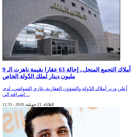
أملاك التجمع المنحل.. إحالة 63 عقارا بقيمة ناهزت الـ 9
مليون دينار لملك الدّولة الخاص
أعلن وزير أملاك الدّولة والشؤون العقارية، غازي الشواشي، لدى
إشرافه الي ...
الثلاثاء، 21 جويلية، 2020 - 12:55