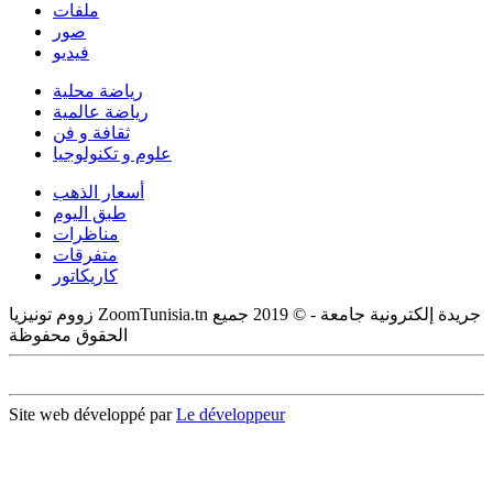
ملفات
صور
فيديو
رياضة محلية
رياضة عالمية
ثقافة و فن
علوم و تكنولوجيا
أسعار الذهب
طبق اليوم
مناظرات
متفرقات
كاريكاتور
زووم تونيزيا ZoomTunisia.tn جريدة إلكترونية جامعة - © 2019 جميع
الحقوق محفوظة
Site web développé par
Le développeur