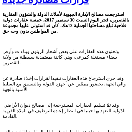
استرجعت مصالح الإدارة الجهوية لأملاك الدولة والشؤون العقارية
بالقصرين، فجر اليوم السبت 30 سبتمبر 2017، خمسة عقارات دولية
فلاحية تبلغ مساحتها الجملية 12هك، كان قد استولى عليها مجموعة
من المواطنين بدون وجه حق.
وتحتوي هذه العقارات على بعض أشجار الزيتون وبناءات وأرض
بيضاء مستغلة كمرعى، وهي كائنة بمعتمدية سبيطلة من ولاية
القصرين .
وقد جرى استرجاع هذه العقارات تنفيذا لقرارات إخلاء صادرة عن
والي الجهة، بحضور ممثلين عن أجهزة الدولة وبالتنسيق مع السلط
الأمنية بالجهة.
وقد تمّ تسليم العقارات المسترجعة إلى مصالح ديوان الأراضي
الدّولية للتعهد بها حينيا في انتظار إعادة التوظيف في المدّة القريبة
القادمة.
ويتنزل استرجاع هذه العقارات في إطار المقاربة القانونية التي