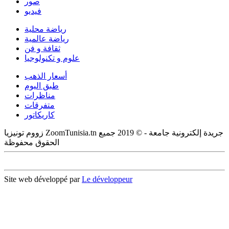
صور
فيديو
رياضة محلية
رياضة عالمية
ثقافة و فن
علوم و تكنولوجيا
أسعار الذهب
طبق اليوم
مناظرات
متفرقات
كاريكاتور
زووم تونيزيا ZoomTunisia.tn جريدة إلكترونية جامعة - © 2019 جميع
الحقوق محفوظة
Site web développé par
Le développeur