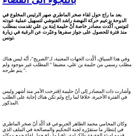
بعد ما راج حول لقاء صخر الماطري صهر الرئيس المخلوع في
الدوحة بزعيم حركة النهضة راشد الغنوشي لتسهيل عملية عودته
لتونس، أكّدت مصادر خاصة أنّ حليمة اِبنة بن علي تقدمت بمطلب
منذ فترة للحصول على جواز سفرها وعبّرت عن الرغبة في زيارة
تونس.
وفي هذا السياق، أكّدت الجهات المعنية، لـ"الصريح"، أنّه ليس هناك
مطلب رسمي من حليمة بن علي، مضيفا " المطلب غير موجود ولم
يتم طرحه ".
وأشارت ذات المصادر إلى أنّ حليمة اِقترحت الأمر منذ أشهر وليس
في الفترة الأخيرة، خلافا لما راج ولم تكن هناك إجابة على الطلب
المذكور.
وكان المحامي محمد الطاهر الجربوعي قد أكّد أنّ صخر الماطري
في اِنتظار ما ستقرّره لجنة التحكيم والمصالحة في الملف الذي
قدمه لهيئة الحقيقة والكرامة، نافيا ما راج حول لقاء جمع موكله