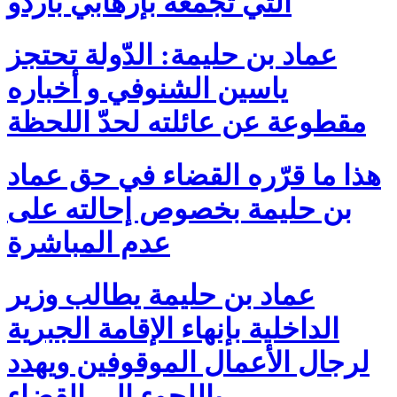
التي تجمعه بإرهابي باردو
عماد بن حليمة: الدّولة تحتجز
ياسين الشنوفي و أخباره
مقطوعة عن عائلته لحدّ اللحظة
هذا ما قرّره القضاء في حق عماد
بن حليمة بخصوص إحالته على
عدم المباشرة
عماد بن حليمة يطالب وزير
الداخلية بإنهاء الإقامة الجبرية
لرجال الأعمال الموقوفين ويهدد
باللجوء الى القضاء