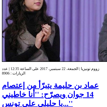
زووم تونيزيا | الجمعة، 22 سبتمبر، 2017 على الساعة 12:35 | عدد
الزيارات : 8906
عماد بن حليمة يتبرّأ من إعتصام
14 جوان ويصرّح: ''أنا خاطيني
...يا حليلي على تونس''