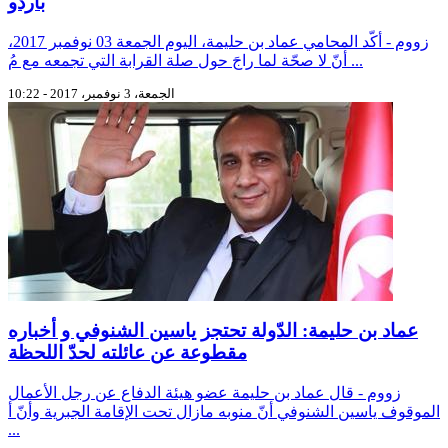
باردو
زووم - أكّد المحامي عماد بن حليمة، اليوم الجمعة 03 نوفمبر 2017،
أنّ لا صحّة لما راجَ حول صلة القرابة التي تجمعه مع مُ ...
الجمعة، 3 نوفمبر، 2017 - 10:22
عماد بن حليمة: الدّولة تحتجز ياسين الشنوفي و أخباره
مقطوعة عن عائلته لحدّ اللحظة
زووم - قال عماد بن حليمة عضو هيئة الدفاع عن رجل الأعمال
الموقوف ياسين الشنوفي أنّ منوبه مازال تحت الإقامة الجبرية وأنّ أ
...