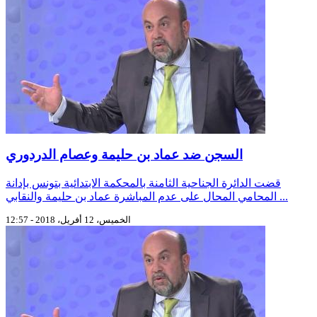
السجن ضد عماد بن حليمة وعصام الدردوري
قضت الدائرة الجناحية الثامنة بالمحكمة الابتدائية بتونس بإدانة
المحامي المحال على عدم المباشرة عماد بن حليمة والنقابي ...
الخميس، 12 أفريل، 2018 - 12:57