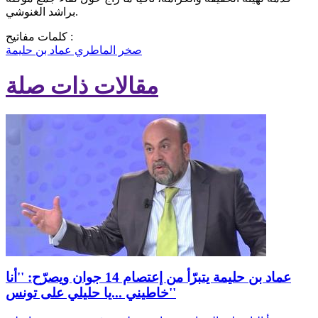
براشد الغنوشي.
كلمات مفاتيح :
صخر الماطري
عماد بن حليمة
مقالات ذات صلة
عماد بن حليمة يتبرّأ من إعتصام 14 جوان ويصرّح: ''أنا
خاطيني ...يا حليلي على تونس''