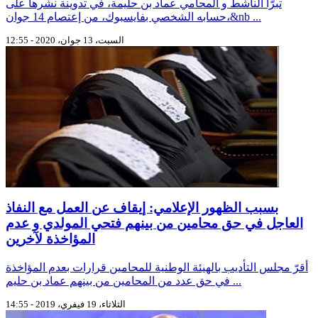
تبرّأ الناشط و المحامي عماد بن حليمة، في تدوينة نشرها على
حسابه الشخصي بفايسبوك، من إعتصام 14 جوان،&nb ...
السبت، 13 جوان، 2020 - 12:55
بسبب الظهور الإعلامي: إيقاف عن العمل مع النفاذ
العاجل في حق محامين من بينهم فتحي المولدي و عدم
المؤاخذة لآخرين
أقرّ مجلس التأديب بالهيئة الوطنية للمحامين قرارات بعدم المؤاخذة
في حق عدد من المحامين من بينهم عماد بن حليم ...
الثلاثاء، 19 فيفري، 2019 - 14:55