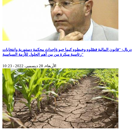
دربال: "قانون المالية فصّلوه وخيطوه كيما حبو ةإحداث محكمة دستورية وانتخابات
رئاسية مبكرة من بين أهم الحلول للأزمة السياسية"
الأربعاء، 28 ديسمبر، 2022 - 10:23