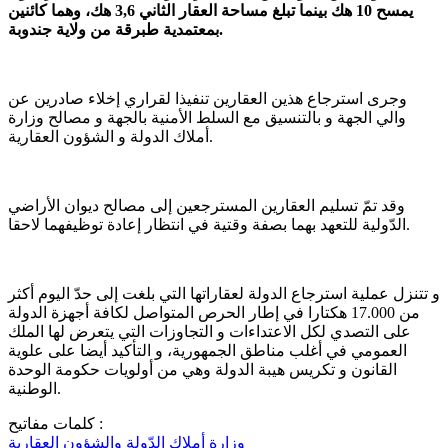
يمسح 10 هك بينما تبلغ مساحة العقار الثاني 3,6 هك، وهما كائنين
بمعتمدية طبرقة من ولاية جندوبة.
وجرى استرجاع هذين العقارين تنفيذا لقراري إخلاء صادرين عن
والي الجهة و بالتنسيق مع السلط الأمنية بالجهة و مصالح وزارة
أملاك الدولة و الشؤون العقارية.
وقد تمّ تسليم العقارين المسترجعين إلى مصالح ديوان الأراضي
الدّولية للتعهد بهما بصفة وقتية في انتظار إعادة توظيفهما لاحقا.
و تتنزل عملية استرجاع الدولة لعقاراتها التي بلغت إلى حدّ اليوم أكثر
من 17.000 هكتارا في إطار الحرص المتواصل لكافة أجهزة الدولة
على التصدي لكل الاعتداءات و التجاوزات التي يتعرض لها الملك
العمومي في أغلب مناطق الجمهورية، و التأكيد أيضا على علوية
القانون و تكريس هيبة الدولة وهي من أولويات حكومة الوحدة
الوطنية.
كلمات مفاتيح :
وزارة أملاك الدّولة والشؤون العقارية