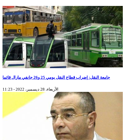
جامعة النقل: إضراب قطاع النقل يومي 25 و26 جانفي مازال قائما
الأربعاء، 28 ديسمبر، 2022 - 11:23