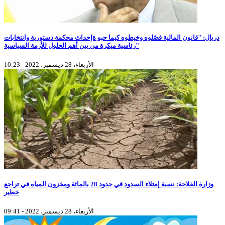
دربال: "قانون المالية فصّلوه وخيطوه كيما حبو ةإحداث محكمة دستورية وانتخابات
رئاسية مبكرة من بين أهم الحلول للأزمة السياسية"
الأربعاء، 28 ديسمبر، 2022 - 10:23
وزارة الفلاحة: نسبة إمتلاء السدود في حدود 28 بالمائة ومخزون المياه في تراجع
خطير
الأربعاء، 28 ديسمبر، 2022 - 09:41