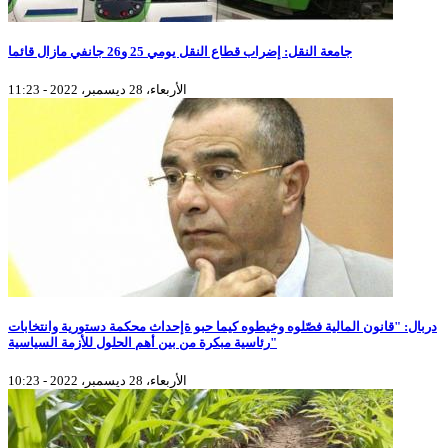
جامعة النقل: إضراب قطاع النقل يومي 25 و26 جانفي مازال قائما
الأربعاء، 28 ديسمبر، 2022 - 11:23
دربال: "قانون المالية فصّلوه وخيطوه كيما حبو ةإحداث محكمة دستورية وانتخابات
رئاسية مبكرة من بين أهم الحلول للأزمة السياسية"
الأربعاء، 28 ديسمبر، 2022 - 10:23