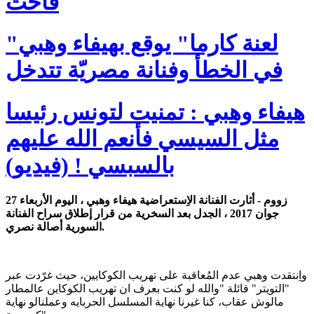
فاخت
"لعنة كارما" يوقع بهيفاء وهبي
في الخطأ وفنانة مصريّة تتدخل
هيفاء وهبي : تمنيت لتونس رئيسا
مثل السيسي فأنعم الله عليهم
بالسبسي ! (فيديو)
زووم - أثارت الفنانة الاِستعراضية هيفاء وهبي ، اليوم الأربعاء 27
جوان 2017 ، الجدل بعد السخرية من قرار إطلاق سراح الفنانة
السورية أصالة نصري.
واِنتقدت وهبي عدم المُعاقبة على تهريب الكوكايين، حيث غرّدت عبر
"التويتر" قائلة "والله لو كنت بعرف ان تهريب الكوكاين عالمطار
مالوش عقاب، كنا غيرنا نهاية المسلسل الحربايه وعملنالو نهاية