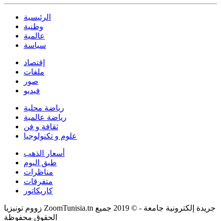
الرئيسية
وطنية
عالمية
سياسة
إقتصاد
ملفات
صور
فيديو
رياضة محلية
رياضة عالمية
ثقافة و فن
علوم و تكنولوجيا
أسعار الذهب
طبق اليوم
مناظرات
متفرقات
كاريكاتور
زووم تونيزيا ZoomTunisia.tn جريدة إلكترونية جامعة - © 2019 جميع
الحقوق محفوظة