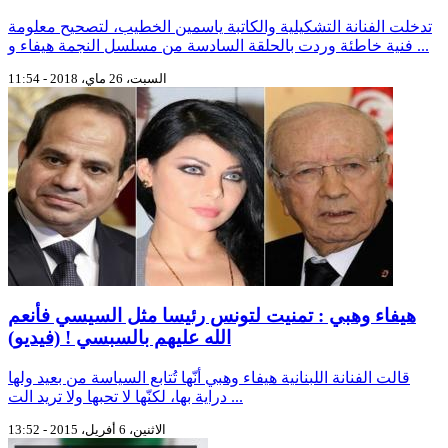
تدخلت الفنانة التشكيلية والكاتبة ياسمين الخطيب، لتصحيح معلومة
فنية خاطئة وردت بالحلقة السادسة من مسلسل النجمة هيفاء و ...
السبت، 26 ماي، 2018 - 11:54
هيفاء وهبي : تمنيت لتونس رئيسا مثل السيسي فأنعم
الله عليهم بالسبسي ! (فيديو)
قالت الفنانة اللبنانية هيفاء وهبي أنّها تُتابع السياسة من بعيد ولها
دراية بها، لكنّها لا تحبها ولا تريد الت ...
الاثنين، 6 أفريل، 2015 - 13:52