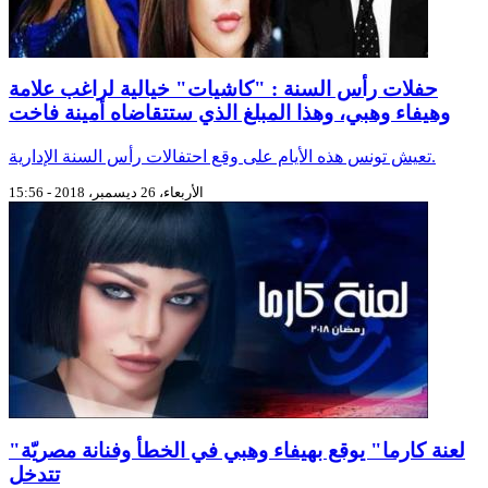
حفلات رأس السنة : "كاشيات" خيالية لراغب علامة
وهيفاء وهبي، وهذا المبلغ الذي ستتقاضاه أمينة فاخت
تعيش تونس هذه الأيام على وقع احتفالات رأس السنة الإدارية.
الأربعاء، 26 ديسمبر، 2018 - 15:56
"لعنة كارما" يوقع بهيفاء وهبي في الخطأ وفنانة مصريّة
تتدخل