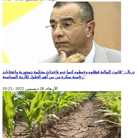
دربال: "قانون المالية فصّلوه وخيطوه كيما حبو ةإحداث محكمة دستورية وانتخابات
رئاسية مبكرة من بين أهم الحلول للأزمة السياسية"
الأربعاء، 28 ديسمبر، 2022 - 10:23