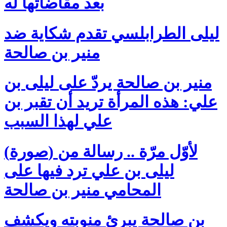
بعد مقاضاتها له
ليلى الطرابلسي تقدم شكاية ضد
منير بن صالحة
منير بن صالحة يردّ على ليلى بن
علي: هذه المرأة تريد أن تقبر بن
علي لهذا السبب
(صورة) لأوّل مرّة .. رسالة من
ليلى بن علي ترد فيها على
المحامي منير بن صالحة
بن صالحة يبرئ منوبته ويكشف