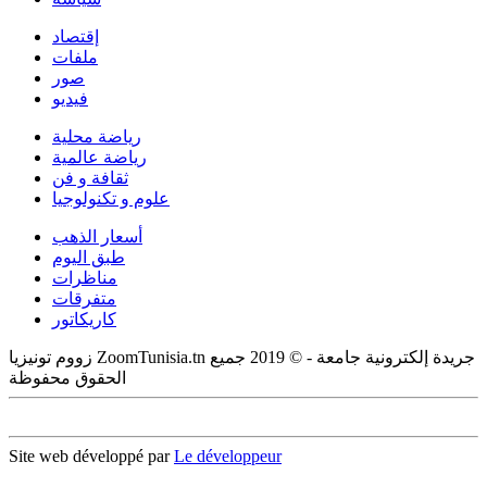
إقتصاد
ملفات
صور
فيديو
رياضة محلية
رياضة عالمية
ثقافة و فن
علوم و تكنولوجيا
أسعار الذهب
طبق اليوم
مناظرات
متفرقات
كاريكاتور
زووم تونيزيا ZoomTunisia.tn جريدة إلكترونية جامعة - © 2019 جميع
الحقوق محفوظة
Site web développé par
Le développeur