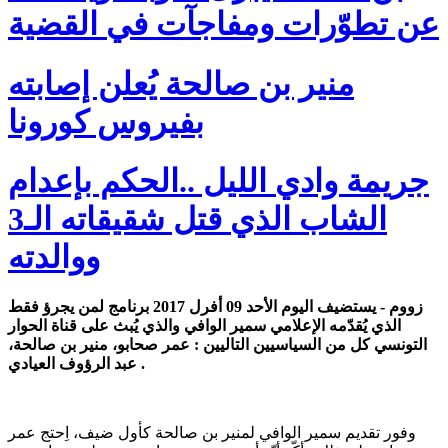
عن تطوّرات ومفاجآت في القضية
منير بن صالحة يُعلن إصابته
بفيروس كورونا
جريمة وادي الليل ..الحكم بإعدام
الشاب الذي قتل شقيقاته الـ3
ووالدته
زووم - يستضيف اليوم الأحد 09 أفرل 2017 برنامج لمن يجرؤ فقط
الذي يُقدّمه الإعلامي سمير الوافي والذي يُبث على قناة الحوار
التونسي كل من السياسيين التاليين : عمر صحابو، منير بن صالحة،
عبد الرؤوف العيادي .
وفور تقديم سمير الوافي لمنير بن صالحة كأول ضيف، اِحتج عمر