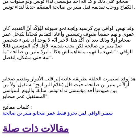
صحابو على ذلك وأكّد أنّه أحد مؤسسي نداء تونس وله سنوات من
الكفاح ووجب تقديمه قبل منير بن صالحة المنضّم حديثاً لنداء تونس .
وقد نهض الوافي من كرسيه واِتجه نحو ضيوفه ليُؤكّد أنّ التقديم كان
عفوي وأنهم جميعاً ضيوف رئيسيين وأعاد التقديم مُجدّداً ليُدخل عمر
صحابو أولا وذلك بعد أن أكّد هذا الأخير أنّه لا يوجد أي شيء شخصي
ضدّ منير بن صالحة لكن يجب تقديمه الأوّل لأنّه المؤسس قائلاً
للوافي : "شيء مانفهم، ماتفاهمناش هكا"، ليردّ منير بن صالحة "ما
ثمة حتى مشكل، اِتفضل".
هذا وقد اِستمرت الحلقة بطريقة عادية إثر قلب الأدوار وتقديم صحابو
أولاً ثم منير بن صالحة، حيث قال مُقدّم البرنامج "نستقبل أولاً من
بين ضيوفنا أحد مؤسسي نداء تونس سابقاً واليوم السياسي
المستقيل عمر صحابو".
كلمات مفاتيح :
سمير الوافي
لمن يجرؤ فقط
عمر صحابو
منير بن صالحة
مقالات ذات صلة