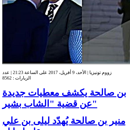
زووم تونيزيا | الأحد، 9 أفريل، 2017 على الساعة 21:23 | عدد
الزيارات : 8562
بن صالحة يكشف معطيات جديدة
عن قضية "الشاب بشير"
منير بن صالحة يُهدّد ليلى بن علي