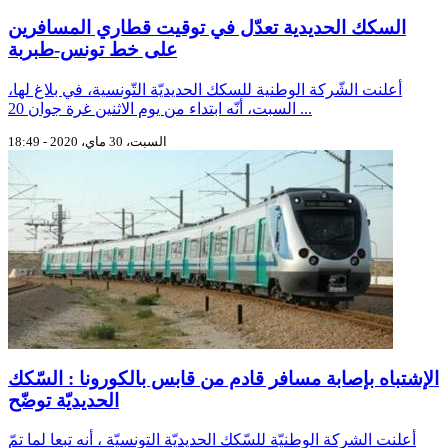
السكك الحديدية تعدّل في توقيت قطاري المسافرين
على خط تونس-طبربة
أعلنت الشّركة الوطنية للسكك الحديديّة التّونسية، في بلاغ لها،
السبت، أنّه ابتداء من يوم الاثنين غرة جوان 20 ...
السبت، 30 ماي، 2020 - 18:49
الإشتباه بإصابة مسافر قادم من قابس بالكورونا : السّكك
الحديديّة توضّح
أعلنت الشركة الوطنيّة للسّكك الحديديّة التونسيّة ، أنه تبعا لما تمّ