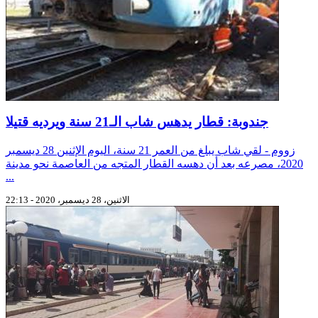
جندوبة: قطار يدهس شاب الـ21 سنة ويرديه قتيلا
زووم - لقي شاب يبلغ من العمر 21 سنة، اليوم الإثنين 28 ديسمبر
2020، مصرعه بعد أن دهسه القطار المتجه من العاصمة نحو مدينة
...
الاثنين، 28 ديسمبر، 2020 - 22:13