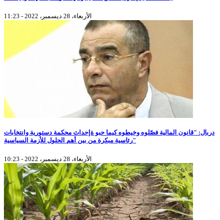
الأربعاء، 28 ديسمبر، 2022 - 11:23
دربال: "قانون المالية فصّلوه وخيطوه كيما حبو ةإحداث محكمة دستورية وانتخابات
رئاسية مبكرة من بين أهم الحلول للأزمة السياسية"
الأربعاء، 28 ديسمبر، 2022 - 10:23