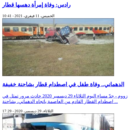
رادس: وفاة إمرأة دهسها قطار
الخميس، 11 فيفري، 2021 - 10:41
الدهماني.. وفاة طفل في اصطدام قطار بشاحنة خفيفة
زووم - جدّ مساء اليوم الثلاثاء 29 ديسمبر 2020 حادث مرور تمثل في
اصطدام القطار القادم من العاصمة باتجاه الدهماني، بشاحنة ...
الثلاثاء، 29 ديسمبر، 2020 - 17:29