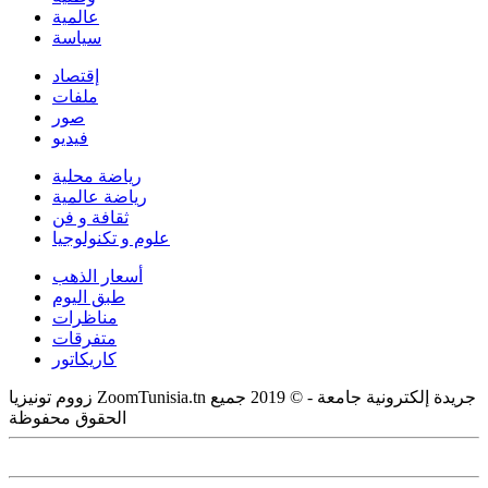
عالمية
سياسة
إقتصاد
ملفات
صور
فيديو
رياضة محلية
رياضة عالمية
ثقافة و فن
علوم و تكنولوجيا
أسعار الذهب
طبق اليوم
مناظرات
متفرقات
كاريكاتور
زووم تونيزيا ZoomTunisia.tn جريدة إلكترونية جامعة - © 2019 جميع
الحقوق محفوظة