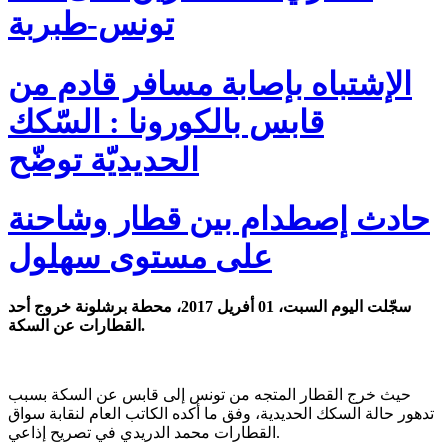
تونس-طبربة
الإشتباه بإصابة مسافر قادم من
قابس بالكورونا : السّكك
الحديديّة توضّح
حادث إصطدام بين قطار وشاحنة
على مستوى سهلول
سجّلت اليوم السبت، 01 أفريل 2017، محطة برشلونة خروج أحد
القطارات عن السكة.
حيث خرج القطار المتجه من تونس إلى قابس عن السكة بسبب
تدهور حالة السكك الحديدية، وفق ما أكده الكاتب العام لنقابة سواق
القطارات محمد الدريدي في تصريح إذاعي.