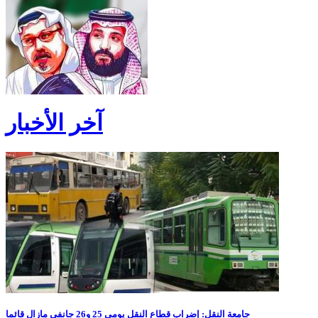
آخر الأخبار
جامعة النقل: إضراب قطاع النقل يومي 25 و26 جانفي مازال قائما