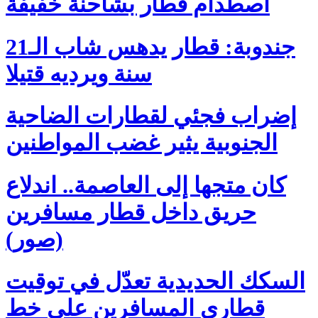
اصطدام قطار بشاحنة خفيفة
جندوبة: قطار يدهس شاب الـ21
سنة ويرديه قتيلا
إضراب فجئي لقطارات الضاحية
الجنوبية يثير غضب المواطنين
كان متجها إلى العاصمة.. اندلاع
حريق داخل قطار مسافرين
(صور)
السكك الحديدية تعدّل في توقيت
قطاري المسافرين على خط