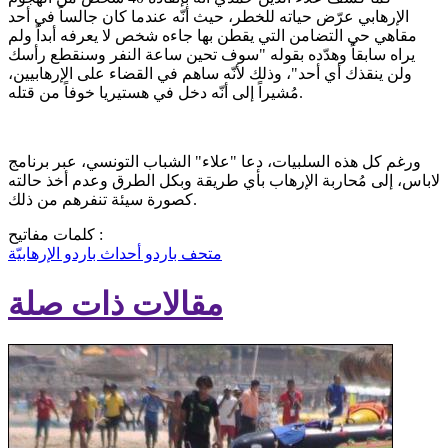
الإرهابي عرّض حياته للخطر، حيث أنّه عندما كان جالساً في أحد
مقاهي حي التضامن التي يقطن بها جاءه شخص لا يعرفه أبداً ولم
يراه سابقاً وهدّده بقوله "سوف تحين ساعة النفر وسنقطع رأسك
ولن ينقذك أي أحد"، وذلك لأنّه ساهم في القضاء على الإرهابيين،
مُشيراً إلى أنّه دخل في هستيريا خوفاً من قتله.
ورغم كل هذه السلبيات، دعا "علاء" الشباب التونسي، عبر برنامج
لاباس، إلى مُحاربة الإرهاب بأي طريقة وبكل الطرق وعدم أخذ حالته
كصورة سيئة تنفرهم من ذلك.
كلمات مفاتيح :
متحف باردو
أحداث باردو الإرهابيّة
مقالات ذات صلة