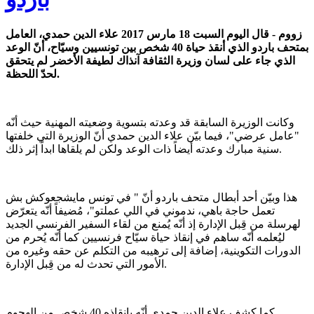
زووم - قال اليوم السبت 18 مارس 2017 علاء الدين حمدي، العامل
بمتحف باردو الذي أنقذ حياة 40 شخص بين تونسيين وسيّاح، أنّ الوعد
الذي جاء على لسان وزيرة الثقافة آنذاك لطيفة الأخضر لم يتحقق
لحدّ اللحظة.
وكانت الوزيرة السابقة قد وعدته بتسوية وضعيته المهنية حيث أنّه
"عامل عرضي"، فيما بيّن علاء الدين حمدي أنّ الوزيرة التي خلفتها
سنية مبارك وعدته أيضاً ذات الوعد ولكن لم يلقاها ابداً إثر ذلك.
هذا وبيّن أحد أبطال متحف باردو أنّ " في تونس مايشجعوكش بش
تعمل حاجة باهي، ندموني في اللي عملتو"، مُضيفاً أنّه يتعرّض
لهرسلة من قِبل الإدارة إذ أنّه يُمنع من لقاء السفير الفرنسي الجديد
ليُعلمه أنّه ساهم في إنقاذ حياة سيّاح فرنسيين كما أنّه يُحرم من
الدورات التكوينية، إضافة إلى ترهيبه من التكلم عن حقه وغيره من
الأمور التي تحدث له من قِبل الإدارة.
كما كشف علاء الدين حمدي أنّه بإنقاذه 40 شخص من الهجوم