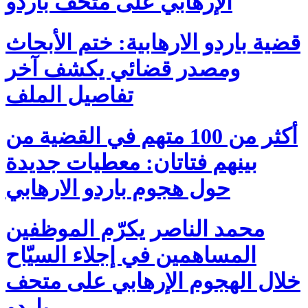
الإرهابي على متحف باردو
قضية باردو الارهابية: ختم الأبحاث
ومصدر قضائي يكشف آخر
تفاصيل الملف
أكثر من 100 متهم في القضية من
بينهم فتاتان: معطيات جديدة
حول هجوم باردو الارهابي
محمد الناصر يكرّم الموظفين
المساهمين في إجلاء السيّاح
خلال الهجوم الإرهابي على متحف
باردو