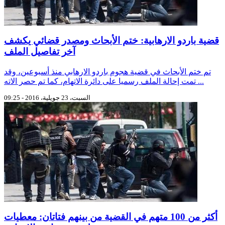
قضية باردو الارهابية: ختم الأبحاث ومصدر قضائي يكشف
آخر تفاصيل الملف
تم ختم الأبحاث في قضية هجوم باردو الارهابي منذ أسبوعين، وقد
تمت إحالة الملف رسميا على دائرة الاتهام، كما تم حصر الاته ...
السبت، 23 جويلية، 2016 - 09:25
أكثر من 100 متهم في القضية من بينهم فتاتان: معطيات