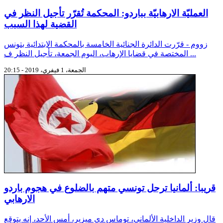
العمليّة الارهابيّة بباردو: المحكمة تُقرّر تأجيل النظر في
القضية لهذا السبب
زووم - قرّرت الدائرة الجنائية الخامسة بالمحكمة الابتدائية بتونس
المختصة في قضايا الإرهاب، اليوم الجمعة، تأجيل النظر ف ...
الجمعة، 1 فيفري، 2019 - 20:15
قريبا: ألمانيا ترحل تونسي متهم بالضلوع في هجوم باردو
الارهابي
قال وزير الداخلية الألماني، توماس دي ميزير، أمس الأحد، إنه يتوقع