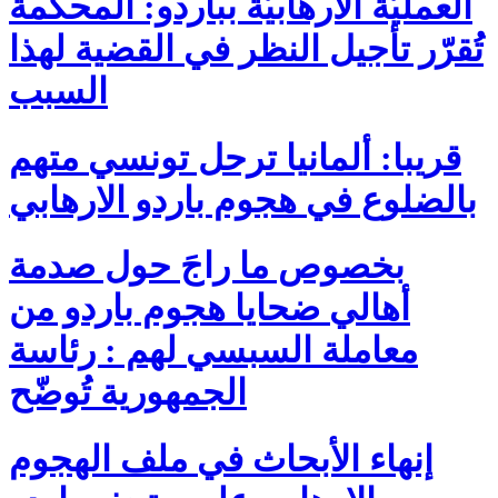
العمليّة الارهابيّة بباردو: المحكمة
تُقرّر تأجيل النظر في القضية لهذا
السبب
قريبا: ألمانيا ترحل تونسي متهم
بالضلوع في هجوم باردو الارهابي
بخصوص ما راجَ حول صدمة
أهالي ضحايا هجوم باردو من
معاملة السبسي لهم : رئاسة
الجمهورية تُوضّح
إنهاء الأبحاث في ملف الهجوم