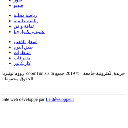
فيديو
رياضة محلية
رياضة عالمية
ثقافة و فن
علوم و تكنولوجيا
أسعار الذهب
طبق اليوم
مناظرات
متفرقات
كاريكاتور
زووم تونيزيا ZoomTunisia.tn جريدة إلكترونية جامعة - © 2019 جميع
الحقوق محفوظة
Site web développé par
Le développeur