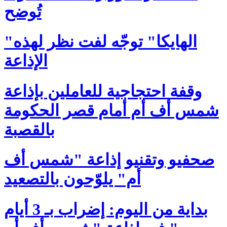
تُوضح
"الهايكا" توجّه لفت نظر لهذه
الإذاعة
وقفة احتجاجية للعاملين بإذاعة
شمس أف أم أمام قصر الحكومة
بالقصبة
صحفيو وتقنيو إذاعة "شمس أف
أم" يلوّحون بالتصعيد
بداية من اليوم: إضراب بـ 3 أيام