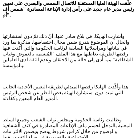
علّقت الهيئة العليا المستقلة للاتصال السمعي والبصري على تعيين
رئيس مدير عام جديد على رأس إدارة الإذاعة المصادرة "شمس أف
أم".
وأشارت الهايكا، في بلاغ صادر عنها، أنّ ذلك تمّ دون استشارتها
والحال أن الموضوع يندرج ضمن مجال اختصاصها، مذكرة بما ورد
في بياناتها ومراسلاتها السابقة لرئاسة الحكومة والتي أكدت فيها
رفضها لطريقة تعاطيها مع هذا الملف "المُتسمة بالغموض وغياب
الشفافية" مما أدى إلى حالة من الاحتقان وعدم الثقة لدى العاملين
بالمؤسسة.
هذا وأكّدت الهايكا رفضها المبدئي لطريقة التعيين الأحادية الجانب
التي تمت دون استشارة الهيئة بغض النظر عن شخص الرئيس
المدير العام المعين وكفاءته.
وطالبت رئاسة الحكومة ومجلس نواب الشعب وجميع السلط
المعنية بالتدخل لحسم ملف الإذاعات المصادرة في كنف الشفافية
والوضوح من خلال كراس شروط يوضح ويضمن الالتزامات
الاجتماعية والتحريرية في حالة التفويت فيها.