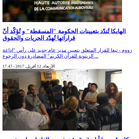
الهايكا تُندّد بتعيينات الحكومة "المسقطة" و تُؤكّد أنّ
قراراتها تُهدّد الحريات والحقوق
زووم - تبعا للقرار المتعلق بتعيين مدير عام جديد على رأس "إذاعة
الزيتونة للقرآن الكريم" المصادرة دون الرجوع ...
الأربعاء، 12 أفريل، 2017 - 17:47