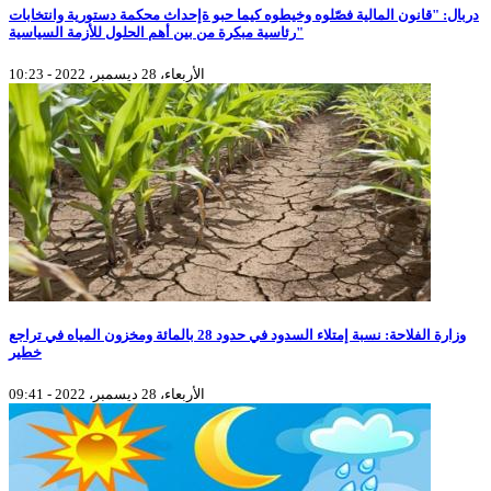
دربال: "قانون المالية فصّلوه وخيطوه كيما حبو ةإحداث محكمة دستورية وانتخابات
رئاسية مبكرة من بين أهم الحلول للأزمة السياسية"
الأربعاء، 28 ديسمبر، 2022 - 10:23
وزارة الفلاحة: نسبة إمتلاء السدود في حدود 28 بالمائة ومخزون المياه في تراجع
خطير
الأربعاء، 28 ديسمبر، 2022 - 09:41