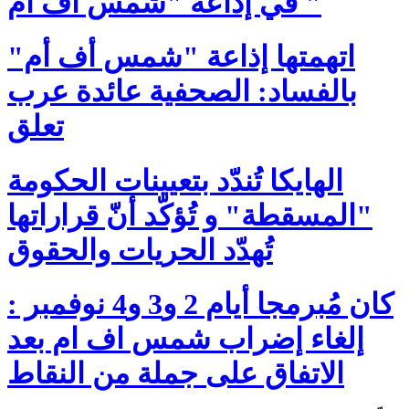
في إذاعة "شمس أف أم "
اتهمتها إذاعة "شمس أف أم"
بالفساد: الصحفية عائدة عرب
تعلق
الهايكا تُندّد بتعيينات الحكومة
"المسقطة" و تُؤكّد أنّ قراراتها
تُهدّد الحريات والحقوق
كان مُبرمجا أيام 2 و3 و4 نوفمبر :
إلغاء إضراب شمس اف ام بعد
الاتفاق على جملة من النقاط