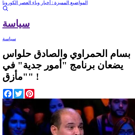
المواضيع المميزة :
أخبار وباء العصر الكورونا
سياسة
سياسة
بسام الحمراوي والصادق حلواس
يضعان برنامج "أمور جدية" في
"مأزق" !
Facebook
Twitter
Pinterest