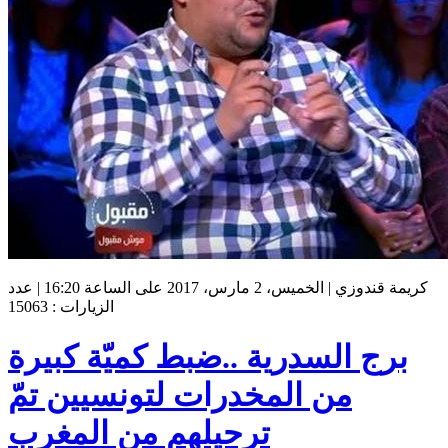
كريمة قندوزي | الخميس، 2 مارس، 2017 على الساعة 16:20 | عدد
الزيارات : 15063
برج السدرية ..ضبط كميّة كبيرة
من المخدرات لتونسيين تمّ
ترحيلهم من المغرب