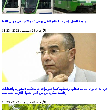
جامعة النقل: إضراب قطاع النقل يومي 25 و26 جانفي مازال قائما
الأربعاء، 28 ديسمبر، 2022 - 11:23
دربال: "قانون المالية فصّلوه وخيطوه كيما حبو ةإحداث محكمة دستورية وانتخابات
رئاسية مبكرة من بين أهم الحلول للأزمة السياسية"
الأربعاء، 28 ديسمبر، 2022 - 10:23