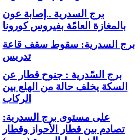
برج السدرية ..إصابة عون
بالمغازة العامّة بفيروس كورونا
برج السدرية: سقوط سقف قاعة
تدريس
برج السّدرية : جنوح قطار عن
السكة يخلف حالة من الهلع بين
الركاب
على مستوى برج السدرية:
تصادم بين قطار الأحواز وقطار