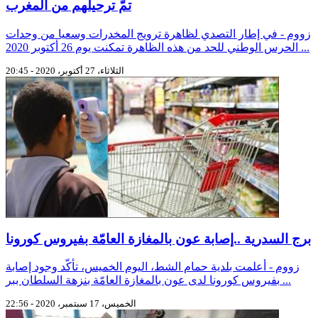
تمّ ترحيلهم من المغرب
زووم - في إطار التصدي لظاهرة ترويج المخدرات وسعيا من وحدات
الحرس الوطني للحد من هذه الظاهرة تمكنت يوم 26 أكتوبر 2020 ...
الثلاثاء، 27 أكتوبر، 2020 - 20:45
برج السدرية ..إصابة عون بالمغازة العامّة بفيروس كورونا
زووم - أعلمت بلدية حمام الشط، اليوم الخميس، تأكّد وجود إصابة
بفيروس كورونا لدى عون بالمغازة العامّة بنزهة السلطان ببر ...
الخميس، 17 سبتمبر، 2020 - 22:56