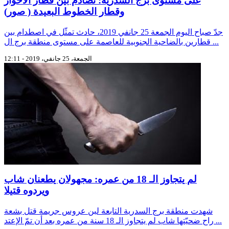
على مستوى برج السدرية: تصادم بين قطار الأحواز
وقطار الخطوط البعيدة ( صور)
جدّ صباح اليوم الجمعة 25 جانفي 2019، حادث تمثّل في اصطدام بين
قطارين بالضاحية الجنوبية للعاصمة على مستوى منطقة برج ال ...
الجمعة، 25 جانفي، 2019 - 12:11
لم يتجاوز الـ 18 من عمره: مجهولان يطعنان شاب
ويردوه قتيلا
شهدت منطقة برج السدرية التابعة لبن عروس جريمة قتل بشعة
راح ضحيّتها شاب لم يتجاوز الـ 18 سنة من عمره بعد أن تمّ الإعتد ...