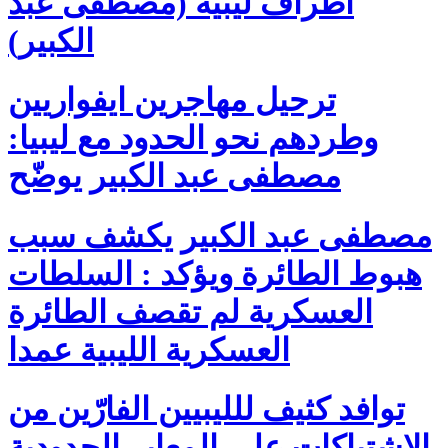
أطراف ليبية (مصطفى عبد
الكبير)
ترحيل مهاجرين ايفواريين
وطردهم نحو الحدود مع ليبيا:
مصطفى عبد الكبير يوضّح
مصطفى عبد الكبير يكشف سبب
هبوط الطائرة ويؤكد : السلطات
العسكرية لم تقصف الطائرة
العسكرية الليبية عمدا
توافد كثيف للليبيين الفارّين من
الإشتباكات على المعابر الحدودية