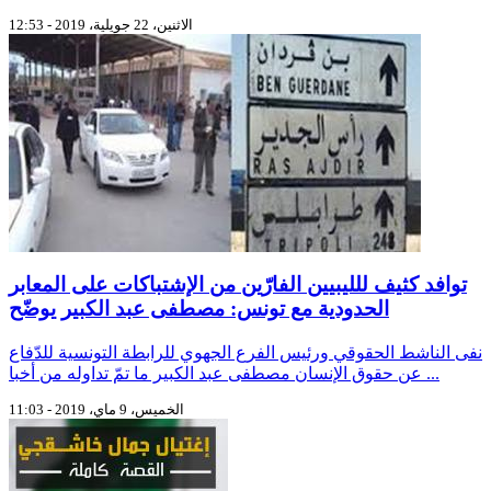
الاثنين، 22 جويلية، 2019 - 12:53
توافد كثيف للليبيين الفارّين من الإشتباكات على المعابر
الحدودية مع تونس: مصطفى عبد الكبير يوضّح
نفى الناشط الحقوقي ورئيس الفرع الجهوي للرابطة التونسية للدّفاع
عن حقوق الإنسان مصطفى عبد الكبير ما تمّ تداوله من أخبا ...
الخميس، 9 ماي، 2019 - 11:03