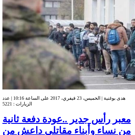
هدى بوغنية | الخميس، 23 فيفري، 2017 على الساعة 10:16 | عدد
الزيارات : 5221
معبر رأس جدير ..عودة دفعة ثانية
من نساء وأبناء مقاتلي داعش من