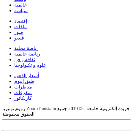
عالمية
سياسة
إقتصاد
ملفات
صور
فيديو
رياضة محلية
رياضة عالمية
ثقافة و فن
علوم و تكنولوجيا
أسعار الذهب
طبق اليوم
مناظرات
متفرقات
كاريكاتور
زووم تونيزيا ZoomTunisia.tn جريدة إلكترونية جامعة - © 2019 جميع
الحقوق محفوظة