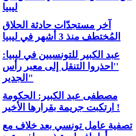
ليبيا
آخر مستجدّات حادثة الحلاق
المُختطف منذ 3 أشهر في ليبيا
عبد الكبير للتونسيين في ليبيا:
''احذروا التنقل إلى معبر رأس
الجدير"
مصطفى عبد الكبير: الحكومة
اِرتكبت جريمة بقرارها الأخير !
تصفية عامل تونسي بعد خلاف مع