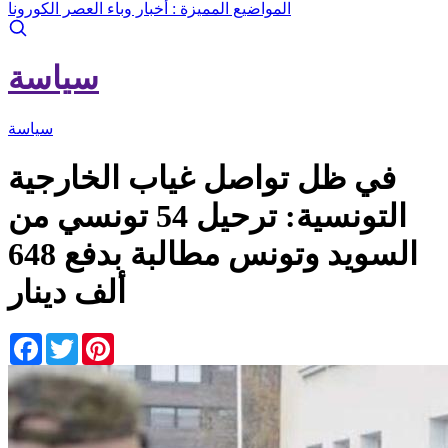
المواضيع المميزة :
أخبار وباء العصر الكورونا
سياسة
سياسة
في ظل تواصل غياب الخارجية
التونسية: ترحيل 54 تونسي من
السويد وتونس مطالبة بدفع 648
ألف دينار
Facebook
Twitter
Pinterest