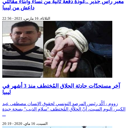
معبر رأس جدير ..عودة دفعة ثانية من نساء وأبناء مقاتلي
داعش من ليبيا
الثلاثاء، 16 مارس، 2021 - 22:56
آخر مستجدّات حادثة الحلاق المُختطف منذ 3 أشهر في
ليبيا
زووم - أكّد رئيس المرصد التونسي لحقوق الإنسان مصطفى عبد
الكبير، اليوم السبت، أنّ الحلاّق المُختطف "سلام الذيب" بصحة جيدة
...
السبت، 16 ماي، 2020 - 20:19