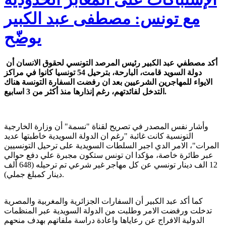
مع تونس: مصطفى عبد الكبير
يوضّح
أكد مصطفي عبد الكبير رئيس المرصد التونسي لحقوق الانسان أن
دولة السويد قامت، البارحة، بترحيل 54 تونسيا كانوا في مراكز
الايواء للمهاجرين الشرعيين بعد ان رفضت السفارة التونسة هناك
التدخل لفائدتهم، رغم إنذارها منذ أكثر من 3 اسابيع.
وأشار نفس المصدر في تصريح لقناة "نسمة" أن وزارة الخارجية
التونسية كانت غائبة "رغم ان الدولة السويدية خاطبتها عديد
المرات"، الامر الدي اجبر السلطات السويدية على ترحيل التونسيين
عبر طائرة خاصة، مؤكدا ان تونس ستكون مجبرة علي دفع حوالي
12 الف دينار تونسي عن كل مهاجر غير شرعي تم ترحيله (648 ألف
دينار كمبلغ جملي).
كما أكد عبد الكبير أن السفارات الجزائرية والمغربية والمصرية
تدخلت ورفضت الامر وطلبت من الدولة السويدية عبر المنظمات
الدولية الافراج عن رعاياها واعادة دراسة ملفاتهم بهدف منحهم