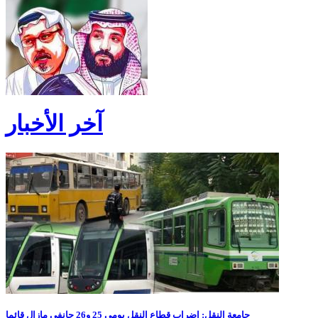
آخر الأخبار
جامعة النقل: إضراب قطاع النقل يومي 25 و26 جانفي مازال قائما