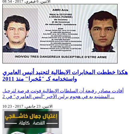
الاثنين، 6 فيفري، 2017 - 08:54
هكذا خططت المخابرات الايطالية لتجنيد أنيس العامري
واستخدامه كـ "مُخبرا" منذ 2011
أفادت مصادر رفيعة أن السلطات الإيطالية فوتت فرصة لترحيل
المشتبه به في هجوم برلين الأخير "أنيس العامري" في 2 ...
الاثنين، 23 جانفي، 2017 - 10:23