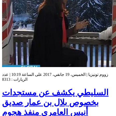
زووم تونيزيا | الخميس، 19 جانفي، 2017 على الساعة 10:19 | عدد
الزيارات : 8313
السليطي يكشف عن مستجدات
بخصوص بلال بن عمار صديق
أنيس العامري منفذ هجوم