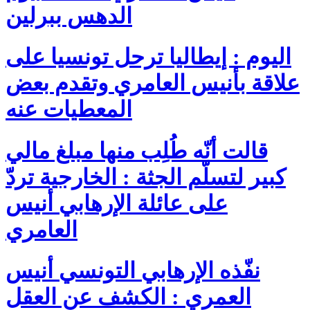
الدهس ببرلين
اليوم : إيطاليا ترحل تونسيا على
علاقة بأنيس العامري وتقدم بعض
المعطيات عنه
قالت أنّه طُلِب منها مبلغ مالي
كبير لتسلّم الجثة : الخارجية تردّ
على عائلة الإرهابي أنيس
العامري
نفّذه الإرهابي التونسي أنيس
العمري : الكشف عن العقل