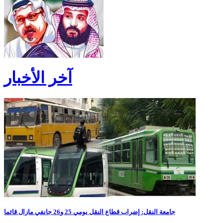
آخر الأخبار
جامعة النقل: إضراب قطاع النقل يومي 25 و26 جانفي مازال قائما