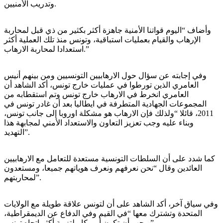
وتدريب الأمنيين.
وأضاف “اليوم قواتنا الأمنية جاهزة أكثر بكثير من ذي قبل لمحاربة
الإرهاب والقيام بعمليات استباقية، وتونس منذ تلك العملية أكثر
استعدادا لمحاربة الارهاب.”
وفي إجابته عن سؤال حول الارهابيين التونسيين ومن بينهم أنيس
العامري الذين تورطوا في عمليات خارج تونس، أكد الشاهد أن
العامري انخرط في الارهاب خارج تونس وتم استقطابه من
المجموعات الجهادية المتطرفة في ايطاليا بعد أن غادر تونس في
2011، قائلا “ولذلك فإن الارهاب هو مشكلة اوروبا إلى جانب تونس،
وبناء عليه وجب تعزيز التعاون والاستعداد الأمني لمجابهة هذا
التهديد”.
كما شدد على أن السلطات التونسية مستعدة للتعامل مع الارهابيين
العائدين وقال “نحن نعرفهم ونعرف هوياتهم جميعا، ومستعدون
لمحاربتهم”.
وفي سياق آخر، أكد الشاهد على أن لتونس علاقة طويلة مع الولايات
المتحدة وتشترك معها “في القيم وفي الدفاع عن الديمقراطية،
ويجب أن تكون أمريكا ملتزمة أكثر اتجاه تونس”.