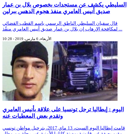
السليطي يكشف عن مستجدات بخصوص بلال بن عمار
صديق أنيس العامري منفذ هجوم الدهس ببرلين
قال سفيان السليطي الناطق الرسمي باسم القطب القضائي
لمكافحة الإرهاب إن بلال بن عمار صديق أنيس العامري منفّذ ...
الأربعاء، 6 مارس، 2019 - 10:28
اليوم : إيطاليا ترحل تونسيا على علاقة بأنيس العامري
وتقدم بعض المعطيات عنه
قامت إيطاليا اليوم السبت، 13 ماي 2017، بترحيل مواطن تونسي
مقيم بصفة غير قانونية بمدينة كاتانيا الأمنية عبر رحلة من مطار ...