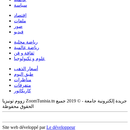
سياسة
إقتصاد
ملفات
صور
فيديو
رياضة محلية
رياضة عالمية
ثقافة و فن
علوم و تكنولوجيا
أسعار الذهب
طبق اليوم
مناظرات
متفرقات
كاريكاتور
زووم تونيزيا ZoomTunisia.tn جريدة إلكترونية جامعة - © 2019 جميع
الحقوق محفوظة
Site web développé par
Le développeur