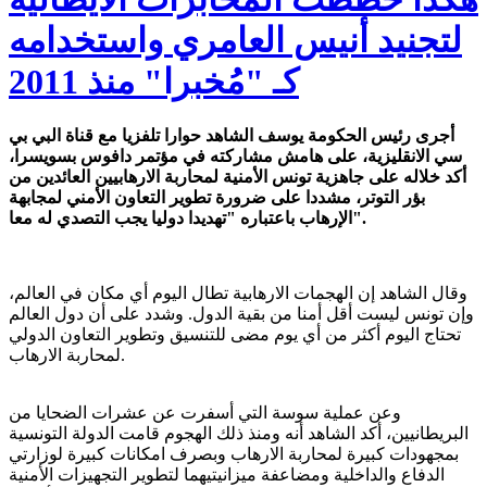
لتجنيد أنيس العامري واستخدامه
كـ "مُخبرا" منذ 2011
أجرى رئيس الحكومة يوسف الشاهد حوارا تلفزيا مع قناة البي بي
سي الانقليزية، على هامش مشاركته في مؤتمر دافوس بسويسرا،
أكد خلاله على جاهزية تونس الأمنية لمحاربة الارهابيين العائدين من
بؤر التوتر، مشددا على ضرورة تطوير التعاون الأمني لمجابهة
الإرهاب باعتباره "تهديدا دوليا يجب التصدي له معا".
وقال الشاهد إن الهجمات الارهابية تطال اليوم أي مكان في العالم،
وإن تونس ليست أقل أمنا من بقية الدول. وشدد على أن دول العالم
تحتاج اليوم أكثر من أي يوم مضى للتنسيق وتطوير التعاون الدولي
لمحاربة الارهاب.
وعن عملية سوسة التي أسفرت عن عشرات الضحايا من
البريطانيين، أكد الشاهد أنه ومنذ ذلك الهجوم قامت الدولة التونسية
بمجهودات كبيرة لمحاربة الارهاب وبصرف امكانات كبيرة لوزارتي
الدفاع والداخلية ومضاعفة ميزانيتيهما لتطوير التجهيزات الأمنية