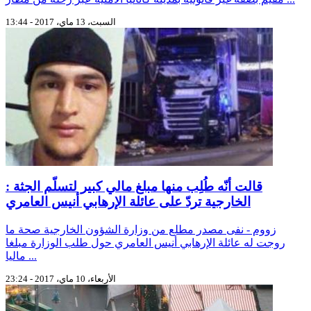
السبت، 13 ماي، 2017 - 13:44
قالت أنّه طُلِب منها مبلغ مالي كبير لتسلّم الجثة :
الخارجية تردّ على عائلة الإرهابي أنيس العامري
زووم - نفى مصدر مطلع من وزارة الشؤون الخارجية صحة ما
روجت له عائلة الإرهابي أنيس العامري حول طلب الوزارة مبلغا
ماليا ...
الأربعاء، 10 ماي، 2017 - 23:24