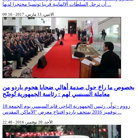
أن ترحل السلطات الالمانية قريبا تونسيا محتجزا لدىها ...
الاثنين، 13 مارس، 2017 - 09:16
بخصوص ما راجَ حول صدمة أهالي ضحايا هجوم باردو من
معاملة السبسي لهم : رئاسة الجمهورية تُوضّح
زووم - تولّى رئيس الجمهورية الباجي قايد السبسي يوم الجمعة 18
نوفمبر 2016 بمتحف باردو افتتاح معرض "الأماكن المقدس ...
الأحد، 20 نوفمبر، 2016 - 22:48