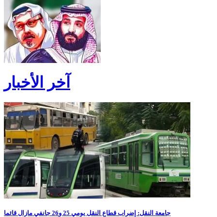
آخر الأخبار
جامعة النقل: إضراب قطاع النقل يومي 25 و26 جانفي مازال قائما