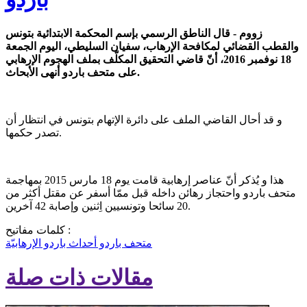
زووم - قال الناطق الرسمي بإسم المحكمة الابتدائية بتونس
والقطب القضائي لمكافحة الإرهاب، سفيان السليطي، اليوم الجمعة
18 نوفمبر 2016، أنّ قاضي التحقيق المكلّف بملف الهجوم الإرهابي
على متحف باردو أنهى الأبحاث.
و قد أحال القاضي الملف على دائرة الإتهام بتونس في انتظار أن
تصدر حكمها.
هذا و يُذكر أنّ عناصر إرهابية قامت يوم 18 مارس 2015 بمهاجمة
متحف باردو واحتجاز رهائن داخله قبل ممّا أسفر عن مقتل أكثر من
20 سائحا وتونسيين اِثنين وإصابة 42 آخرين.
كلمات مفاتيح :
متحف باردو
أحداث باردو الإرهابيّة
مقالات ذات صلة