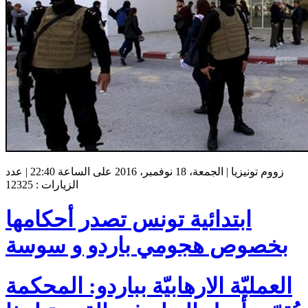
زووم تونيزيا | الجمعة، 18 نوفمبر، 2016 على الساعة 22:40 | عدد
الزيارات : 12325
ابتدائية تونس تصدر أحكامها
بخصوص هجومي باردو و سوسة
العمليّة الارهابيّة بباردو: المحكمة