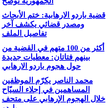
الجمهورية تُوضّح
قضية باردو الارهابية: ختم الأبحاث
ومصدر قضائي يكشف آخر
تفاصيل الملف
أكثر من 100 متهم في القضية من
بينهم فتاتان: معطيات جديدة
حول هجوم باردو الارهابي
محمد الناصر يكرّم الموظفين
المساهمين في إجلاء السيّاح
خلال الهجوم الإرهابي على متحف
باردو