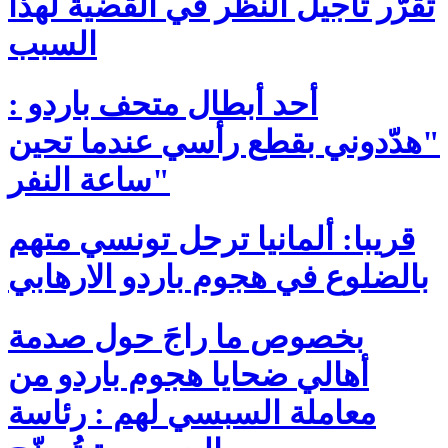
تُقرّر تأجيل النظر في القضية لهذا
السبب
أحد أبطال متحف باردو :
"هدّدوني بقطع رأسي عندما تحين
ساعة النفر"
قريبا: ألمانيا ترحل تونسي متهم
بالضلوع في هجوم باردو الارهابي
بخصوص ما راجَ حول صدمة
أهالي ضحايا هجوم باردو من
معاملة السبسي لهم : رئاسة