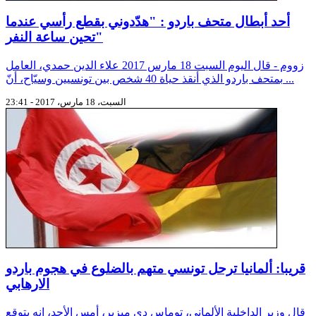
أحد أبطال متحف باردو : "هدّدوني بقطع رأسي عندما
تحين ساعة النفر"
زووم - قال اليوم السبت 18 مارس 2017 علاء الدين حمدي، العامل
بمتحف باردو الذي أنقذ حياة 40 شخص بين تونسيين وسيّاح، أنّ ...
السبت، 18 مارس، 2017 - 23:41
قريبا: ألمانيا ترحل تونسي متهم بالضلوع في هجوم باردو
الارهابي
قال وزير الداخلية الألماني، توماس دي ميزير، أمس الأحد، إنه يتوقع