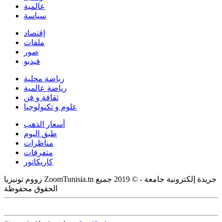
عالمية
سياسة
إقتصاد
ملفات
صور
فيديو
رياضة محلية
رياضة عالمية
ثقافة و فن
علوم و تكنولوجيا
أسعار الذهب
طبق اليوم
مناظرات
متفرقات
كاريكاتور
زووم تونيزيا ZoomTunisia.tn جريدة إلكترونية جامعة - © 2019 جميع
الحقوق محفوظة