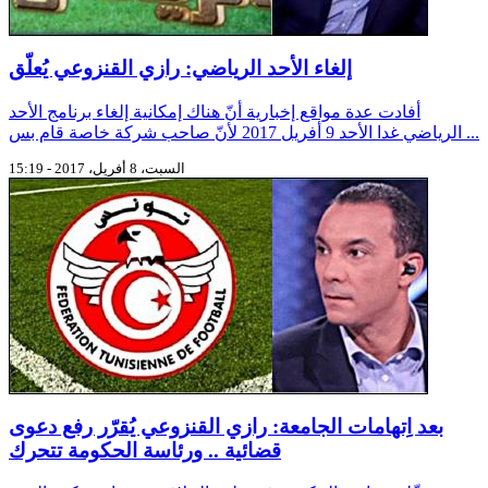
إلغاء الأحد الرياضي: رازي القنزوعي يُعلّق
أفادت عدة مواقع إخبارية أنّ هناك إمكانية إلغاء برنامج الأحد
الرياضي غدا الأحد 9 أفريل 2017 لأنّ صاحب شركة خاصة قام بس ...
السبت، 8 أفريل، 2017 - 15:19
بعد اِتهامات الجامعة: رازي القنزوعي يُقرّر رفع دعوى
قضائية .. ورئاسة الحكومة تتحرك