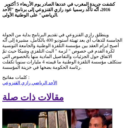
كشفت جريدة المغرب في عددها الصادر يوم الأربعاء 5 أكتوبر
2016، أنّه تأكّد رسميا عود رازي القنزوعي إلى برنامج "الأحد
الرياضي" على الوطنية الأولى.
وينطلق رازي القنزوعي في تقديم البرنامج بداية من الجولة
الخامسة للذهاب أي بعد تهيئة أستوديو 400 بالكامل، مشيرة إلى أنّه
أصبح ابرام العقد بين مؤسسة التلفزة الوطنية والجامعة التونسية
لكرة القدم في خصوص " لزمة " البث التلفزي وشيكا حيث تمّ
الاتفاق حول الجزئيات والتفاصيل المادية منها بالخصوص التي
ستكلف مؤسسة التلفزة الوطنية ما قيمته 4 مليارات سنويا تكفلت
رئاسة الحكومة بضخها في خزينة المؤسسة.
كلمات مفاتيح :
الأحد الرياضي
رازي القنزوعي
مقالات ذات صلة