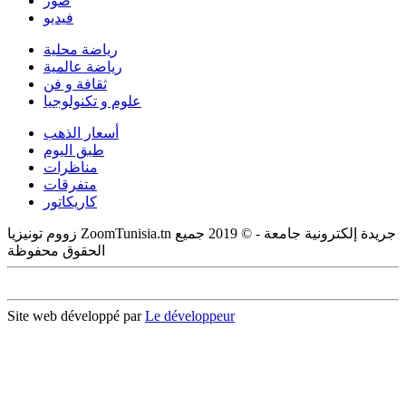
صور
فيديو
رياضة محلية
رياضة عالمية
ثقافة و فن
علوم و تكنولوجيا
أسعار الذهب
طبق اليوم
مناظرات
متفرقات
كاريكاتور
زووم تونيزيا ZoomTunisia.tn جريدة إلكترونية جامعة - © 2019 جميع
الحقوق محفوظة
Site web développé par
Le développeur