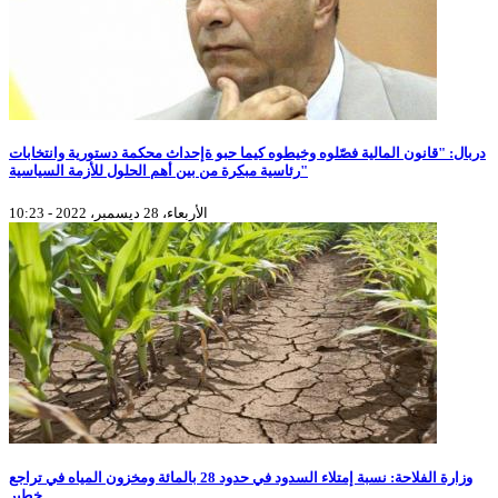
دربال: "قانون المالية فصّلوه وخيطوه كيما حبو ةإحداث محكمة دستورية وانتخابات
رئاسية مبكرة من بين أهم الحلول للأزمة السياسية"
الأربعاء، 28 ديسمبر، 2022 - 10:23
وزارة الفلاحة: نسبة إمتلاء السدود في حدود 28 بالمائة ومخزون المياه في تراجع
خطير