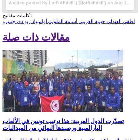
A video posted by Lotfi Abdelli (@lotfiabdelli) on
Aug 16, 2016 at 2:01pm PDT
كلمات مفاتيح :
لطفي العبدلي
حبيبة الغريبي
أسامة الملولي
أولمبياد ريو دي جينيرو
مقالات ذات صلة
تصدّرت الدول العربية: هذا ترتيب تونس في الألعاب
البارالمبية ورصيدها النهائي من الميداليات