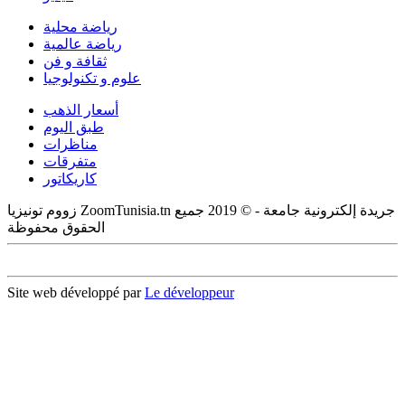
رياضة محلية
رياضة عالمية
ثقافة و فن
علوم و تكنولوجيا
أسعار الذهب
طبق اليوم
مناظرات
متفرقات
كاريكاتور
زووم تونيزيا ZoomTunisia.tn جريدة إلكترونية جامعة - © 2019 جميع
الحقوق محفوظة
Site web développé par
Le développeur