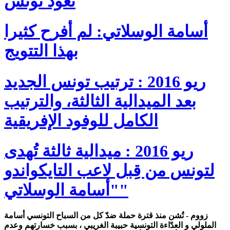
تعود تونس
أسامة الوسلاتي: لم أفرح كثيرا
بهذا التتويج
ريو 2016 : ترتيب تونس الجديد
بعد الميدالية الثالثة، والترتيب
ريو 2016 : ميدالية ثالثة تُهدى
لتونس من قِبل لاعب التايكواندو
"أسامة الوسلاتي"
زووم - تُشن منذ قترة حملة ضدّ كل من السباح التونسي أسامة
الملولي و العدّاءة التونسية حبيبة الغريبي ، بسبب خسارتهم وعدم