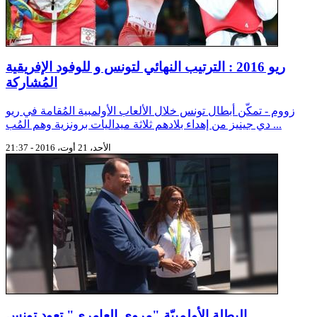
ريو 2016 : الترتيب النهائي لتونس و للوفود الإفريقية
المُشاركة
زووم - تمكّن أبطال تونس خلال الألعاب الأولمبية المُقامة في ريو
دي جينيز من إهداء بلادهم ثلاثة ميداليات برونزية وهم المُب ...
الأحد، 21 أوت، 2016 - 21:37
البطلة الأولمبيّة "مروى العامري" تعود تونس