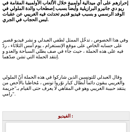
إحرازهم على أي ميدالية أولمبية خلال الألعاب الأولمبية المقامة في
ريو دي جانيرو البرازيلية وأيضاً بسبب اِصطحاب والدة الملولي في
الوفد الرسمي و بسبب فيديو قديم تحدثت فيه الغريبي عن عقبات
لبس الحجاب في الجري.
وفي هذا الخصوص ، تدخّل الممثل لطفي العبدلي و نشر فيديو قصير
على حسابه الخاص على موقع الاِنستغرام ، يوم أمس الثلاثاء ، ردّ
فيه على هذه الحملة ، حيث جاء في صف بطلي السباحة والعدو و
اِنتقد الحملة التي تشن ضدّهما.
وقال العبدلي للتونسين الذين شاركوا في هذه الحملة أنّ الملولي
والغريبي يبقون دائماً أبطال كبار نوّروا تونس ، مُخاطبا بالأخص من
ينتقد حبيبة الغريبي وهو في المقاهي لا يعرف حتى القيام بـ"جريمة
رامي".
الفيديو :