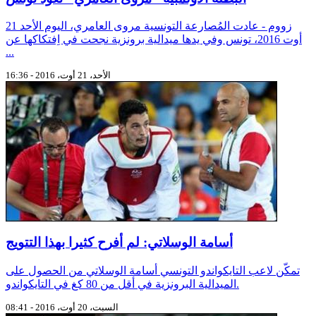
زووم - عادت المُصارعة التونسية مروى العامري، اليوم الأحد 21
أوت 2016، تونس وفي يدها ميدالية برونزية نجحت في اِفتكاكها عن
...
الأحد، 21 أوت، 2016 - 16:36
أسامة الوسلاتي: لم أفرح كثيرا بهذا التتويج
تمكّن لاعب التايكواندو التونسي أسامة الوسلاتي من الحصول على
الميدالية البرونزية في أقل من 80 كغ في التايكواندو.
السبت، 20 أوت، 2016 - 08:41