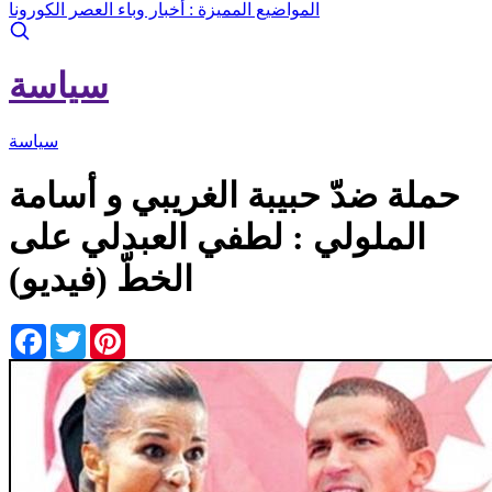
المواضيع المميزة :
أخبار وباء العصر الكورونا
سياسة
سياسة
حملة ضدّ حبيبة الغريبي و أسامة
الملولي : لطفي العبدلي على
الخطّ (فيديو)
Facebook
Twitter
Pinterest