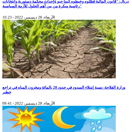
دربال: "قانون المالية فصّلوه وخيطوه كيما حبو ةإحداث محكمة دستورية وانتخابات
رئاسية مبكرة من بين أهم الحلول للأزمة السياسية"
الأربعاء، 28 ديسمبر، 2022 - 10:23
وزارة الفلاحة: نسبة إمتلاء السدود في حدود 28 بالمائة ومخزون المياه في تراجع
خطير
الأربعاء، 28 ديسمبر، 2022 - 09:41