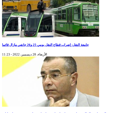
جامعة النقل: إضراب قطاع النقل يومي 25 و26 جانفي مازال قائما
الأربعاء، 28 ديسمبر، 2022 - 11:23