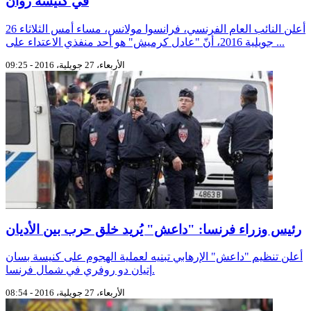
في كنيسة روان
أعلن النائب العام الفرنسي، فرانسوا مولانس، مساء أمس الثلاثاء 26
جويلية 2016، أنّ "عادل كرميش" هو أحد منفذي الاعتداء على ...
الأربعاء، 27 جويلية، 2016 - 09:25
رئيس وزراء فرنسا: "داعش" يُريد خلق حرب بين الأديان
أعلن تنظيم "داعش" الإرهابي تبنيه لعملية الهجوم على كنيسة بسان
إتيان دو روفري في شمال فرنسا.
الأربعاء، 27 جويلية، 2016 - 08:54