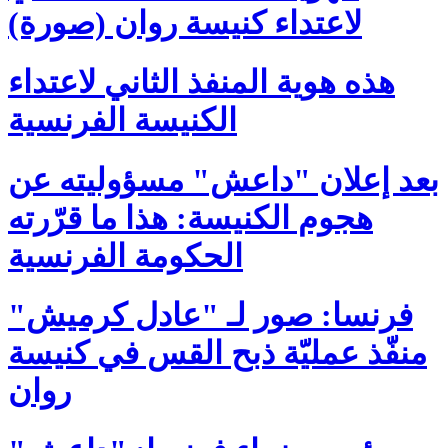
لاعتداء كنيسة روان (صورة)
هذه هوية المنفذ الثاني لاعتداء
الكنيسة الفرنسية
بعد إعلان "داعش" مسؤوليته عن
هجوم الكنيسة: هذا ما قرّرته
الحكومة الفرنسية
فرنسا: صور لـ "عادل كرميش"
منفّذ عمليّة ذبح القس في كنيسة
روان