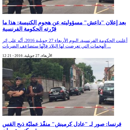
بعد إعلان "داعش" مسؤوليته عن هجوم الكنيسة: هذا ما
قرّرته الحكومة الفرنسية
أعلنت الحكومة الفرنسية، اليوم الأربعاء 27 جويلية 2016، أنّه على إثر
الهجمات التي تعرضت لها البلاد فإنّها ستضاعف الضربات ...
الأربعاء، 27 جويلية، 2016 - 12:21
فرنسا: صور لـ "عادل كرميش" منفّذ عمليّة ذبح القس