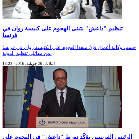
تنظيم "داعش" يتبنى الهجوم على كنيسة روان في
فرنسا
حسب وكالة أعماق فإنّ منفذا الهجوم على الكنيسة روان في فرنسا
من مقاتلي تنظيم الدولة.
الثلاثاء، 26 جويلية، 2016 - 13:23
الرئيس الفرنسي يؤكّد تورط "داعش" في الهجوم على