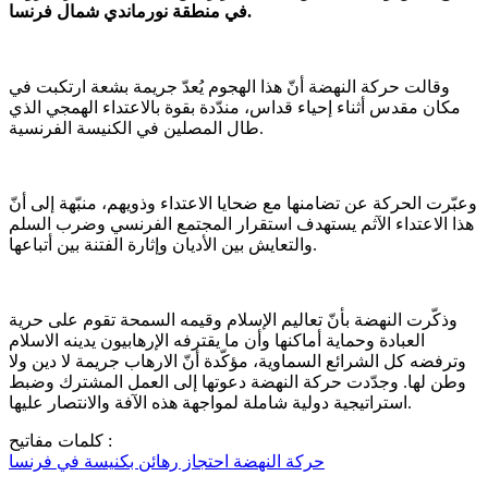
في منطقة نورماندي شمال فرنسا.
وقالت حركة النهضة أنّ هذا الهجوم يُعدّ جريمة بشعة ارتكبت في
مكان مقدس أثناء إحياء قداس، مندّدة بقوة بالاعتداء الهمجي الذي
طال المصلين في الكنيسة الفرنسية.
وعبّرت الحركة عن تضامنها مع ضحايا الاعتداء وذويهم، منبّهة إلى أنّ
هذا الاعتداء الآثم يستهدف استقرار المجتمع الفرنسي وضرب السلم
والتعايش بين الأديان وإثارة الفتنة بين أتباعها.
وذكّرت النهضة بأنّ تعاليم الإسلام وقيمه السمحة تقوم على حرية
العبادة وحماية أماكنها وأن ما يقترفه الإرهابيون يدينه الاسلام
وترفضه كل الشرائع السماوية، مؤكّدة أنّ الارهاب جريمة لا دين ولا
وطن لها. وجدّدت حركة النهضة دعوتها إلى العمل المشترك وضبط
استراتيجية دولية شاملة لمواجهة هذه الآفة والانتصار عليها.
كلمات مفاتيح :
حركة النهضة
احتجاز رهائن بكنيسة في فرنسا