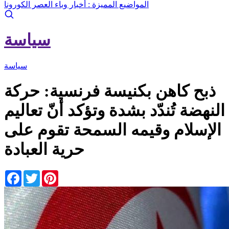
المواضيع المميزة :
أخبار وباء العصر الكورونا
سياسة
سياسة
ذبح كاهن بكنيسة فرنسية: حركة
النهضة تُندّد بشدة وتؤكد أنّ تعاليم
الإسلام وقيمه السمحة تقوم على
حرية العبادة
Facebook
Twitter
Pinterest