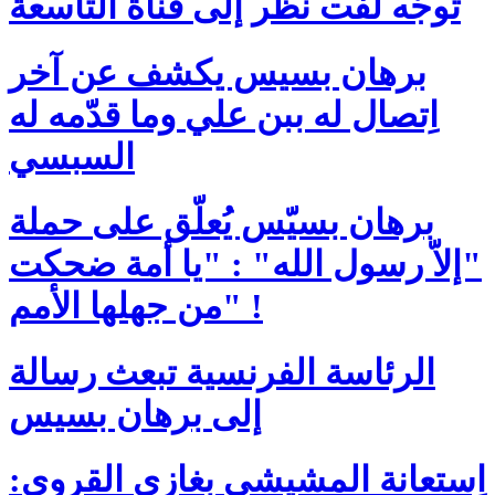
تُوجّه لفت نظر إلى قناة التاسعة
برهان بسيس يكشف عن آخر
اِتصال له ببن علي وما قدّمه له
السبسي
برهان بسيّس يُعلّق على حملة
"إلاّ رسول الله" : "يا أمة ضحكت
من جهلها الأمم" !
الرئاسة الفرنسية تبعث رسالة
إلى برهان بسيس
اِستعانة المشيشي بغازي القروي: