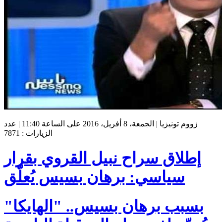
زووم تونيزيا | الجمعة، 8 أفريل، 2016 على الساعة 11:40 | عدد
الزيارات : 7871
إطلاق سراح نبيل القروي بقرار
سياسي: برهان بسيس يُعلّق
بسبب برهان بسيس.. "الهايكا"