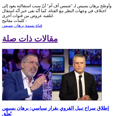
وأوضّح برهان بسيس لـ "شمس آف آم" أنّ سبب استقالته يعود إلى
اختلاف في وجهات النظر مع القناة، كما أنّه نفى خبر أنّه استقال
لتلقيه عروض من قنوات أخرى.
كلمات مفاتيح :
قناة نسمة
برهان بسيس
مقالات ذات صلة
إطلاق سراح نبيل القروي بقرار سياسي: برهان بسيس
يُعلّق