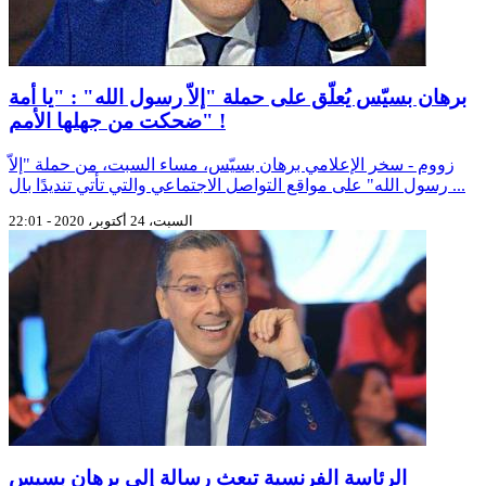
برهان بسيّس يُعلّق على حملة "إلاّ رسول الله" : "يا أمة
ضحكت من جهلها الأمم" !
زووم - سخر الإعلامي برهان بسيّس، مساء السبت، من حملة "إلاّ
رسول الله" على مواقع التواصل الاجتماعي والتي تأتي تنديدًا بال ...
السبت، 24 أكتوبر، 2020 - 22:01
الرئاسة الفرنسية تبعث رسالة إلى برهان بسيس