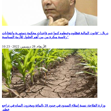
دربال: "قانون المالية فصّلوه وخيطوه كيما حبو ةإحداث محكمة دستورية وانتخابات
رئاسية مبكرة من بين أهم الحلول للأزمة السياسية"
الأربعاء، 28 ديسمبر، 2022 - 10:23
وزارة الفلاحة: نسبة إمتلاء السدود في حدود 28 بالمائة ومخزون المياه في تراجع
خطير