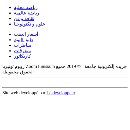
رياضة محلية
رياضة عالمية
ثقافة و فن
علوم و تكنولوجيا
أسعار الذهب
طبق اليوم
مناظرات
متفرقات
كاريكاتور
زووم تونيزيا ZoomTunisia.tn جريدة إلكترونية جامعة - © 2019 جميع
الحقوق محفوظة
Site web développé par
Le développeur