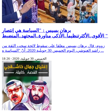
برهان بسيس : "السياسة هي اِنتصار
الأقوى..الأكثرتنظيما..الأذكى مناورة..المجتهد..المنضبط "
زووم- قال برهان بسيس معلقا على سقوط لائحة سحب الثقة من
راشد الغنوشي، اليوم الخميس 30 جويلية 2020، أنّ "السياسة ه ...
الخميس، 30 جويلية، 2020 - 18:26