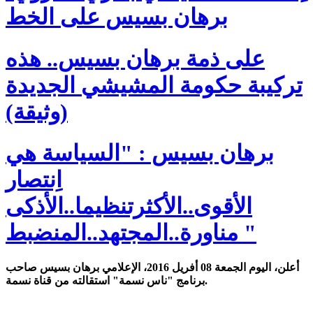
برهان بسيس على الخط
على ذمة برهان بسيس.. هذه
تركيبة حكومة المشيشي الجديدة
(وثيقة)
برهان بسيس : "السياسة هي
اِنتصار
الأقوى..الأكثرتنظيما..الأذكى
مناورة..المجتهد..المنضبط "
أعلن، اليوم الجمعة 08 أفريل 2016، الإعلامي برهان بسيس صاحب
برنامج "ناس نسمة" استقالته من قناة نسمة.