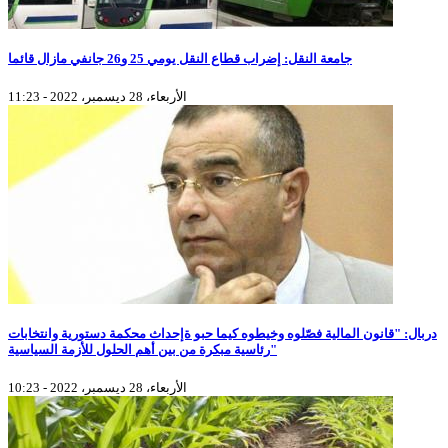
جامعة النقل: إضراب قطاع النقل يومي 25 و26 جانفي مازال قائما
الأربعاء، 28 ديسمبر، 2022 - 11:23
دربال: "قانون المالية فصّلوه وخيطوه كيما حبو ةإحداث محكمة دستورية وانتخابات
رئاسية مبكرة من بين أهم الحلول للأزمة السياسية"
الأربعاء، 28 ديسمبر، 2022 - 10:23