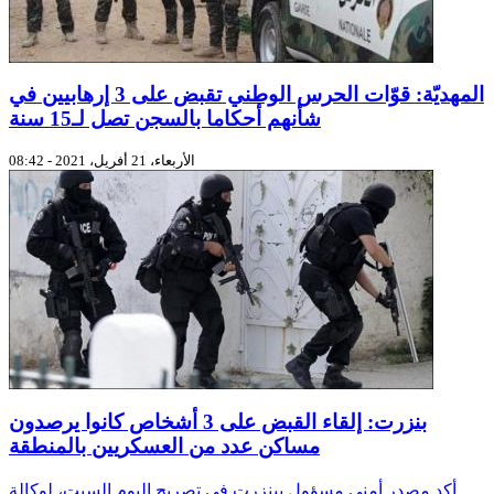
المهديّة: قوّات الحرس الوطني تقبض على 3 إرهابيين في
شأنهم أحكاما بالسجن تصل لـ15 سنة
الأربعاء، 21 أفريل، 2021 - 08:42
بنزرت: إلقاء القبض على 3 أشخاص كانوا يرصدون
مساكن عدد من العسكريين بالمنطقة
أكد مصدر أمني مسؤول ببنزرت في تصريح اليوم السبت، لوكالة