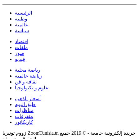
الرئيسية
وطنية
عالمية
سياسة
إقتصاد
ملفات
صور
فيديو
رياضة محلية
رياضة عالمية
ثقافة و فن
علوم و تكنولوجيا
أسعار الذهب
طبق اليوم
مناظرات
متفرقات
كاريكاتور
زووم تونيزيا ZoomTunisia.tn جريدة إلكترونية جامعة - © 2019 جميع
الحقوق محفوظة