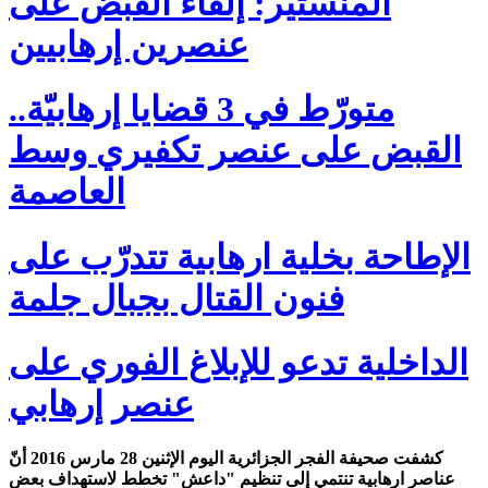
المنستير: إلقاء القبض على
عنصرين إرهابيين
متورّط في 3 قضايا إرهابيّة..
القبض على عنصر تكفيري وسط
العاصمة
الإطاحة بخلية ارهابية تتدرّب على
فنون القتال بجبال جلمة
الداخلية تدعو للإبلاغ الفوري على
عنصر إرهابي
كشفت صحيفة الفجر الجزائرية اليوم الإثنين 28 مارس 2016 أنّ
عناصر ارهابية تنتمي إلى تنظيم "داعش" تخطط لاستهداف بعض