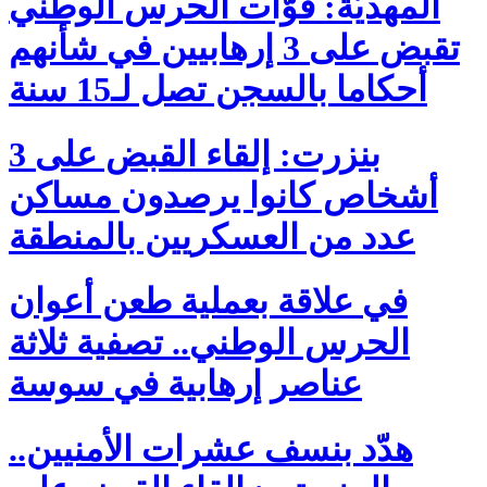
المهديّة: قوّات الحرس الوطني
تقبض على 3 إرهابيين في شأنهم
أحكاما بالسجن تصل لـ15 سنة
بنزرت: إلقاء القبض على 3
أشخاص كانوا يرصدون مساكن
عدد من العسكريين بالمنطقة
في علاقة بعملية طعن أعوان
الحرس الوطني.. تصفية ثلاثة
عناصر إرهابية في سوسة
هدّد بنسف عشرات الأمنيين..