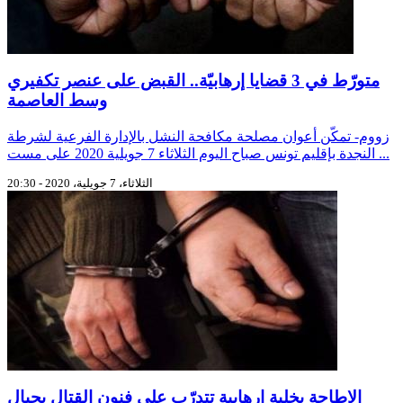
متورّط في 3 قضايا إرهابيّة.. القبض على عنصر تكفيري
وسط العاصمة
زووم- تمكّن أعوان مصلحة مكافحة النشل بالإدارة الفرعية لشرطة
النجدة بإقليم تونس صباح اليوم الثلاثاء 7 جويلية 2020 على مست ...
الثلاثاء، 7 جويلية، 2020 - 20:30
الإطاحة بخلية ارهابية تتدرّب على فنون القتال بجبال