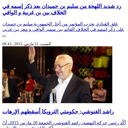
رد شديد اللهجة من سليم بن حميدان بعد ذكر إسمه في
الخلاف بين بن غربية و الوافي
علق القيادي بحزب المؤتمر من أجل الجمهورية سليم بن حميدان
على ذكر إسمه في الخلاف القائم بين سمير الوافي و معز بين غربي
...
السبت، 21 مارس، 2015 - 09:43
راشد الغنوشي: حكومتي الترويكا أسقطهم الإرهاب
أكّد رئيس حركة النهضة، راشد الغنوشي، الجمعة 20 مارس 2015، أنّ