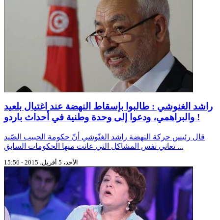
راشد الغنوشي : طالبوا بإسقاط النهضة عند اغتيال بلعيد
والبراهمي، ودعوا إلى وحدة وطنية في أحداث باردو !
قال رئيس حركة النهضة راشد الغنّوشي أنّ حكومة الحبيب الصّيد
تعاني نفس المشاكل التي عانت منها الحكومات السابق ...
الأحد، 5 أفريل، 2015 - 15:56