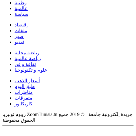
وطنية
عالمية
سياسة
إقتصاد
ملفات
صور
فيديو
رياضة محلية
رياضة عالمية
ثقافة و فن
علوم و تكنولوجيا
أسعار الذهب
طبق اليوم
مناظرات
متفرقات
كاريكاتور
زووم تونيزيا ZoomTunisia.tn جريدة إلكترونية جامعة - © 2019 جميع
الحقوق محفوظة