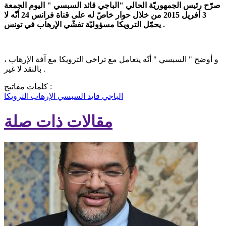
صرّح رئيس الجمهوريّة الحالي "الباجي قائد السبسي " اليوم الجمعة
3 أفريل 2015 من خلال حوار خاصّ له على قناة فرانس 24 أنّه لا
يحمّل الترويكا مسؤوليّة تفشّي الإرهاب في تونس .
و أوضح " السبسي " أنّه يتعامل مع تراخي الترويكا مع آفة الإرهاب ،
بالنقد لا غير .
كلمات مفاتيح :
الباجي قايد السبسي
الإرهاب
الترويكا
مقالات ذات صلة