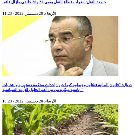
جامعة النقل: إضراب قطاع النقل يومي 25 و26 جانفي مازال قائما
الأربعاء، 28 ديسمبر، 2022 - 11:23
دربال: "قانون المالية فصّلوه وخيطوه كيما حبو ةإحداث محكمة دستورية وانتخابات
رئاسية مبكرة من بين أهم الحلول للأزمة السياسية"
الأربعاء، 28 ديسمبر، 2022 - 10:23