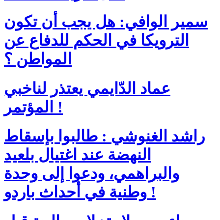
سمير الوافي: هل يجب أن تكون
الترويكا في الحكم للدفاع عن
المواطن ؟
عماد الدّايمي يعتذر لناخبي
المؤتمر !
راشد الغنوشي : طالبوا بإسقاط
النهضة عند اغتيال بلعيد
والبراهمي، ودعوا إلى وحدة
وطنية في أحداث باردو !