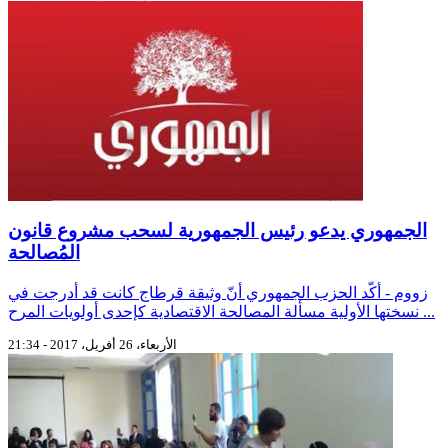
الجمهوري يدعو رئيس الجمهورية لسحب مشروع قانون
المُصالحة
زووم - أكّد الحزب الجمهوري أنّ وثيقة قرطاج كانت قد أدرجت في
نسختها الأولية مسألة المصالحة الاقتصادية كإحدى أولويات المرح ...
الأربعاء، 26 أفريل، 2017 - 21:34