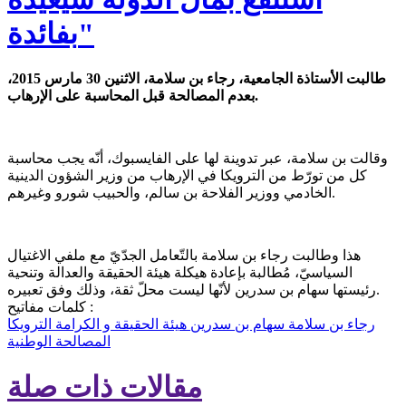
بفائدة"
طالبت الأستاذة الجامعية، رجاء بن سلامة، الاثنين 30 مارس 2015،
بعدم المصالحة قبل المحاسبة على الإرهاب.
وقالت بن سلامة، عبر تدوينة لها على الفايسبوك، أنّه يجب محاسبة
كل من تورّط من الترويكا في الإرهاب من وزير الشؤون الدينية
الخادمي ووزير الفلاحة بن سالم، والحبيب شورو وغيرهم.
هذا وطالبت رجاء بن سلامة بالتّعامل الجدّيّ مع ملفي الاغتيال
السياسيّ، مُطالبة بإعادة هيكلة هيئة الحقيقة والعدالة وتنحية
رئيستها سهام بن سدرين لأنّها ليست محلّ ثقة، وذلك وفق تعبيره.
كلمات مفاتيح :
رجاء بن سلامة
سهام بن سدرين
هيئة الحقيقة و الكرامة
الترويكا
المصالحة الوطنية
مقالات ذات صلة