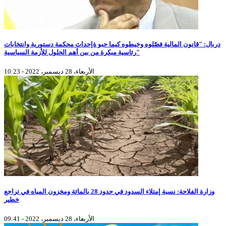
دربال: "قانون المالية فصّلوه وخيطوه كيما حبو ةإحداث محكمة دستورية وانتخابات
رئاسية مبكرة من بين أهم الحلول للأزمة السياسية"
الأربعاء، 28 ديسمبر، 2022 - 10:23
وزارة الفلاحة: نسبة إمتلاء السدود في حدود 28 بالمائة ومخزون المياه في تراجع
خطير
الأربعاء، 28 ديسمبر، 2022 - 09:41