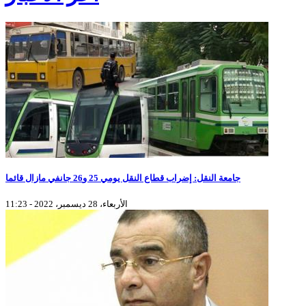
جامعة النقل: إضراب قطاع النقل يومي 25 و26 جانفي مازال قائما
الأربعاء، 28 ديسمبر، 2022 - 11:23