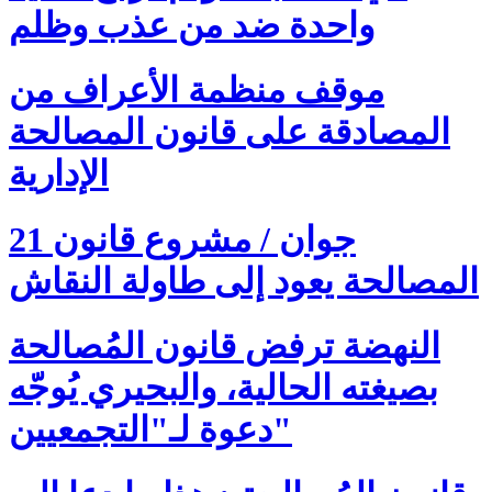
واحدة ضد من عذب وظلم
موقف منظمة الأعراف من
المصادقة على قانون المصالحة
الإدارية
21 جوان / مشروع قانون
المصالحة يعود إلى طاولة النقاش
النهضة ترفض قانون المُصالحة
بصيغته الحالية، والبحيري يُوجّه
دعوة لـ"التجمعيين"