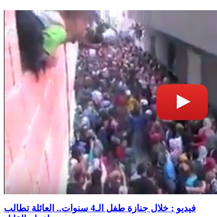
فيديو : خلال جنازة طفل الـ4 سنوات.. العائلة تطالب